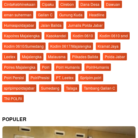
CintaKebhinekaan
Cipaku
Cirebon
Dana Desa
Dawuan
eman suherman
Galian C
Gunung Kuda
Headline
Humaspoldajabar
Jalan Balida
Jurnalis Polda Jabar
Kapolres Majalengka
Kasokandel
Kodim 0610
Kodim 0610 smd
Kodim 0610/Sumedang
Kodim 0617/Majalengka
Kramat Jaya
Leetex
Majalengka
Malausma
Pilkades Balida
Polda Jabar
Polres Majalengka
Polri
Polri Humanis
PolriHumanis
Polri Persisi
PolriPresisi
PT. Leetex
Spripim.polri
spripimpoldajabar
Sumedang
Talaga
Tambang Galian C
TNI POLRI
POPULER