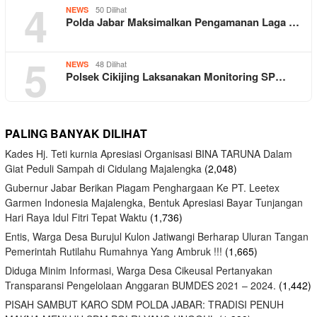
4
50 Dilihat
NEWS
Polda Jabar Maksimalkan Pengamanan Laga …
5
48 Dilihat
NEWS
Polsek Cikijing Laksanakan Monitoring SP…
PALING BANYAK DILIHAT
Kades Hj. Teti kurnia Apresiasi Organisasi BINA TARUNA Dalam
Giat Peduli Sampah di Cidulang Majalengka
(2,048)
Gubernur Jabar Berikan Piagam Penghargaan Ke PT. Leetex
Garmen Indonesia Majalengka, Bentuk Apresiasi Bayar Tunjangan
Hari Raya Idul Fitri Tepat Waktu
(1,736)
Entis, Warga Desa Burujul Kulon Jatiwangi Berharap Uluran Tangan
Pemerintah Rutilahu Rumahnya Yang Ambruk !!!
(1,665)
Diduga Minim Informasi, Warga Desa Cikeusal Pertanyakan
Transparansi Pengelolaan Anggaran BUMDES 2021 – 2024.
(1,442)
PISAH SAMBUT KARO SDM POLDA JABAR: TRADISI PENUH