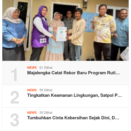
1
61 Dilihat
NEWS
Majalengka Catat Rekor Baru Program Ruti…
2
59 Dilihat
NEWS
Tingkatkan Keamanan Lingkungan, Satpol P…
3
55 Dilihat
NEWS
Tumbuhkan Cinta Kebersihan Sejak Dini, D…