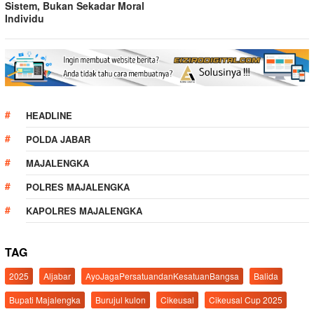
Sistem, Bukan Sekadar Moral
Individu
HEADLINE
POLDA JABAR
MAJALENGKA
POLRES MAJALENGKA
KAPOLRES MAJALENGKA
TAG
2025
Aljabar
AyoJagaPersatuandanKesatuanBangsa
Balida
Bupati Majalengka
Burujul kulon
Cikeusal
Cikeusal Cup 2025