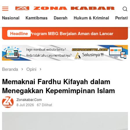
Loncat
Menu
ke
Mobile
konten
Nasional
Kamtibmas
Daerah
Hukum & Kriminal
Peristi
ogram MBG Berjalan Aman dan Lancar
Headline
Gatur Lalin Pagi P
Beranda
Opini
Memaknai Fardhu Kifayah dalam
Menegakkan Kepemimpinan Islam
Zonakabar.com
8 Juli 2026
67 Dilihat