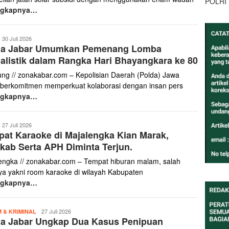
POLRI
ngkapnya…
onakabar.com
30 Juli 2026
da Jabar Umumkan Pemenang Lomba
alistik dalam Rangka Hari Bhayangkara ke 80
ng // zonakabar.com – Kepolisian Daerah (Polda) Jawa
 berkomitmen memperkuat kolaborasi dengan insan pers
ngkapnya…
onakabar.com
27 Juli 2026
at Karaoke di Majalengka Kian Marak,
ab Serta APH Diminta Terjun.
engka // zonakabar.com – Tempat hiburan malam, salah
ya yakni room karaoke di wilayah Kabupaten
ngkapnya…
zonakabar.com
27 Juli 2026
 & KRIMINAL
da Jabar Ungkap Dua Kasus Penipuan