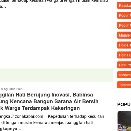
dulian terhadap kesulitan warga di tengah musim kemarau
Kasoka
ya…
Kodim
Kodim 
Majale
Polda 
Polri 
PolriPr
spripi
Tamban
onakabar.com
5 Agustus 2026
gilan Hati Berujung Inovasi, Babinsa
ung Kencana Bangun Sarana Air Bersih
POPU
uk Warga Terdampak Kekeringan
engka // zonakabar.com – Kepedulian terhadap kesulitan
 di tengah musim kemarau menjadi panggilan hati
ngkapnya…