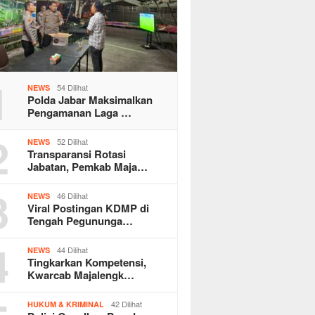
1
54 Dilihat
NEWS
Polda Jabar Maksimalkan
Pengamanan Laga …
2
52 Dilihat
NEWS
Transparansi Rotasi
Jabatan, Pemkab Maja…
3
46 Dilihat
NEWS
Viral Postingan KDMP di
Tengah Pegununga…
4
44 Dilihat
NEWS
Tingkarkan Kompetensi,
Kwarcab Majalengk…
42 Dilihat
HUKUM & KRIMINAL