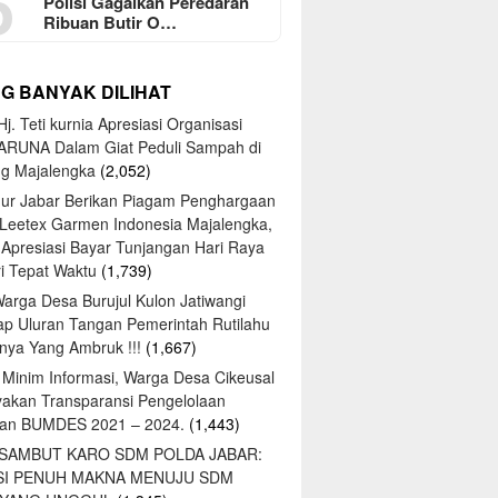
5
Polisi Gagalkan Peredaran
Ribuan Butir O…
NG BANYAK DILIHAT
j. Teti kurnia Apresiasi Organisasi
ARUNA Dalam Giat Peduli Sampah di
ng Majalengka
(2,052)
ur Jabar Berikan Piagam Penghargaan
 Leetex Garmen Indonesia Majalengka,
 Apresiasi Bayar Tunjangan Hari Raya
tri Tepat Waktu
(1,739)
Warga Desa Burujul Kulon Jatiwangi
ap Uluran Tangan Pemerintah Rutilahu
ya Yang Ambruk !!!
(1,667)
 Minim Informasi, Warga Desa Cikeusal
yakan Transparansi Pengelolaan
an BUMDES 2021 – 2024.
(1,443)
 SAMBUT KARO SDM POLDA JABAR:
SI PENUH MAKNA MENUJU SDM