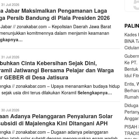
onakabar.com
31 Juli 2026
da Jabar Maksimalkan Pengamanan Laga
ga Persib Bandung di Piala Presiden 2026
PALI
 Jabar // zonakabar.com – Kepolisian Daerah Jawa Barat
 menunjukkan komitmennya dalam menjamin keamanan
Kades H
ngkapnya…
BINA T
Cidula
Gubern
onakabar.com
31 Juli 2026
uhkan Cinta Kebersihan Sejak Dini,
Ke PT.
Bentuk
amil Jatiwangi Bersama Pelajar dan Warga
Idul Fi
r GEBER di Desa Jatisura
Entis, 
engka // zonakabar.com – Upaya menanamkan budaya hidup
Berhar
 sejak usia dini terus dilakukan Koramil
Selengkapnya…
Rumahn
Diduga
onakabar.com
30 Juli 2026
Pertan
aan Adanya Pelanggaran Penyaluran Solar
Anggar
ubsidi di Majalengka Kini Ditangani APH
PISAH
engka // zonakabar.com – Dugaan adanya pelanggaran
TRADI
lian jatah solar subsidi dengan menggunakan enam wadah