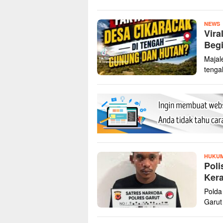
z
NEWS
Vira
Begi
Majal
tenga
HUKUM
Poli
Kera
Polda
Garut