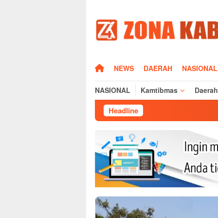
Loncat
ke
konten
HOME
NEWS
DAERAH
NASIONAL
NASIONAL
Kamtibmas
Daerah
Headline
Silaturahmi Ka