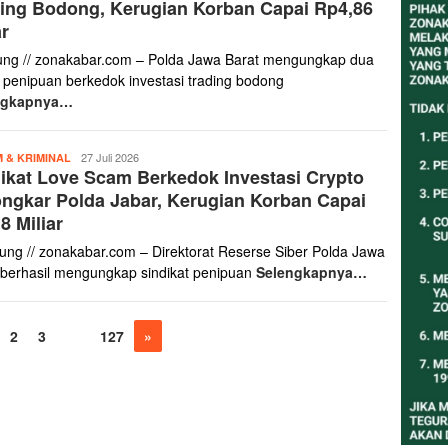
ing Bodong, Kerugian Korban Capai Rp4,86
ar
ng // zonakabar.com – Polda Jawa Barat mengungkap dua
 penipuan berkedok investasi trading bodong
ngkapnya…
zonakabar.com
27 Juli 2026
 & KRIMINAL
dikat Love Scam Berkedok Investasi Crypto
ngkar Polda Jabar, Kerugian Korban Capai
8 Miliar‎
dung // zonakabar.com – Direktorat Reserse Siber Polda Jawa
 berhasil mengungkap sindikat penipuan
Selengkapnya…
2
3
…
127
»