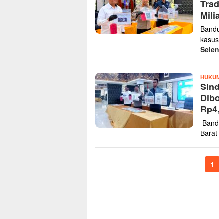
Trad
Mili
Bandu
kasus
Sele
HUKUM
‎Sin
Dibo
Rp4,
‎ Ban
Barat
1