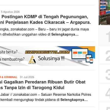
onakabar.com
5 Agustus 2026
l Postingan KDMP di Tengah Pegunungan,
ni Penjelasan Kades Cikaracak – Argapura.
engka, zonakabar.com – Baru – baru ini jagat dunia maya
h dihebohkan unggahan video di
Selengkapnya…
zonakabar.com
31 Juli 2026
 & KRIMINAL
si Gagalkan Peredaran Ribuan Butir Obat
s Tanpa Izin di Tarogong Kidul
 Jabar // zonakabar.com – Satuan Reserse Narkoba Polres
 kembali mengungkap tindak pidana di
Selengkapnya…