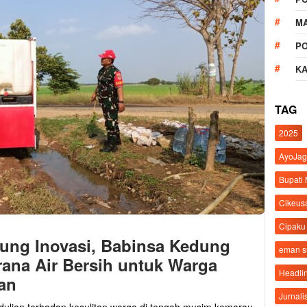
M
P
K
TAG
2025
AyoJag
Bupati
Cikeus
Cipaku
jung Inovasi, Babinsa Kedung
eman 
ana Air Bersih untuk Warga
Headli
an
Jurnali