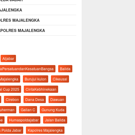
AJALENGKA
OLRES MAJALENGKA
APOLRES MAJALENGKA
Aljabar
aPersatuandanKesatuanBangsa
Balida
 Majalengka
Burujul kulon
Cikeusal
al Cup 2025
CintaKebhinekaan
Cirebon
Dana Desa
Dawuan
suherman
Galian C
Gunung Kuda
ne
Humaspoldajabar
Jalan Balida
s Polda Jabar
Kapolres Majalengka