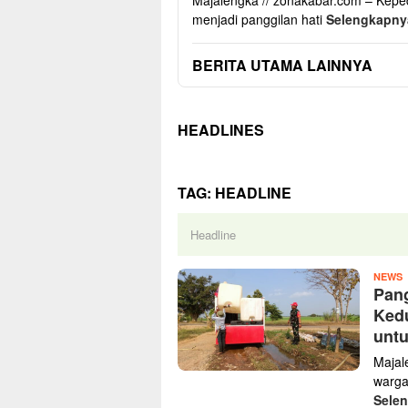
Majalengka // zonakabar.com – Kepe
menjadi panggilan hati
Selengkapn
BERITA UTAMA LAINNYA
HEADLINES
TAG:
HEADLINE
Headline
z
NEWS
Pang
Ked
unt
Majal
warga
Sele