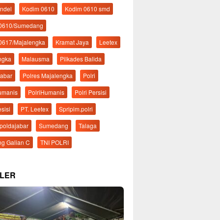
ndel
Kodim 0610
Kodim 0610 smd
 0610/Sumedang
0617/Majalengka
Kramat Jaya
Leetex
ngka
Malausma
Pilkades Balida
Jabar
Polres Majalengka
Polri
Humanis
PolriHumanis
Polri Persisi
esisi
PT. Leetex
Spripim.polri
mpoldajabar
Sumedang
Talaga
g Galian C
TNI POLRI
LER