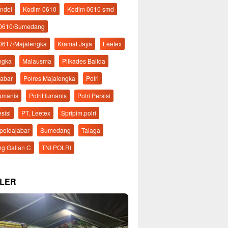
ndel
Kodim 0610
Kodim 0610 smd
 0610/Sumedang
0617/Majalengka
Kramat Jaya
Leetex
ngka
Malausma
Pilkades Balida
Jabar
Polres Majalengka
Polri
Humanis
PolriHumanis
Polri Persisi
esisi
PT. Leetex
Spripim.polri
mpoldajabar
Sumedang
Talaga
g Galian C
TNI POLRI
LER