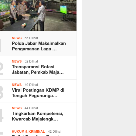
1
55 Dilihat
NEWS
Polda Jabar Maksimalkan
Pengamanan Laga …
2
52 Dilihat
NEWS
Transparansi Rotasi
Jabatan, Pemkab Maja…
3
49 Dilihat
NEWS
Viral Postingan KDMP di
Tengah Pegununga…
4
44 Dilihat
NEWS
Tingkarkan Kompetensi,
Kwarcab Majalengk…
42 Dilihat
HUKUM & KRIMINAL