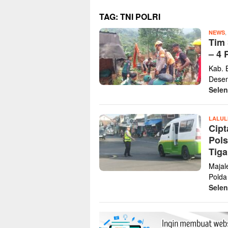
TAG:
TNI POLRI
,
NEWS
Tim 
– 4 
Kab. 
Desem
Sele
LALUL
Cipt
Pols
Tiga
Majal
Polda
Sele