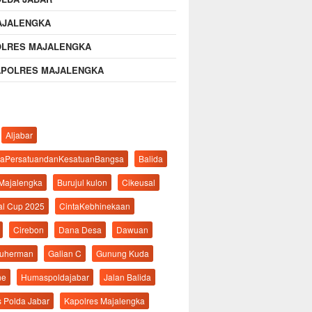
AJALENGKA
OLRES MAJALENGKA
APOLRES MAJALENGKA
Aljabar
aPersatuandanKesatuanBangsa
Balida
 Majalengka
Burujul kulon
Cikeusal
al Cup 2025
CintaKebhinekaan
Cirebon
Dana Desa
Dawuan
suherman
Galian C
Gunung Kuda
ne
Humaspoldajabar
Jalan Balida
s Polda Jabar
Kapolres Majalengka