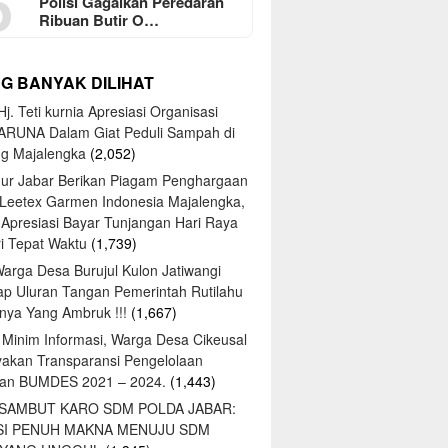
5
Polisi Gagalkan Peredaran
Ribuan Butir O…
NG BANYAK DILIHAT
j. Teti kurnia Apresiasi Organisasi
ARUNA Dalam Giat Peduli Sampah di
ng Majalengka
(2,052)
ur Jabar Berikan Piagam Penghargaan
 Leetex Garmen Indonesia Majalengka,
 Apresiasi Bayar Tunjangan Hari Raya
tri Tepat Waktu
(1,739)
Warga Desa Burujul Kulon Jatiwangi
ap Uluran Tangan Pemerintah Rutilahu
ya Yang Ambruk !!!
(1,667)
 Minim Informasi, Warga Desa Cikeusal
yakan Transparansi Pengelolaan
an BUMDES 2021 – 2024.
(1,443)
 SAMBUT KARO SDM POLDA JABAR:
SI PENUH MAKNA MENUJU SDM