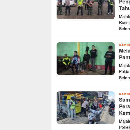
Pen
Tah
Majal
Rusma
Sele
KAMTI
Mela
Pant
Majal
Polda
Sele
KAMTI
Samb
Pers
Kam
Majal
Polre