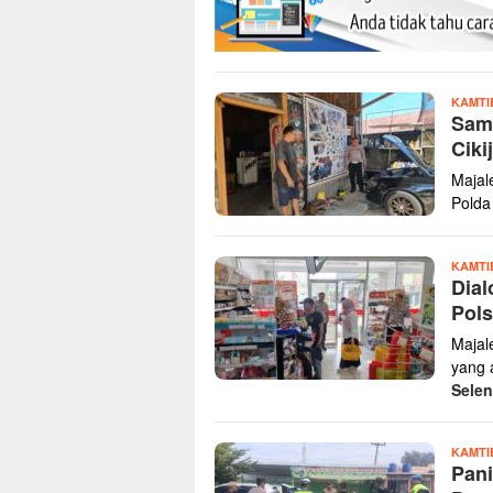
KAMTI
Samb
Ciki
Majal
Polda
KAMTI
Dial
Pols
Majal
yang 
Sele
KAMTI
Pani