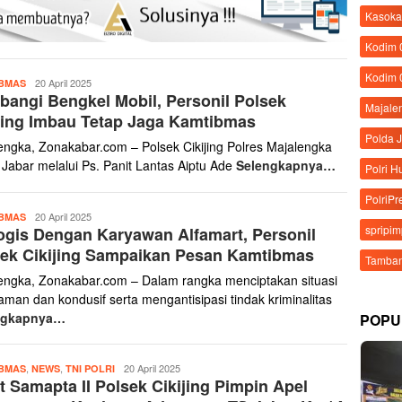
Kasoka
Kodim
Kodim 
Yanto
20 April 2025
BMAS
angi Bengkel Mobil, Personil Polsek
Haris
Majale
jing Imbau Tetap Jaga Kamtibmas
Polda 
engka, Zonakabar.com – Polsek Cikijing Polres Majalengka
 Jabar melalui Ps. Panit Lantas Aiptu Ade
Selengkapnya…
Polri 
PolriPr
Yanto
20 April 2025
BMAS
spripi
ogis Dengan Karyawan Alfamart, Personil
Haris
ek Cikijing Sampaikan Pesan Kamtibmas
Tamban
engka, Zonakabar.com – Dalam rangka menciptakan situasi
aman dan kondusif serta mengantisipasi tindak kriminalitas
ngkapnya…
POPU
Yanto
,
,
20 April 2025
BMAS
NEWS
TNI POLRI
t Samapta II Polsek Cikijing Pimpin Apel
Haris