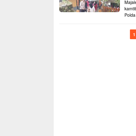
Majal
kamti
Pold
1