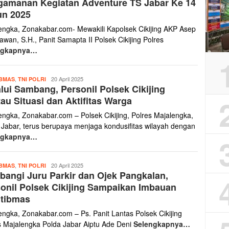
gamanan Kegiatan Adventure TS Jabar Ke 14
un 2025
engka, Zonakabar.com- Mewakili Kapolsek Cikijing AKP Asep
wan, S.H., Panit Samapta II Polsek Cikijing Polres
ngkapnya…
Yanto
,
20 April 2025
BMAS
TNI POLRI
lui Sambang, Personil Polsek Cikijing
Haris
au Situasi dan Aktifitas Warga
engka, Zonakabar.com – Polsek Cikijing, Polres Majalengka,
 Jabar, terus berupaya menjaga kondusifitas wilayah dengan
ngkapnya…
Yanto
,
20 April 2025
BMAS
TNI POLRI
angi Juru Parkir dan Ojek Pangkalan,
Haris
onil Polsek Cikijing Sampaikan Imbauan
tibmas
engka, Zonakabar.com – Ps. Panit Lantas Polsek Cikijing
s Majalengka Polda Jabar Aiptu Ade Deni
Selengkapnya…