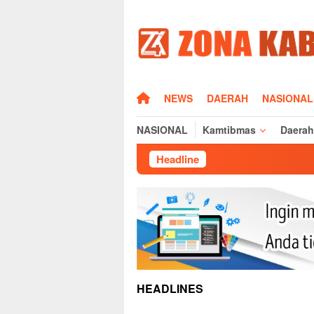
Loncat
ke
konten
HOME
NEWS
DAERAH
NASIONAL
NASIONAL
Kamtibmas
Daerah
Headline
Silaturahmi Kap
HEADLINES