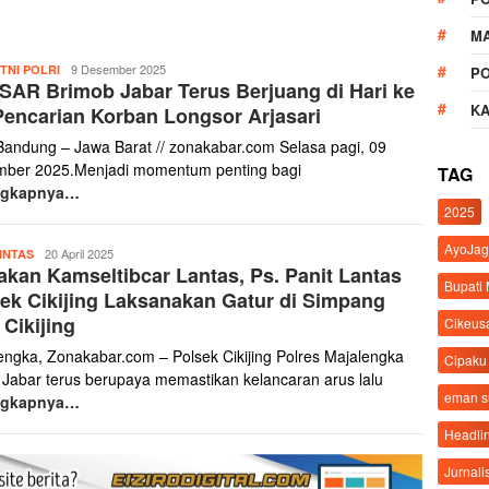
M
Zona
9 Desember 2025
TNI POLRI
P
SAR Brimob Jabar Terus Berjuang di Hari ke
Kabar
K
Pencarian Korban Longsor Arjasari
Bandung – Jawa Barat // zonakabar.com Selasa pagi, 09
ber 2025.Menjadi momentum penting bagi
TAG
ngkapnya…
2025
AyoJag
Yanto
20 April 2025
INTAS
akan Kamseltibcar Lantas, Ps. Panit Lantas
Haris
Bupati
ek Cikijing Laksanakan Gatur di Simpang
 Cikijing
Cikeus
engka, Zonakabar.com – Polsek Cikijing Polres Majalengka
Cipaku
 Jabar terus berupaya memastikan kelancaran arus lalu
eman 
ngkapnya…
Headli
Jurnali