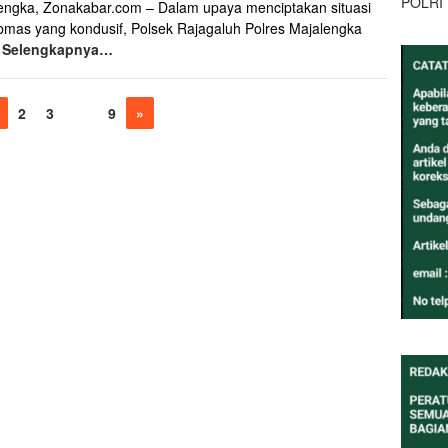
POLRI
engka, Zonakabar.com – Dalam upaya menciptakan situasi
bmas yang kondusif, Polsek Rajagaluh Polres Majalengka
a
Selengkapnya…
2
3
…
9
»