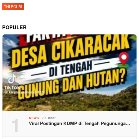
TNI POLRI
POPULER
1
70 Dilihat
NEWS
Viral Postingan KDMP di Tengah Pegununga…