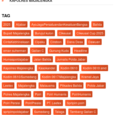
KAPOLRES MAJALENGKA
TAG
2025
Aljabar
AyoJagaPersatuandanKesatuanBangsa
Balida
Bupati Majalengka
Burujul kulon
Cikeusal
Cikeusal Cup 2025
CintaKebhinekaan
Cipaku
Cirebon
Dana Desa
Dawuan
eman suherman
Galian C
Gunung Kuda
Headline
Humaspoldajabar
Jalan Balida
Jurnalis Polda Jabar
Kapolres Majalengka
Kasokandel
Kodim 0610
Kodim 0610 smd
Kodim 0610/Sumedang
Kodim 0617/Majalengka
Kramat Jaya
Leetex
Majalengka
Malausma
Pilkades Balida
Polda Jabar
Polres Majalengka
Polri
Polri Humanis
PolriHumanis
Polri Persisi
PolriPresisi
PT. Leetex
Spripim.polri
spripimpoldajabar
Sumedang
Talaga
Tambang Galian C