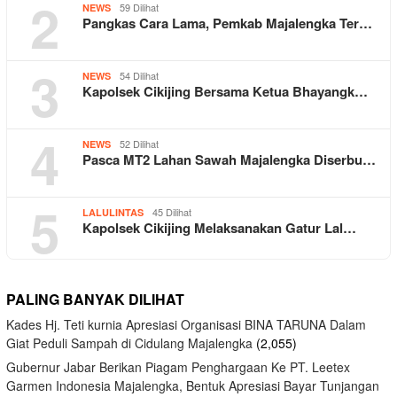
2
59 Dilihat
NEWS
Pangkas Cara Lama, Pemkab Majalengka Ter…
3
54 Dilihat
NEWS
Kapolsek Cikijing Bersama Ketua Bhayangk…
4
52 Dilihat
NEWS
Pasca MT2 Lahan Sawah Majalengka Diserbu…
5
45 Dilihat
LALULINTAS
Kapolsek Cikijing Melaksanakan Gatur Lal…
PALING BANYAK DILIHAT
Kades Hj. Teti kurnia Apresiasi Organisasi BINA TARUNA Dalam
Giat Peduli Sampah di Cidulang Majalengka
(2,055)
Gubernur Jabar Berikan Piagam Penghargaan Ke PT. Leetex
Garmen Indonesia Majalengka, Bentuk Apresiasi Bayar Tunjangan