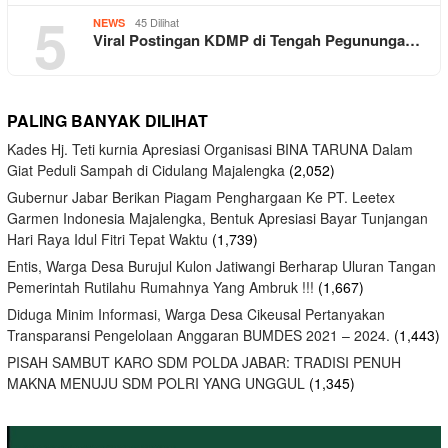
5
45 Dilihat
NEWS
Viral Postingan KDMP di Tengah Pegununga…
PALING BANYAK DILIHAT
Kades Hj. Teti kurnia Apresiasi Organisasi BINA TARUNA Dalam
Giat Peduli Sampah di Cidulang Majalengka
(2,052)
Gubernur Jabar Berikan Piagam Penghargaan Ke PT. Leetex
Garmen Indonesia Majalengka, Bentuk Apresiasi Bayar Tunjangan
Hari Raya Idul Fitri Tepat Waktu
(1,739)
Entis, Warga Desa Burujul Kulon Jatiwangi Berharap Uluran Tangan
Pemerintah Rutilahu Rumahnya Yang Ambruk !!!
(1,667)
Diduga Minim Informasi, Warga Desa Cikeusal Pertanyakan
Transparansi Pengelolaan Anggaran BUMDES 2021 – 2024.
(1,443)
PISAH SAMBUT KARO SDM POLDA JABAR: TRADISI PENUH
MAKNA MENUJU SDM POLRI YANG UNGGUL
(1,345)