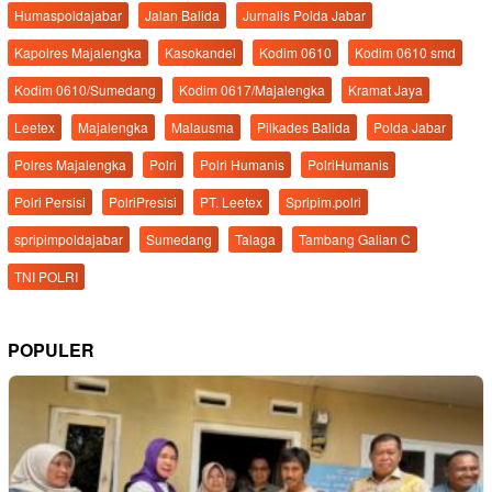
Humaspoldajabar
Jalan Balida
Jurnalis Polda Jabar
Kapolres Majalengka
Kasokandel
Kodim 0610
Kodim 0610 smd
Kodim 0610/Sumedang
Kodim 0617/Majalengka
Kramat Jaya
Leetex
Majalengka
Malausma
Pilkades Balida
Polda Jabar
Polres Majalengka
Polri
Polri Humanis
PolriHumanis
Polri Persisi
PolriPresisi
PT. Leetex
Spripim.polri
spripimpoldajabar
Sumedang
Talaga
Tambang Galian C
TNI POLRI
POPULER