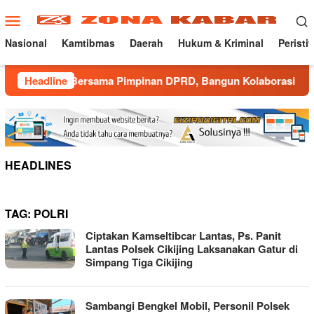
Loncat
Menu
ke
Mobile
konten
Nasional
Kamtibmas
Daerah
Hukum & Kriminal
Peristi
gka Bersama Pimpinan DPRD, Bangun Kolaborasi untuk Majalen
Headline
HEADLINES
TAG:
POLRI
Ciptakan Kamseltibcar Lantas, Ps. Panit
Lantas Polsek Cikijing Laksanakan Gatur di
Simpang Tiga Cikijing
Sambangi Bengkel Mobil, Personil Polsek