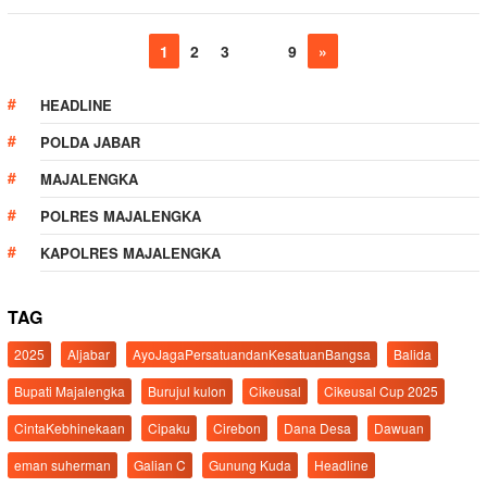
1
2
3
…
9
»
HEADLINE
POLDA JABAR
MAJALENGKA
POLRES MAJALENGKA
KAPOLRES MAJALENGKA
TAG
2025
Aljabar
AyoJagaPersatuandanKesatuanBangsa
Balida
Bupati Majalengka
Burujul kulon
Cikeusal
Cikeusal Cup 2025
CintaKebhinekaan
Cipaku
Cirebon
Dana Desa
Dawuan
eman suherman
Galian C
Gunung Kuda
Headline