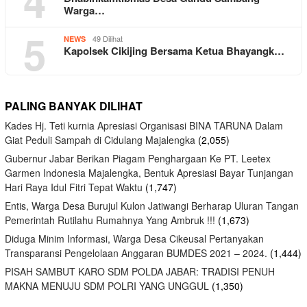
4
Warga…
5
49 Dilihat
NEWS
Kapolsek Cikijing Bersama Ketua Bhayangk…
PALING BANYAK DILIHAT
Kades Hj. Teti kurnia Apresiasi Organisasi BINA TARUNA Dalam
Giat Peduli Sampah di Cidulang Majalengka
(2,055)
Gubernur Jabar Berikan Piagam Penghargaan Ke PT. Leetex
Garmen Indonesia Majalengka, Bentuk Apresiasi Bayar Tunjangan
Hari Raya Idul Fitri Tepat Waktu
(1,747)
Entis, Warga Desa Burujul Kulon Jatiwangi Berharap Uluran Tangan
Pemerintah Rutilahu Rumahnya Yang Ambruk !!!
(1,673)
Diduga Minim Informasi, Warga Desa Cikeusal Pertanyakan
Transparansi Pengelolaan Anggaran BUMDES 2021 – 2024.
(1,444)
PISAH SAMBUT KARO SDM POLDA JABAR: TRADISI PENUH
MAKNA MENUJU SDM POLRI YANG UNGGUL
(1,350)