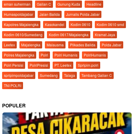
eman suherman
Galian C
Gunung Kuda
Headline
Humaspoldajabar
Jalan Balida
Jurnalis Polda Jabar
Kapolres Majalengka
Kasokandel
Kodim 0610
Kodim 0610 smd
Kodim 0610/Sumedang
Kodim 0617/Majalengka
Kramat Jaya
Leetex
Majalengka
Malausma
Pilkades Balida
Polda Jabar
Polres Majalengka
Polri
Polri Humanis
PolriHumanis
Polri Persisi
PolriPresisi
PT. Leetex
Spripim.polri
spripimpoldajabar
Sumedang
Talaga
Tambang Galian C
TNI POLRI
POPULER