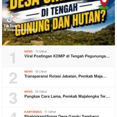
1
70 Dilihat
NEWS
Viral Postingan KDMP di Tengah Pegununga…
2
58 Dilihat
NEWS
Transparansi Rotasi Jabatan, Pemkab Maja…
3
55 Dilihat
NEWS
Pangkas Cara Lama, Pemkab Majalengka Ter…
51 Dilihat
KAMTIBMAS
Bhabinkamtibmas Desa Gandu Sambang