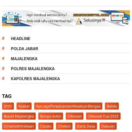
HEADLINE
POLDA JABAR
MAJALENGKA
POLRES MAJALENGKA
KAPOLRES MAJALENGKA
TAG
2025
Aljabar
AyoJagaPersatuandanKesatuanBangsa
Balida
Bupati Majalengka
Burujul kulon
Cikeusal
Cikeusal Cup 2025
CintaKebhinekaan
Cipaku
Cirebon
Dana Desa
Dawuan