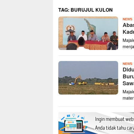
TAG:
BURUJUL KULON
Z
NEWS
Abas
K
Kadu
Majal
menja
Z
NEWS
Didu
K
Buru
Sawa
Majal
mater