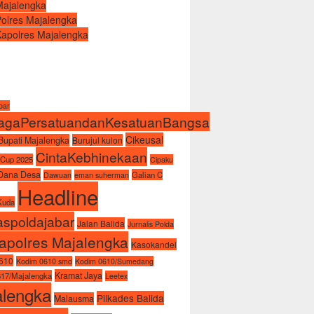
Majalengka
Polres Majalengka
Kapolres Majalengka
abar
agaPersatuandanKesatuanBangsa
Cikeusal
Bupati Majalengka
Burujul kulon
CintaKebhinekaan
 Cup 2025
Cipaku
Dana Desa
Galian C
Dawuan
eman suherman
Headline
Kuda
spoldajabar
Jalan Balida
Jurnalis Polda
apolres Majalengka
Kasokandel
610
Kodim 0610 smd
Kodim 0610/Sumedang
Kramat Jaya
17/Majalengka
Leetex
alengka
Pilkades Balida
Malausma