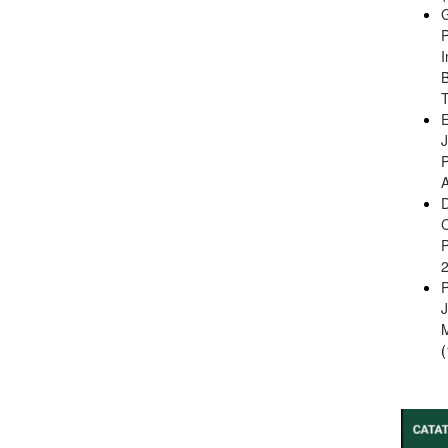
B
E
A
(