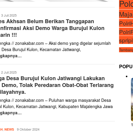
Pol
Maja
ona
3 Juli 2025
es Akhsan Belum Berikan Tanggapan
abar
Polr
nfirmasi Aksi Demo Warga Burujul Kulon
Polri
rin !!!
sprip
engka // zonakabar.com – Aksi demo yang digelar sejumlah
 Desa Burujul Kulon, Kecamatan Jatiwangi,
Tambang
ngkapnya…
POPU
ona
2 Juli 2025
a Desa Burujul Kulon Jatiwangi Lakukan
abar
 Demo, Tolak Peredaran Obat-Obat Terlarang
ilayahnya.
engka // zonakabar.com – Puluhan warga masyarakat Desa
ul Kulon, Kecamatan Jatiwangi, Kabupaten Majalengka Jawa
ngkapnya…
Zona
,
9 Oktober 2024
AH
NEWS