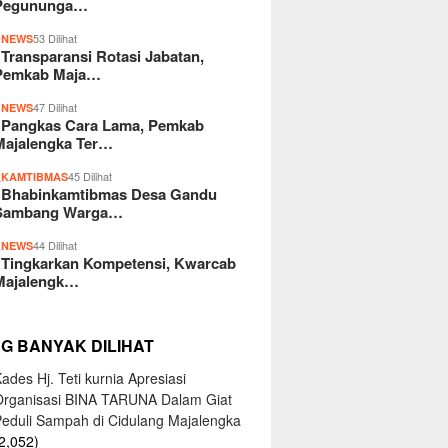
Pegununga…
2
53 Dilihat
NEWS
Transparansi Rotasi Jabatan,
Pemkab Maja…
3
47 Dilihat
NEWS
Pangkas Cara Lama, Pemkab
Majalengka Ter…
4
45 Dilihat
KAMTIBMAS
Bhabinkamtibmas Desa Gandu
Sambang Warga…
5
44 Dilihat
NEWS
Tingkarkan Kompetensi, Kwarcab
Majalengk…
NG BANYAK DILIHAT
ades Hj. Teti kurnia Apresiasi
Organisasi BINA TARUNA Dalam Giat
Peduli Sampah di Cidulang Majalengka
2,052)