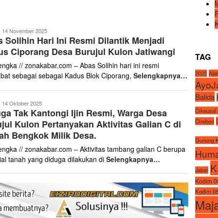
ona
14 November 2025
 Solihin Hari Ini Resmi Dilantik Menjadi
abar
s Ciporang Desa Burujul Kulon Jatiwangi
TAG
engka // zonakabar.com – Abas Solihin hari ini resmi
2025
Alj
bat sebagai sebagai Kadus Blok Ciporang,
Selengkapnya…
AyoJ
Balida
ona
14 Oktober 2025
Cikeusal
ga Tak Kantongi Ijin Resmi, Warga Desa
abar
Cirebon
jul Kulon Pertanyakan Aktivitas Galian C di
h Bengkok Milik Desa.
Gunung 
engka // zonakabar.com – Aktivitas tambang galian C berupa
Huma
ial tanah yang diduga dilakukan di
Selengkapnya…
K
Jabar
Kodim 0
Kodim 06
Maj