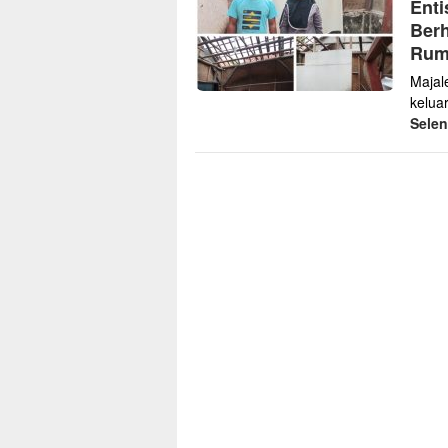
Enti
Berh
Rum
Majal
kelua
Sele