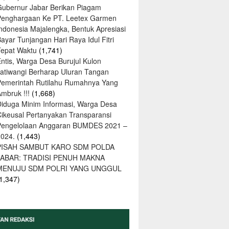
Gubernur Jabar Berikan Piagam
Penghargaan Ke PT. Leetex Garmen
Indonesia Majalengka, Bentuk Apresiasi
ayar Tunjangan Hari Raya Idul Fitri
Tepat Waktu
(1,741)
ntis, Warga Desa Burujul Kulon
Jatiwangi Berharap Uluran Tangan
Pemerintah Rutilahu Rumahnya Yang
mbruk !!!
(1,668)
Diduga Minim Informasi, Warga Desa
Cikeusal Pertanyakan Transparansi
Pengelolaan Anggaran BUMDES 2021 –
2024.
(1,443)
PISAH SAMBUT KARO SDM POLDA
JABAR: TRADISI PENUH MAKNA
MENUJU SDM POLRI YANG UNGGUL
1,347)