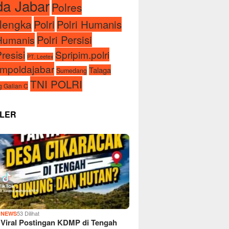
da Jabar
Polres
lengka
Polri
Polri Humanis
Polri Persisi
iHumanis
Presisi
Spripim.polri
PT. Leetex
impoldajabar
Talaga
Sumedang
TNI POLRI
 Galian C
LER
1
53 Dilihat
NEWS
Viral Postingan KDMP di Tengah