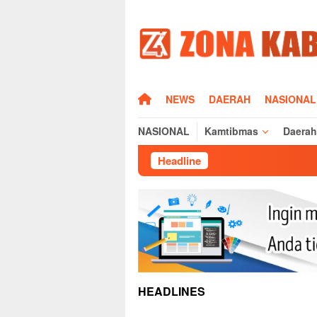
Loncat
ke
konten
HOME
NEWS
DAERAH
NASIONAL
NASIONAL
Kamtibmas
Daerah
Headline
Si
HEADLINES