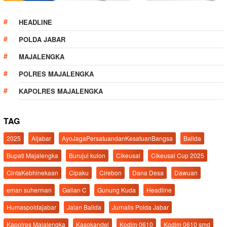
HEADLINE
POLDA JABAR
MAJALENGKA
POLRES MAJALENGKA
KAPOLRES MAJALENGKA
TAG
2025
Aljabar
AyoJagaPersatuandanKesatuanBangsa
Balida
Bupati Majalengka
Burujul kulon
Cikeusal
Cikeusal Cup 2025
CintaKebhinekaan
Cipaku
Cirebon
Dana Desa
Dawuan
eman suherman
Galian C
Gunung Kuda
Headline
Humaspoldajabar
Jalan Balida
Jurnalis Polda Jabar
Kapolres Majalengka
Kasokandel
Kodim 0610
Kodim 0610 smd