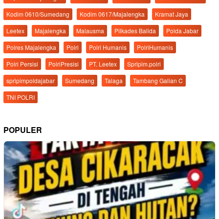
Kodim 0610/Sumedang
Kodim 0617/Majalengka
Kramat Jaya
Leetex
Majalengka
Malausma
Pilkades Balida
Polda Jabar
Polres Majalengka
Polri
Polri Humanis
PolriHumanis
Polri Persisi
PolriPresisi
PT. Leetex
Spripim.polri
spripimpoldajabar
Sumedang
Talaga
Tambang Galian C
TNI POLRI
POPULER