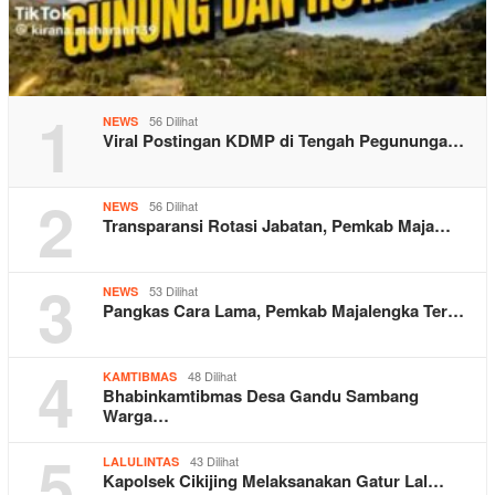
1
56 Dilihat
NEWS
Viral Postingan KDMP di Tengah Pegununga…
2
56 Dilihat
NEWS
Transparansi Rotasi Jabatan, Pemkab Maja…
3
53 Dilihat
NEWS
Pangkas Cara Lama, Pemkab Majalengka Ter…
4
48 Dilihat
KAMTIBMAS
Bhabinkamtibmas Desa Gandu Sambang
Warga…
5
43 Dilihat
LALULINTAS
Kapolsek Cikijing Melaksanakan Gatur Lal…