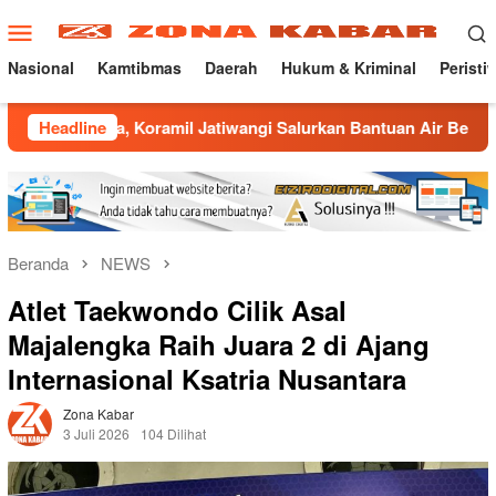
Loncat
Menu
ke
Mobile
konten
Nasional
Kamtibmas
Daerah
Hukum & Kriminal
Peristi
oramil Jatiwangi Salurkan Bantuan Air Bersih untuk Warga De
Headline
Beranda
NEWS
Atlet Taekwondo Cilik Asal
Majalengka Raih Juara 2 di Ajang
Internasional Ksatria Nusantara
Zona Kabar
3 Juli 2026
104 Dilihat