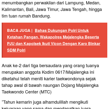
menumbangkan perwakilan dari Lampung, Medan,
Kalimantan, Bali, Jawa Timur, Jawa Tengah, hingga
tim tuan rumah Bandung.
BACA JUGA |
Bahas Dukungan Polri Untuk
Ketahan Pangan, Wakapolres Majalengka Beserta
PJU dan Kapolsek Ikuti Vicon Dengan Karo Binkar
SDM Polri
​Anak ke-2 dari tiga bersaudara yang orang tuanya
merupakan anggota Kodim 0617/Majalengka ini
diketahui telah meniti karier taekwondonya sejak
tahap awal di bawah naungan Dojang Majalengka
Taekwondo Center (MTC)
​”Tahun kemarin juga alhamdulillah mengikuti
kejuaraan yang sama dan mendapatkan juara.