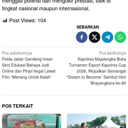
menggali potensi dan mengukir prestasi, baik di
tingkat nasional maupun internasional.
Post Views:
104
SEBARKAN
Navigasi
Pos sebelumnya
Pos berikutnya
Polda Jabar Gandeng Insan
Kapolres Majalengka Buka
pos
Seni Edukasi Bahaya Judi
Turnamen Esport Kapolres Cup
Online dan Pinjol Ilegal Lewat
2026, Wujudkan Semangat
Film “Menang Untuk Kalah”
“Dream to Become” Sambut Hari
Bhayangkara ke-80
POS TERKAIT