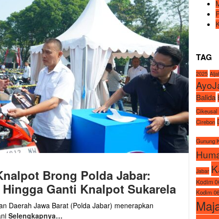
TAG
2025
Alj
AyoJ
Balida
Cikeusal
Cirebon
Gunung 
Huma
K
Knalpot Brong Polda Jabar:
Jabar
Kodim 0
Hingga Ganti Knalpot Sukarela
Kodim 06
Maj
ian Daerah Jawa Barat (Polda Jabar) menerapkan
ani
Selengkapnya…