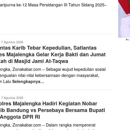
Paripurna ke-12 Masa Persidangan III Tahun Sidang 2025–
ona
7 Agustus 2026
ntas Karib Tebar Kepedulian, Satlantas
abar
es Majalengka Gelar Kerja Bakti dan Jumat
ah di Masjid Jami At-Taqwa
engka, Zonakabar.com – Sebagai wujud kepedulian sosial
enguatan nilai-nilai kebersamaan dengan masyarakat,
n Lalu
Selengkapnya…
ona
7 Agustus 2026
lres Majalengka Hadiri Kegiatan Nobar
abar
sib Bandung vs Persebaya Bersama Bupati
 Anggota DPR RI
engka, Zonakabar.com – Dalam rangka mempererat