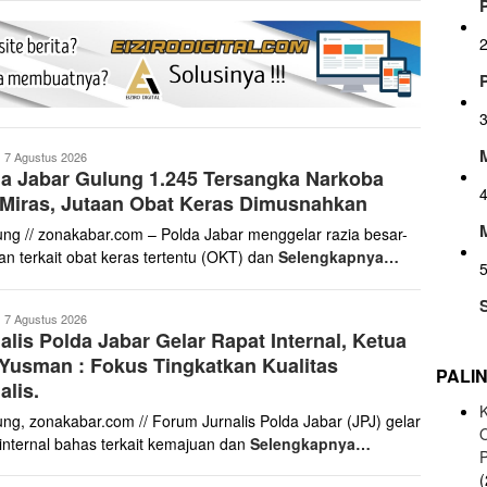
onakabar.com
7 Agustus 2026
a Jabar Gulung 1.245 Tersangka Narkoba
Miras, Jutaan Obat Keras Dimusnahkan
ng // zonakabar.com – Polda Jabar menggelar razia besar-
an terkait obat keras tertentu (OKT) dan
Selengkapnya…
onakabar.com
7 Agustus 2026
alis Polda Jabar Gelar Rapat Internal, Ketua
Yusman : Fokus Tingkatkan Kualitas
PALI
alis.
K
ng, zonakabar.com // Forum Jurnalis Polda Jabar (JPJ) gelar
 internal bahas terkait kemajuan dan
Selengkapnya…
(