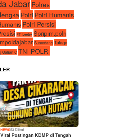
da Jabar
Polres
lengka
Polri
Polri Humanis
Polri Persisi
iHumanis
Presisi
Spripim.polri
PT. Leetex
impoldajabar
Talaga
Sumedang
TNI POLRI
 Galian C
LER
1
53 Dilihat
NEWS
Viral Postingan KDMP di Tengah