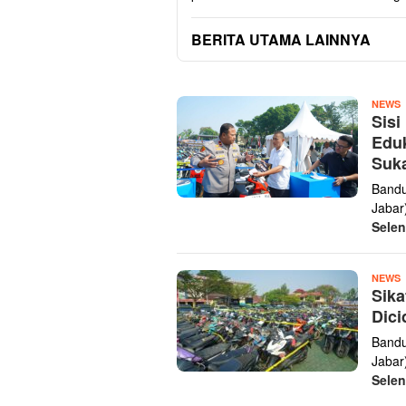
BERITA UTAMA LAINNYA
MEDIA
z
NEWS
INFORMASI
Sisi
TANPA
Eduk
BATAS
Suka
Bandu
Jabar
Sele
z
NEWS
Sika
Dici
Bandu
Jabar
Sele