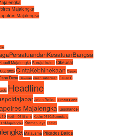
Majalengka
Polres Majalengka
Kapolres Majalengka
abar
agaPersatuandanKesatuanBangsa
Cikeusal
Bupati Majalengka
Burujul kulon
CintaKebhinekaan
 Cup 2025
Cipaku
Dana Desa
Galian C
Dawuan
eman suherman
Headline
Kuda
spoldajabar
Jalan Balida
Jurnalis Polda
apolres Majalengka
Kasokandel
610
Kodim 0610 smd
Kodim 0610/Sumedang
Kramat Jaya
17/Majalengka
Leetex
alengka
Pilkades Balida
Malausma