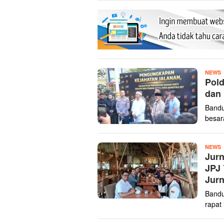
z
NEWS
Pold
dan 
Bandu
besar
z
NEWS
Jurn
JPJ 
Jurn
Bandu
rapat