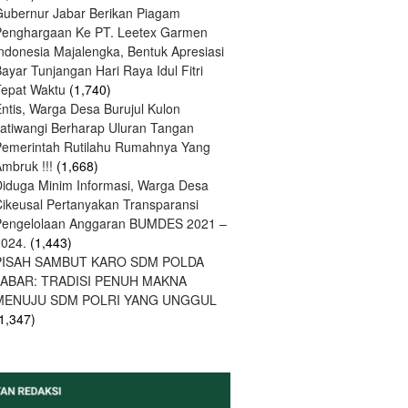
Gubernur Jabar Berikan Piagam
Penghargaan Ke PT. Leetex Garmen
Indonesia Majalengka, Bentuk Apresiasi
ayar Tunjangan Hari Raya Idul Fitri
Tepat Waktu
(1,740)
ntis, Warga Desa Burujul Kulon
Jatiwangi Berharap Uluran Tangan
Pemerintah Rutilahu Rumahnya Yang
mbruk !!!
(1,668)
Diduga Minim Informasi, Warga Desa
Cikeusal Pertanyakan Transparansi
Pengelolaan Anggaran BUMDES 2021 –
2024.
(1,443)
PISAH SAMBUT KARO SDM POLDA
JABAR: TRADISI PENUH MAKNA
MENUJU SDM POLRI YANG UNGGUL
1,347)