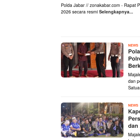
Polda Jabar // zonakabar.com - Rapat 
2026 secara resmi
Selengkapnya...
Z
NEWS
Pola
K
Polr
Berk
Majal
dan p
Satua
Z
NEWS
Kapo
K
Per
dan
Majal