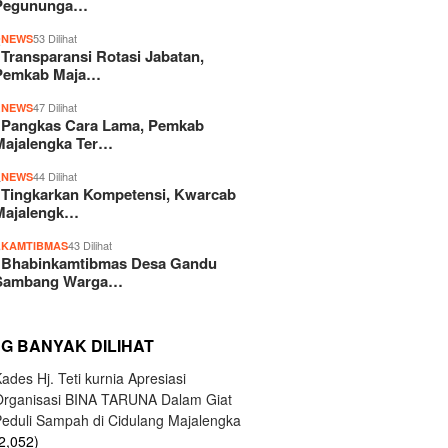
Pegununga…
2
53 Dilihat
NEWS
Transparansi Rotasi Jabatan,
Pemkab Maja…
3
47 Dilihat
NEWS
Pangkas Cara Lama, Pemkab
Majalengka Ter…
4
44 Dilihat
NEWS
Tingkarkan Kompetensi, Kwarcab
Majalengk…
5
43 Dilihat
KAMTIBMAS
Bhabinkamtibmas Desa Gandu
Sambang Warga…
NG BANYAK DILIHAT
ades Hj. Teti kurnia Apresiasi
Organisasi BINA TARUNA Dalam Giat
Peduli Sampah di Cidulang Majalengka
2,052)