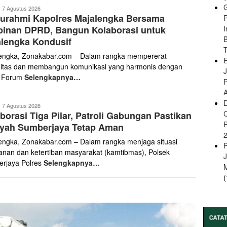
ona
7 Agustus 2026
turahmi Kapolres Majalengka Bersama
abar
pinan DPRD, Bangun Kolaborasi untuk
B
lengka Kondusif
engka, Zonakabar.com – Dalam rangka mempererat
E
gitas dan membangun komunikasi yang harmonis dengan
r Forum
Selengkapnya…
A
ona
7 Agustus 2026
borasi Tiga Pilar, Patroli Gabungan Pastikan
abar
ayah Sumberjaya Tetap Aman
engka, Zonakabar.com – Dalam rangka menjaga situasi
nan dan ketertiban masyarakat (kamtibmas), Polsek
rjaya Polres
Selengkapnya…
(