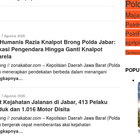
Pol
Maja
Polr
Polri
onakabar.com
7 Agustus 2026
sprip
 Humanis Razia Knalpot Brong Polda Jabar:
asi Pengendara Hingga Ganti Knalpot
Tambang
rela
ng // zonakabar.com – Kepolisian Daerah Jawa Barat (Polda
POPU
) menerapkan pendekatan berbeda dalam menangani
ngkapnya…
onakabar.com
7 Agustus 2026
t Kejahatan Jalanan di Jabar, 413 Pelaku
duk dan 1.016 Motor Disita
ng // zonakabar.com – Kepolisian Daerah Jawa Barat (Polda
) bergerak cepat memberantas aksi kejahatan
ngkapnya…