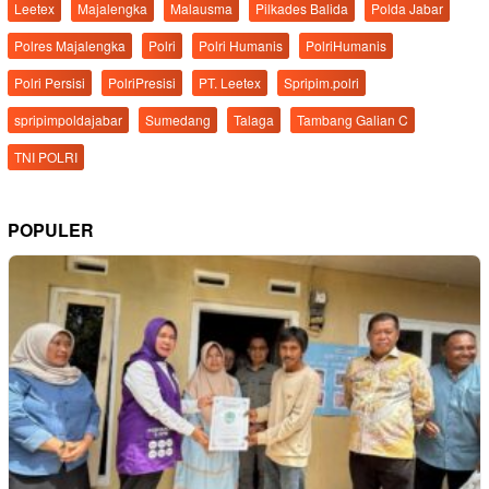
Leetex
Majalengka
Malausma
Pilkades Balida
Polda Jabar
Polres Majalengka
Polri
Polri Humanis
PolriHumanis
Polri Persisi
PolriPresisi
PT. Leetex
Spripim.polri
spripimpoldajabar
Sumedang
Talaga
Tambang Galian C
TNI POLRI
POPULER