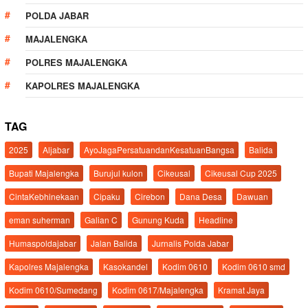
POLDA JABAR
MAJALENGKA
POLRES MAJALENGKA
KAPOLRES MAJALENGKA
TAG
2025
Aljabar
AyoJagaPersatuandanKesatuanBangsa
Balida
Bupati Majalengka
Burujul kulon
Cikeusal
Cikeusal Cup 2025
CintaKebhinekaan
Cipaku
Cirebon
Dana Desa
Dawuan
eman suherman
Galian C
Gunung Kuda
Headline
Humaspoldajabar
Jalan Balida
Jurnalis Polda Jabar
Kapolres Majalengka
Kasokandel
Kodim 0610
Kodim 0610 smd
Kodim 0610/Sumedang
Kodim 0617/Majalengka
Kramat Jaya