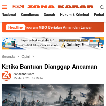
Loncat
Menu
ke
Mobile
konten
Nasional
Kamtibmas
Daerah
Hukum & Kriminal
Peristi
rogram MBG Berjalan Aman dan Lancar
Headline
Gatur Lalin Pagi
Beranda
Opini
Ketika Bantuan Dianggap Ancaman
Zonakabar.com
15 Mei 2026
62 Dilihat