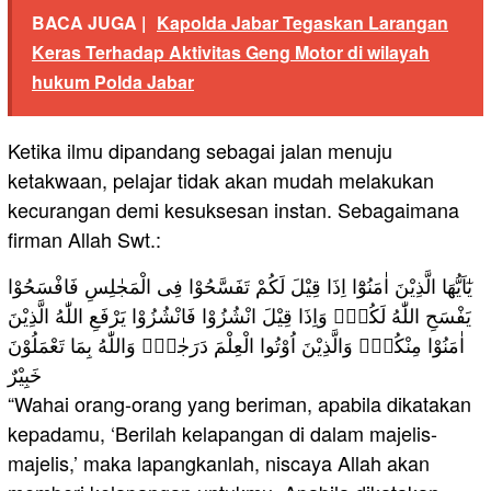
BACA JUGA |
Kapolda Jabar Tegaskan Larangan
Keras Terhadap Aktivitas Geng Motor di wilayah
hukum Polda Jabar
Ketika ilmu dipandang sebagai jalan menuju
ketakwaan, pelajar tidak akan mudah melakukan
kecurangan demi kesuksesan instan. Sebagaimana
firman Allah Swt.:
يٰٓاَيُّهَا الَّذِيْنَ اٰمَنُوْٓا اِذَا قِيْلَ لَكُمْ تَفَسَّحُوْا فِى الْمَجٰلِسِ فَافْسَحُوْا
يَفْسَحِ اللّٰهُ لَكُمْۚ وَاِذَا قِيْلَ انْشُزُوْا فَانْشُزُوْا يَرْفَعِ اللّٰهُ الَّذِيْنَ
اٰمَنُوْا مِنْكُمْۙ وَالَّذِيْنَ اُوْتُوا الْعِلْمَ دَرَجٰتٍۗ وَاللّٰهُ بِمَا تَعْمَلُوْنَ
خَبِيْرٌ
“Wahai orang-orang yang beriman, apabila dikatakan
kepadamu, ‘Berilah kelapangan di dalam majelis-
majelis,’ maka lapangkanlah, niscaya Allah akan