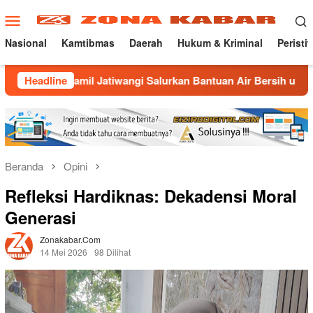
Loncat
Menu
ke
Mobile
konten
Nasional
Kamtibmas
Daerah
Hukum & Kriminal
Peristi
 Jatiwangi Salurkan Bantuan Air Bersih untuk Warga Desa Loji
Headline
Beranda
Opini
Refleksi Hardiknas: Dekadensi Moral
Generasi
Zonakabar.com
14 Mei 2026
98 Dilihat