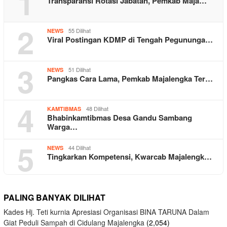
1
Transparansi Rotasi Jabatan, Pemkab Maja…
2
55 Dilihat
NEWS
Viral Postingan KDMP di Tengah Pegununga…
3
51 Dilihat
NEWS
Pangkas Cara Lama, Pemkab Majalengka Ter…
4
48 Dilihat
KAMTIBMAS
Bhabinkamtibmas Desa Gandu Sambang
Warga…
5
44 Dilihat
NEWS
Tingkarkan Kompetensi, Kwarcab Majalengk…
PALING BANYAK DILIHAT
Kades Hj. Teti kurnia Apresiasi Organisasi BINA TARUNA Dalam
Giat Peduli Sampah di Cidulang Majalengka
(2,054)