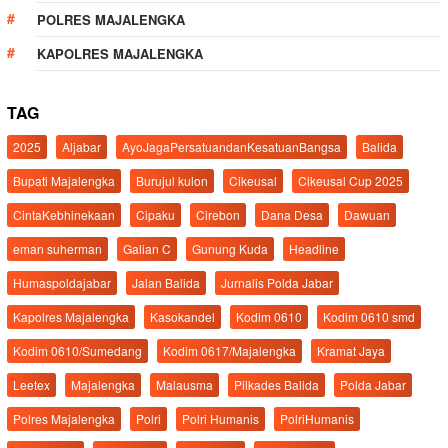
POLRES MAJALENGKA
KAPOLRES MAJALENGKA
TAG
2025
Aljabar
AyoJagaPersatuandanKesatuanBangsa
Balida
Bupati Majalengka
Burujul kulon
Cikeusal
Cikeusal Cup 2025
CintaKebhinekaan
Cipaku
Cirebon
Dana Desa
Dawuan
eman suherman
Galian C
Gunung Kuda
Headline
Humaspoldajabar
Jalan Balida
Jurnalis Polda Jabar
Kapolres Majalengka
Kasokandel
Kodim 0610
Kodim 0610 smd
Kodim 0610/Sumedang
Kodim 0617/Majalengka
Kramat Jaya
Leetex
Majalengka
Malausma
Pilkades Balida
Polda Jabar
Polres Majalengka
Polri
Polri Humanis
PolriHumanis