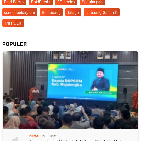
Polri Persisi
PolriPresisi
PT. Leetex
Spripim.polri
spripimpoldajabar
Sumedang
Talaga
Tambang Galian C
TNI POLRI
POPULER
56 Dilihat
NEWS