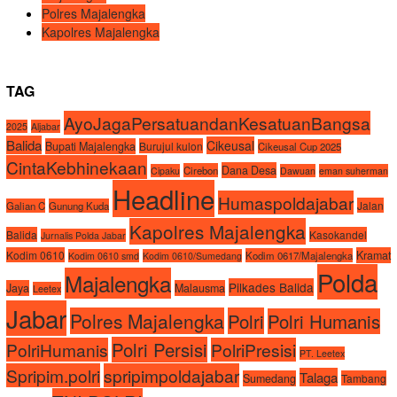
Polres Majalengka
Kapolres Majalengka
TAG
AyoJagaPersatuandanKesatuanBangsa
2025
Aljabar
Balida
Cikeusal
Bupati Majalengka
Burujul kulon
Cikeusal Cup 2025
CintaKebhinekaan
Dana Desa
Cirebon
Cipaku
Dawuan
eman suherman
Headline
Humaspoldajabar
Jalan
Galian C
Gunung Kuda
Kapolres Majalengka
Balida
Kasokandel
Jurnalis Polda Jabar
Kodim 0610
Kramat
Kodim 0617/Majalengka
Kodim 0610 smd
Kodim 0610/Sumedang
Polda
Majalengka
Pilkades Balida
Jaya
Malausma
Leetex
Jabar
Polres Majalengka
Polri
Polri Humanis
Polri Persisi
PolriHumanis
PolriPresisi
PT. Leetex
Spripim.polri
spripimpoldajabar
Talaga
Sumedang
Tambang