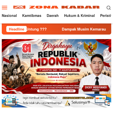
Loncat
Menu
ke
Mobile
konten
Nasional
Kamtibmas
Daerah
Hukum & Kriminal
Peristi
 Untung ???
Headline
Dampak Musim Kemarau Mulai Terasa, Koram