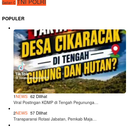
TNI POLRI
Galian C
POPULER
1
NEWS
62 Dilihat
Viral Postingan KDMP di Tengah Pegununga…
2
NEWS
57 Dilihat
Transparansi Rotasi Jabatan, Pemkab Maja…