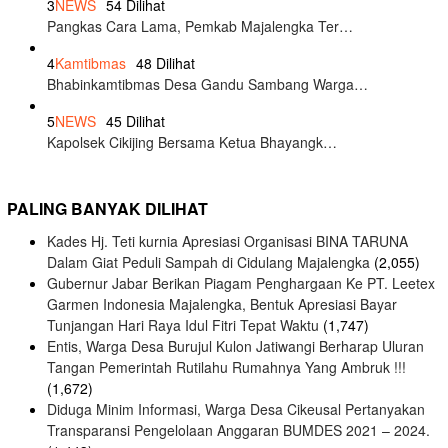
3
NEWS
54 Dilihat
Pangkas Cara Lama, Pemkab Majalengka Ter…
4
Kamtibmas
48 Dilihat
Bhabinkamtibmas Desa Gandu Sambang Warga…
5
NEWS
45 Dilihat
Kapolsek Cikijing Bersama Ketua Bhayangk…
PALING BANYAK DILIHAT
Kades Hj. Teti kurnia Apresiasi Organisasi BINA TARUNA
Dalam Giat Peduli Sampah di Cidulang Majalengka
(2,055)
Gubernur Jabar Berikan Piagam Penghargaan Ke PT. Leetex
Garmen Indonesia Majalengka, Bentuk Apresiasi Bayar
Tunjangan Hari Raya Idul Fitri Tepat Waktu
(1,747)
Entis, Warga Desa Burujul Kulon Jatiwangi Berharap Uluran
Tangan Pemerintah Rutilahu Rumahnya Yang Ambruk !!!
(1,672)
Diduga Minim Informasi, Warga Desa Cikeusal Pertanyakan
Transparansi Pengelolaan Anggaran BUMDES 2021 – 2024.