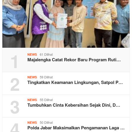
1
61 Dilihat
NEWS
Majalengka Catat Rekor Baru Program Ruti…
2
59 Dilihat
NEWS
Tingkatkan Keamanan Lingkungan, Satpol P…
3
55 Dilihat
NEWS
Tumbuhkan Cinta Kebersihan Sejak Dini, D…
4
50 Dilihat
NEWS
Polda Jabar Maksimalkan Pengamanan Laga …