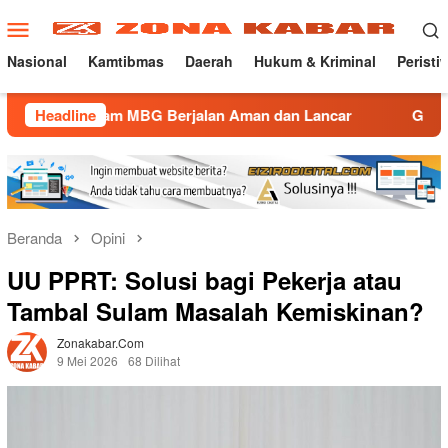
Loncat
Menu
ke
Mobile
konten
Nasional
Kamtibmas
Daerah
Hukum & Kriminal
Peristi
 MBG Berjalan Aman dan Lancar
Headline
Gatur Lalin Pagi Polse
Beranda
Opini
UU PPRT: Solusi bagi Pekerja atau
Tambal Sulam Masalah Kemiskinan?
Zonakabar.com
9 Mei 2026
68 Dilihat