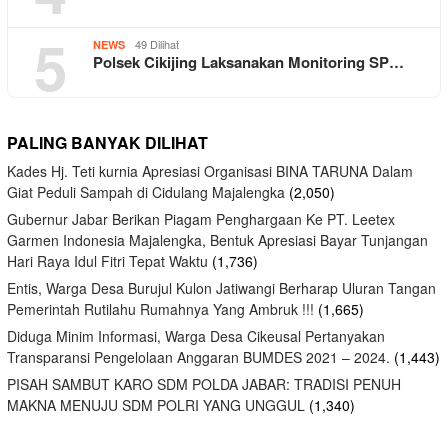
5
49 Dilihat
NEWS
Polsek Cikijing Laksanakan Monitoring SP…
PALING BANYAK DILIHAT
Kades Hj. Teti kurnia Apresiasi Organisasi BINA TARUNA Dalam
Giat Peduli Sampah di Cidulang Majalengka
(2,050)
Gubernur Jabar Berikan Piagam Penghargaan Ke PT. Leetex
Garmen Indonesia Majalengka, Bentuk Apresiasi Bayar Tunjangan
Hari Raya Idul Fitri Tepat Waktu
(1,736)
Entis, Warga Desa Burujul Kulon Jatiwangi Berharap Uluran Tangan
Pemerintah Rutilahu Rumahnya Yang Ambruk !!!
(1,665)
Diduga Minim Informasi, Warga Desa Cikeusal Pertanyakan
Transparansi Pengelolaan Anggaran BUMDES 2021 – 2024.
(1,443)
PISAH SAMBUT KARO SDM POLDA JABAR: TRADISI PENUH
MAKNA MENUJU SDM POLRI YANG UNGGUL
(1,340)