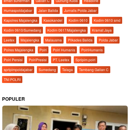
eman suherman
Galian C
Gunung Kuda
Headline
Humaspoldajabar
Jalan Balida
Jurnalis Polda Jabar
Kapolres Majalengka
Kasokandel
Kodim 0610
Kodim 0610 smd
Kodim 0610/Sumedang
Kodim 0617/Majalengka
Kramat Jaya
Leetex
Majalengka
Malausma
Pilkades Balida
Polda Jabar
Polres Majalengka
Polri
Polri Humanis
PolriHumanis
Polri Persisi
PolriPresisi
PT. Leetex
Spripim.polri
spripimpoldajabar
Sumedang
Talaga
Tambang Galian C
TNI POLRI
POPULER