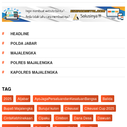
HEADLINE
POLDA JABAR
MAJALENGKA
POLRES MAJALENGKA
KAPOLRES MAJALENGKA
TAG
2025
Aljabar
AyoJagaPersatuandanKesatuanBangsa
Balida
Bupati Majalengka
Burujul kulon
Cikeusal
Cikeusal Cup 2025
CintaKebhinekaan
Cipaku
Cirebon
Dana Desa
Dawuan