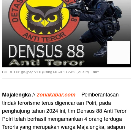
CREATOR: gd-jpeg v1.0 (using IJG JPEG v62), quality = 80?
//
– Pemberantasan
Majalengka
zonakabar.com
tindak terorisme terus digencarkan Polri, pada
penghujung tahun 2024 ini, tim Densus 88 Anti Teror
Polri telah berhasil mengamankan 4 orang terduga
Teroris yang merupakan warga Majalengka, adapun