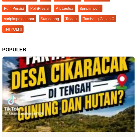
Polri Persisi
PolriPresisi
PT. Leetex
Spripim.polri
spripimpoldajabar
Sumedang
Talaga
Tambang Galian C
TNI POLRI
POPULER