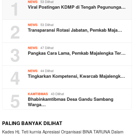
1
53 Dilihat
NEWS
Viral Postingan KDMP di Tengah Pegununga…
2
53 Dilihat
NEWS
Transparansi Rotasi Jabatan, Pemkab Maja…
3
47 Dilihat
NEWS
Pangkas Cara Lama, Pemkab Majalengka Ter…
4
44 Dilihat
NEWS
Tingkarkan Kompetensi, Kwarcab Majalengk…
5
43 Dilihat
KAMTIBMAS
Bhabinkamtibmas Desa Gandu Sambang
Warga…
PALING BANYAK DILIHAT
Kades Hj. Teti kurnia Apresiasi Organisasi BINA TARUNA Dalam