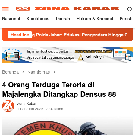
Loncat
Menu
ke
Mobile
konten
Nasional
Kamtibmas
Daerah
Hukum & Kriminal
Peristi
ong Polda Jabar: Edukasi Pengendara Hingga Ganti Knalpot Suk
Headline
Beranda
Kamtibmas
4 Orang Terduga Teroris di
Majalengka Ditangkap Densus 88
Zona Kabar
1 Februari 2025
384 Dilihat