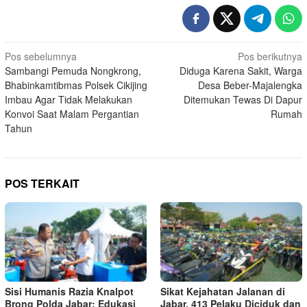
Navigasi
Pos sebelumnya
Pos berikutnya
Sambangi Pemuda Nongkrong,
Diduga Karena Sakit, Warga
pos
Bhabinkamtibmas Polsek Cikijing
Desa Beber-Majalengka
Imbau Agar Tidak Melakukan
Ditemukan Tewas Di Dapur
Konvoi Saat Malam Pergantian
Rumah
Tahun
POS TERKAIT
Sisi Humanis Razia Knalpot
Sikat Kejahatan Jalanan di
Brong Polda Jabar: Edukasi
Jabar, 413 Pelaku Diciduk dan