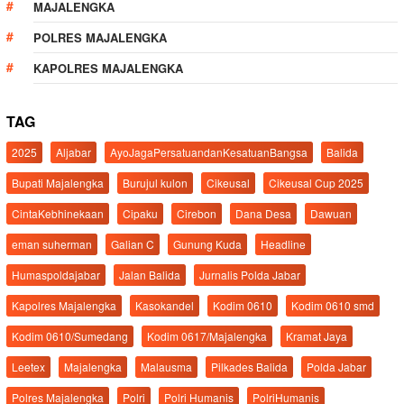
MAJALENGKA
POLRES MAJALENGKA
KAPOLRES MAJALENGKA
TAG
2025
Aljabar
AyoJagaPersatuandanKesatuanBangsa
Balida
Bupati Majalengka
Burujul kulon
Cikeusal
Cikeusal Cup 2025
CintaKebhinekaan
Cipaku
Cirebon
Dana Desa
Dawuan
eman suherman
Galian C
Gunung Kuda
Headline
Humaspoldajabar
Jalan Balida
Jurnalis Polda Jabar
Kapolres Majalengka
Kasokandel
Kodim 0610
Kodim 0610 smd
Kodim 0610/Sumedang
Kodim 0617/Majalengka
Kramat Jaya
Leetex
Majalengka
Malausma
Pilkades Balida
Polda Jabar
Polres Majalengka
Polri
Polri Humanis
PolriHumanis