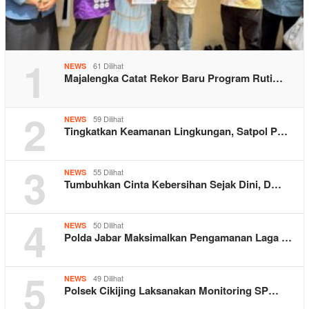
1
61 Dilihat
NEWS
Majalengka Catat Rekor Baru Program Ruti…
2
59 Dilihat
NEWS
Tingkatkan Keamanan Lingkungan, Satpol P…
3
55 Dilihat
NEWS
Tumbuhkan Cinta Kebersihan Sejak Dini, D…
4
50 Dilihat
NEWS
Polda Jabar Maksimalkan Pengamanan Laga …
5
49 Dilihat
NEWS
Polsek Cikijing Laksanakan Monitoring SP…