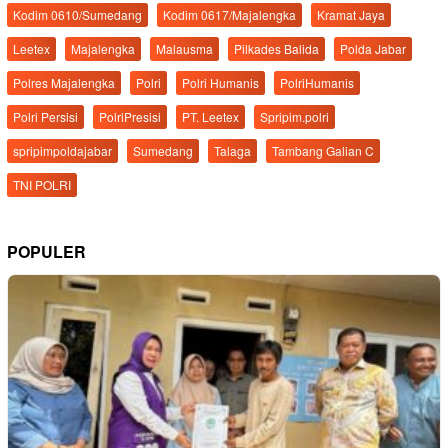
Kodim 0610/Sumedang
Kodim 0617/Majalengka
Kramat Jaya
Leetex
Majalengka
Malausma
Pilkades Balida
Polda Jabar
Polres Majalengka
Polri
Polri Humanis
PolriHumanis
Polri Persisi
PolriPresisi
PT. Leetex
Spripim.polri
spripimpoldajabar
Sumedang
Talaga
Tambang Galian C
TNI POLRI
POPULER