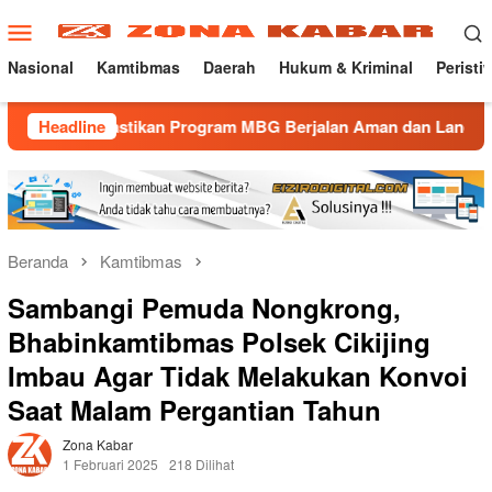
Loncat
Menu
ke
Mobile
konten
Nasional
Kamtibmas
Daerah
Hukum & Kriminal
Peristi
tikan Program MBG Berjalan Aman dan Lancar
Headline
Gatur Lal
Beranda
Kamtibmas
Sambangi Pemuda Nongkrong,
Bhabinkamtibmas Polsek Cikijing
Imbau Agar Tidak Melakukan Konvoi
Saat Malam Pergantian Tahun
Zona Kabar
1 Februari 2025
218 Dilihat