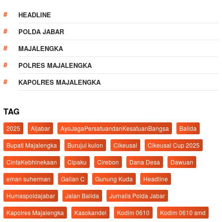
HEADLINE
POLDA JABAR
MAJALENGKA
POLRES MAJALENGKA
KAPOLRES MAJALENGKA
TAG
2025
Aljabar
AyoJagaPersatuandanKesatuanBangsa
Balida
Bupati Majalengka
Burujul kulon
Cikeusal
Cikeusal Cup 2025
CintaKebhinekaan
Cipaku
Cirebon
Dana Desa
Dawuan
eman suherman
Galian C
Gunung Kuda
Headline
Humaspoldajabar
Jalan Balida
Jurnalis Polda Jabar
Kapolres Majalengka
Kasokandel
Kodim 0610
Kodim 0610 smd