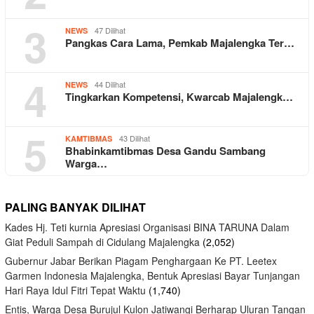
3
47 Dilihat
NEWS
Pangkas Cara Lama, Pemkab Majalengka Ter…
4
44 Dilihat
NEWS
Tingkarkan Kompetensi, Kwarcab Majalengk…
5
43 Dilihat
KAMTIBMAS
Bhabinkamtibmas Desa Gandu Sambang
Warga…
PALING BANYAK DILIHAT
Kades Hj. Teti kurnia Apresiasi Organisasi BINA TARUNA Dalam
Giat Peduli Sampah di Cidulang Majalengka
(2,052)
Gubernur Jabar Berikan Piagam Penghargaan Ke PT. Leetex
Garmen Indonesia Majalengka, Bentuk Apresiasi Bayar Tunjangan
Hari Raya Idul Fitri Tepat Waktu
(1,740)
Entis, Warga Desa Burujul Kulon Jatiwangi Berharap Uluran Tangan