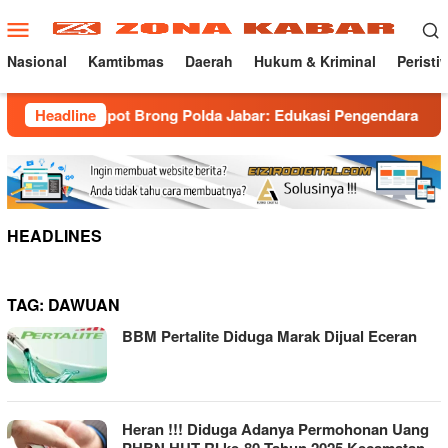
Loncat
Menu
ke
Mobile
konten
Nasional
Kamtibmas
Daerah
Hukum & Kriminal
Peristi
a Knalpot Brong Polda Jabar: Edukasi Pengendara Hingga Ganti
Headline
HEADLINES
TAG:
DAWUAN
BBM Pertalite Diduga Marak Dijual Eceran
Heran !!! Diduga Adanya Permohonan Uang
PHBN HUT RI ke-80 Tahun 2025 Kecamatan