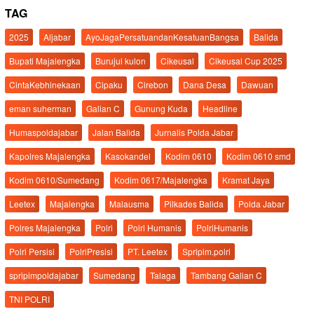
TAG
2025
Aljabar
AyoJagaPersatuandanKesatuanBangsa
Balida
Bupati Majalengka
Burujul kulon
Cikeusal
Cikeusal Cup 2025
CintaKebhinekaan
Cipaku
Cirebon
Dana Desa
Dawuan
eman suherman
Galian C
Gunung Kuda
Headline
Humaspoldajabar
Jalan Balida
Jurnalis Polda Jabar
Kapolres Majalengka
Kasokandel
Kodim 0610
Kodim 0610 smd
Kodim 0610/Sumedang
Kodim 0617/Majalengka
Kramat Jaya
Leetex
Majalengka
Malausma
Pilkades Balida
Polda Jabar
Polres Majalengka
Polri
Polri Humanis
PolriHumanis
Polri Persisi
PolriPresisi
PT. Leetex
Spripim.polri
spripimpoldajabar
Sumedang
Talaga
Tambang Galian C
TNI POLRI