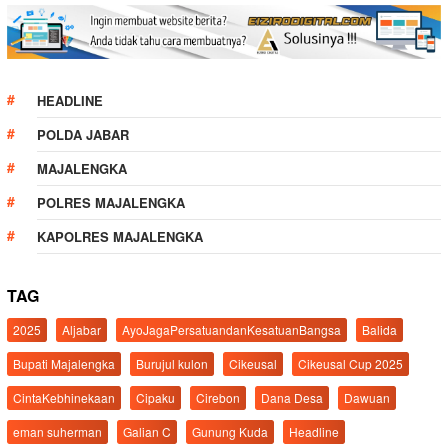
HEADLINE
POLDA JABAR
MAJALENGKA
POLRES MAJALENGKA
KAPOLRES MAJALENGKA
TAG
2025
Aljabar
AyoJagaPersatuandanKesatuanBangsa
Balida
Bupati Majalengka
Burujul kulon
Cikeusal
Cikeusal Cup 2025
CintaKebhinekaan
Cipaku
Cirebon
Dana Desa
Dawuan
eman suherman
Galian C
Gunung Kuda
Headline