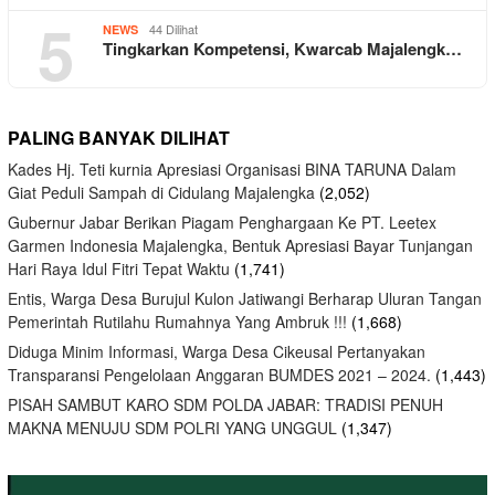
5
44 Dilihat
NEWS
Tingkarkan Kompetensi, Kwarcab Majalengk…
PALING BANYAK DILIHAT
Kades Hj. Teti kurnia Apresiasi Organisasi BINA TARUNA Dalam
Giat Peduli Sampah di Cidulang Majalengka
(2,052)
Gubernur Jabar Berikan Piagam Penghargaan Ke PT. Leetex
Garmen Indonesia Majalengka, Bentuk Apresiasi Bayar Tunjangan
Hari Raya Idul Fitri Tepat Waktu
(1,741)
Entis, Warga Desa Burujul Kulon Jatiwangi Berharap Uluran Tangan
Pemerintah Rutilahu Rumahnya Yang Ambruk !!!
(1,668)
Diduga Minim Informasi, Warga Desa Cikeusal Pertanyakan
Transparansi Pengelolaan Anggaran BUMDES 2021 – 2024.
(1,443)
PISAH SAMBUT KARO SDM POLDA JABAR: TRADISI PENUH
MAKNA MENUJU SDM POLRI YANG UNGGUL
(1,347)