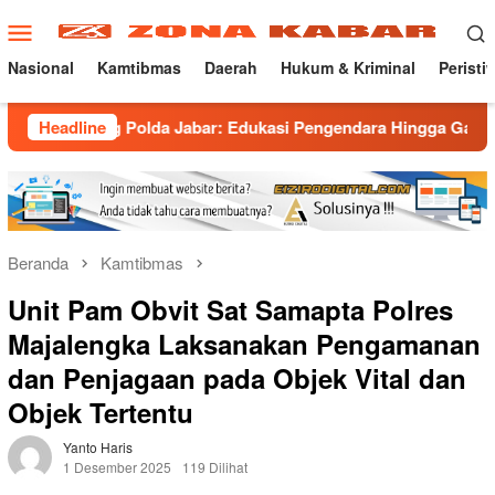
Loncat
Menu
ke
Mobile
konten
Nasional
Kamtibmas
Daerah
Hukum & Kriminal
Peristi
g Polda Jabar: Edukasi Pengendara Hingga Ganti Knalpot Sukar
Headline
Beranda
Kamtibmas
Unit Pam Obvit Sat Samapta Polres
Majalengka Laksanakan Pengamanan
dan Penjagaan pada Objek Vital dan
Objek Tertentu
Yanto Haris
1 Desember 2025
119 Dilihat