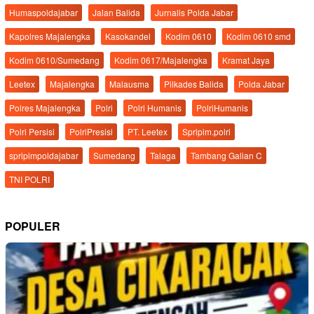
Humaspoldajabar
Jalan Balida
Jurnalis Polda Jabar
Kapolres Majalengka
Kasokandel
Kodim 0610
Kodim 0610 smd
Kodim 0610/Sumedang
Kodim 0617/Majalengka
Kramat Jaya
Leetex
Majalengka
Malausma
Pilkades Balida
Polda Jabar
Polres Majalengka
Polri
Polri Humanis
PolriHumanis
Polri Persisi
PolriPresisi
PT. Leetex
Spripim.polri
spripimpoldajabar
Sumedang
Talaga
Tambang Galian C
TNI POLRI
POPULER