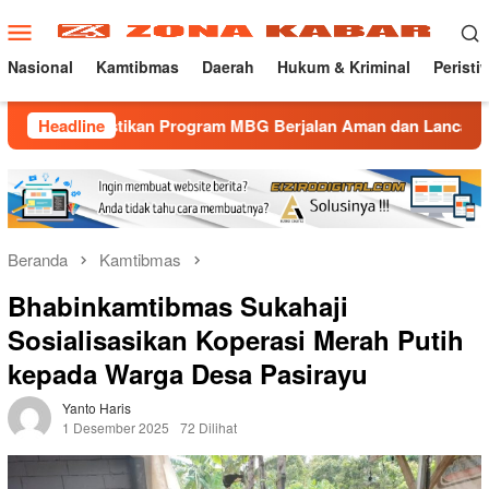
Loncat
Menu
ke
Mobile
konten
Nasional
Kamtibmas
Daerah
Hukum & Kriminal
Peristi
stikan Program MBG Berjalan Aman dan Lancar
Headline
Gatur La
Beranda
Kamtibmas
Bhabinkamtibmas Sukahaji
Sosialisasikan Koperasi Merah Putih
kepada Warga Desa Pasirayu
Yanto Haris
1 Desember 2025
72 Dilihat