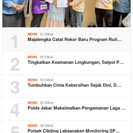
1
61 Dilihat
NEWS
Majalengka Catat Rekor Baru Program Ruti…
2
59 Dilihat
NEWS
Tingkatkan Keamanan Lingkungan, Satpol P…
3
55 Dilihat
NEWS
Tumbuhkan Cinta Kebersihan Sejak Dini, D…
4
50 Dilihat
NEWS
Polda Jabar Maksimalkan Pengamanan Laga …
5
48 Dilihat
NEWS
Polsek Cikijing Laksanakan Monitoring SP…