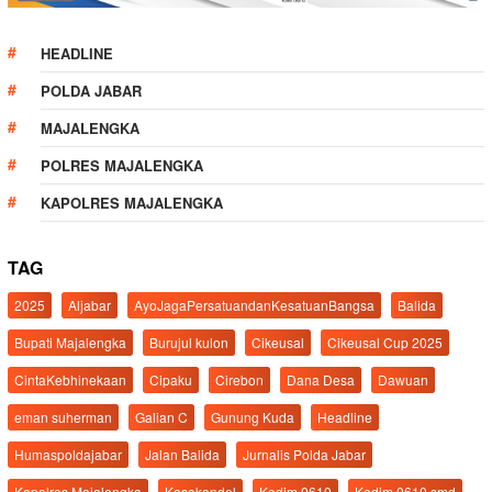
HEADLINE
POLDA JABAR
MAJALENGKA
POLRES MAJALENGKA
KAPOLRES MAJALENGKA
TAG
2025
Aljabar
AyoJagaPersatuandanKesatuanBangsa
Balida
Bupati Majalengka
Burujul kulon
Cikeusal
Cikeusal Cup 2025
CintaKebhinekaan
Cipaku
Cirebon
Dana Desa
Dawuan
eman suherman
Galian C
Gunung Kuda
Headline
Humaspoldajabar
Jalan Balida
Jurnalis Polda Jabar
Kapolres Majalengka
Kasokandel
Kodim 0610
Kodim 0610 smd