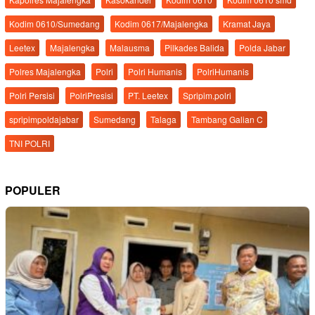
Kodim 0610/Sumedang
Kodim 0617/Majalengka
Kramat Jaya
Leetex
Majalengka
Malausma
Pilkades Balida
Polda Jabar
Polres Majalengka
Polri
Polri Humanis
PolriHumanis
Polri Persisi
PolriPresisi
PT. Leetex
Spripim.polri
spripimpoldajabar
Sumedang
Talaga
Tambang Galian C
TNI POLRI
POPULER