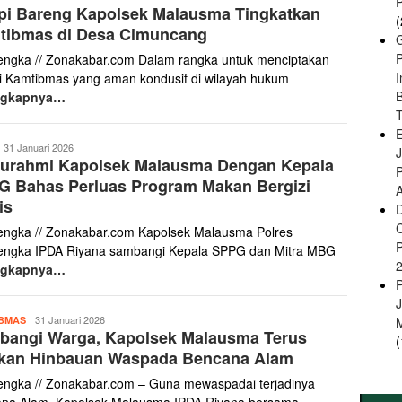
pi Bareng Kapolsek Malausma Tingkatkan
Haris
(
tibmas di Desa Cimuncang
engka // Zonakabar.com Dalam rangka untuk menciptakan
si Kamtibmas yang aman kondusif di wilayah hukum
B
ngkapnya…
E
anto
31 Januari 2026
aturahmi Kapolsek Malausma Dengan Kepala
aris
G Bahas Perluas Program Makan Bergizi
A
is
engka // Zonakabar.com Kapolsek Malausma Polres
engka IPDA Riyana sambangi Kepala SPPG dan Mitra MBG
ngkapnya…
Yanto
31 Januari 2026
BMAS
bangi Warga, Kapolsek Malausma Terus
Haris
(
ikan Hinbauan Waspada Bencana Alam
engka // Zonakabar.com – Guna mewaspadai terjadinya