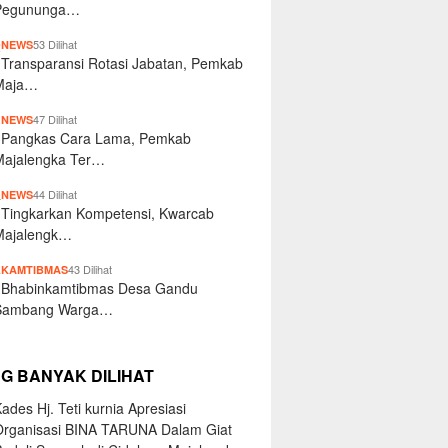
Pegununga…
2
53 Dilihat
NEWS
Transparansi Rotasi Jabatan, Pemkab
Maja…
3
47 Dilihat
NEWS
Pangkas Cara Lama, Pemkab
Majalengka Ter…
4
44 Dilihat
NEWS
Tingkarkan Kompetensi, Kwarcab
Majalengk…
5
43 Dilihat
KAMTIBMAS
Bhabinkamtibmas Desa Gandu
Sambang Warga…
NG BANYAK DILIHAT
ades Hj. Teti kurnia Apresiasi
Organisasi BINA TARUNA Dalam Giat