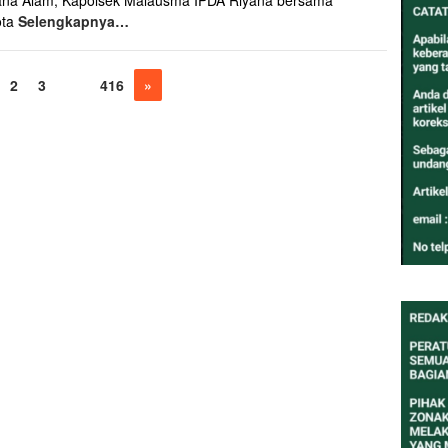
na Alam, Kapolsek Malausma IPDA Riyana bersama
ota
Selengkapnya…
2
3
…
416
»