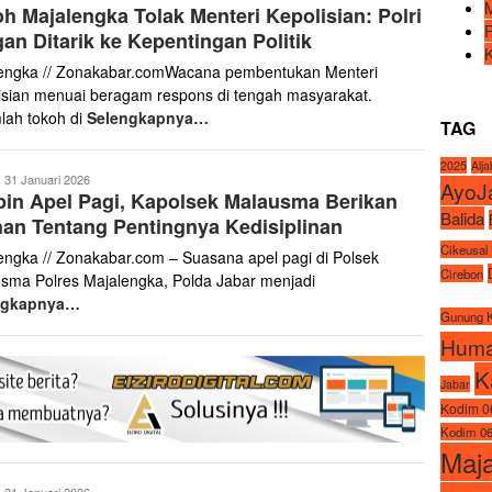
h Majalengka Tolak Menteri Kepolisian: Polri
aris
an Ditarik ke Kepentingan Politik
engka // Zonakabar.comWacana pembentukan Menteri
isian menuai beragam respons di tengah masyarakat.
lah tokoh di
Selengkapnya…
TAG
2025
Alj
anto
31 Januari 2026
AyoJ
in Apel Pagi, Kapolsek Malausma Berikan
aris
Balida
an Tentang Pentingnya Kedisiplinan
Cikeusal
engka // Zonakabar.com – Suasana apel pagi di Polsek
Cirebon
sma Polres Majalengka, Polda Jabar menjadi
ngkapnya…
Gunung 
Huma
K
Jabar
Kodim 0
Kodim 06
Maj
anto