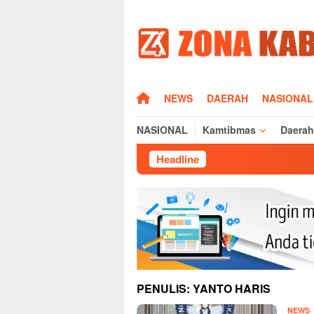
Loncat
ke
konten
HOME
NEWS
DAERAH
NASIONAL
NASIONAL
Kamtibmas
Daerah
Headline
Sisi Hum
PENULIS:
YANTO HARIS
Y
NEWS