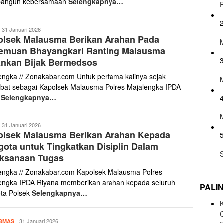
angun kebersamaan
Selengkapnya…
anto
31 Januari 2026
olsek Malausma Berikan Arahan Pada
aris
temuan Bhayangkari Ranting Malausma
ankan Bijak Bermedsos
engka // Zonakabar.com Untuk pertama kalinya sejak
bat sebagai Kapolsek Malausma Polres Majalengka IPDA
n
Selengkapnya…
anto
31 Januari 2026
olsek Malausma Berikan Arahan Kepada
aris
ota untuk Tingkatkan Disiplin Dalam
aksanaan Tugas
engka // Zonakabar.com Kapolsek Malausma Polres
engka IPDA Riyana memberikan arahan kepada seluruh
PALI
ta Polsek
Selengkapnya…
K
Yanto
31 Januari 2026
BMAS