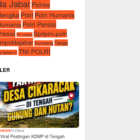
da Jabar
Polres
lengka
Polri
Polri Humanis
Polri Persisi
iHumanis
Presisi
Spripim.polri
PT. Leetex
impoldajabar
Talaga
Sumedang
TNI POLRI
 Galian C
LER
1
53 Dilihat
NEWS
Viral Postingan KDMP di Tengah