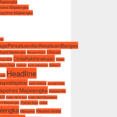
Majalengka
Polres Majalengka
Kapolres Majalengka
abar
agaPersatuandanKesatuanBangsa
Cikeusal
Bupati Majalengka
Burujul kulon
CintaKebhinekaan
 Cup 2025
Cipaku
Dana Desa
Galian C
Dawuan
eman suherman
Headline
Kuda
spoldajabar
Jalan Balida
Jurnalis Polda
apolres Majalengka
Kasokandel
610
Kodim 0610 smd
Kodim 0610/Sumedang
Kramat Jaya
17/Majalengka
Leetex
alengka
Pilkades Balida
Malausma