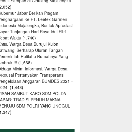
Peduli Sampah di Cidulang Majalengka
2,052)
Gubernur Jabar Berikan Piagam
Penghargaan Ke PT. Leetex Garmen
Indonesia Majalengka, Bentuk Apresiasi
ayar Tunjangan Hari Raya Idul Fitri
Tepat Waktu
(1,740)
ntis, Warga Desa Burujul Kulon
Jatiwangi Berharap Uluran Tangan
Pemerintah Rutilahu Rumahnya Yang
mbruk !!!
(1,668)
Diduga Minim Informasi, Warga Desa
Cikeusal Pertanyakan Transparansi
Pengelolaan Anggaran BUMDES 2021 –
2024.
(1,443)
PISAH SAMBUT KARO SDM POLDA
JABAR: TRADISI PENUH MAKNA
MENUJU SDM POLRI YANG UNGGUL
1,347)