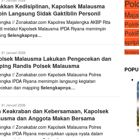
Pol
31 Januari 2026
kkan Kedisiplinan, Kapolsek Malausma
aris
in Langsung Sidak Gaktiblin Personil
Maja
engka // Zonakabar.com Kapolres Majalengka AKBP Rita
Polr
i melalui Kapolsek Malausma IPDA Riyana memimpin
Polri
sung
Selengkapnya…
sprip
Tambang
anto
31 Januari 2026
olsek Malausma Lakukan Pengecekan dan
aris
ping Randis Polsek Malausma
POPU
engka // Zonakabar.com Kapolsek Malausma Polres
engka IPDA Riyana memimpin langsung kegiatan
ecekan dan mapping
Selengkapnya…
anto
31 Januari 2026
n Keakraban dan Kebersamaan, Kapolsek
aris
ausma dan Anggota Makan Bersama
engka // Zonakabar.com Kapolsek Malausma Polres
engka IPDA Riyana menunjukkan upaya nyata dalam