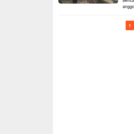
Benca
angg
1