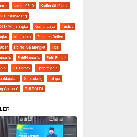
ndel
Kodim 0610
Kodim 0610 smd
 0610/Sumedang
0617/Majalengka
Kramat Jaya
Leetex
ngka
Malausma
Pilkades Balida
Jabar
Polres Majalengka
Polri
Humanis
PolriHumanis
Polri Persisi
esisi
PT. Leetex
Spripim.polri
mpoldajabar
Sumedang
Talaga
g Galian C
TNI POLRI
LER