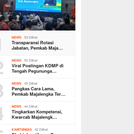
1
53 Dilihat
NEWS
Transparansi Rotasi
Jabatan, Pemkab Maja…
2
50 Dilihat
NEWS
Viral Postingan KDMP di
Tengah Pegununga…
3
45 Dilihat
NEWS
Pangkas Cara Lama,
Pemkab Majalengka Ter…
4
44 Dilihat
NEWS
Tingkarkan Kompetensi,
Kwarcab Majalengk…
42 Dilihat
KAMTIBMAS