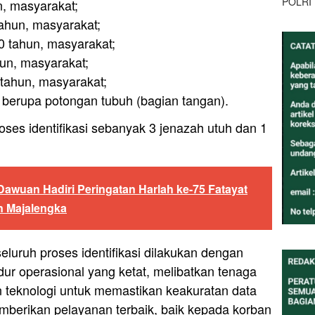
POLRI
un, masyarakat;
 tahun, masyarakat;
60 tahun, masyarakat;
un, masyarakat;
tahun, masyarakat;
un, berupa potongan tubuh (bagian tangan).
oses identifikasi sebanyak 3 jenazah utuh dan 1
Dawuan Hadiri Peringatan Harlah ke-75 Fatayat
n Majalengka
luruh proses identifikasi dilakukan dengan
r operasional yang ketat, melibatkan tenaga
n teknologi untuk memastikan keakuratan data
berikan pelayanan terbaik, baik kepada korban