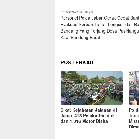
Navigasi
Pos sebelumnya
Personel Polda Jabar Gerak Cepat Ban
pos
Evakuasi korban Tanah Longsor dan Ban
Bandang Yang Terjang Desa Pasirlangu
Kab. Bandung Barat
POS TERKAIT
Sikat Kejahatan Jalanan di
Pold
Jabar, 413 Pelaku Diciduk
Ters
dan 1.016 Motor Disita
Mira
Dim