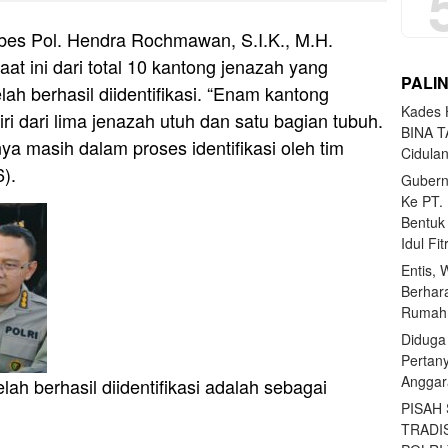
es Pol. Hendra Rochmawan, S.I.K., M.H.
 ini dari total 10 kantong jenazah yang
PALI
lah berhasil diidentifikasi. “Enam kantong
Kades H
diri dari lima jenazah utuh dan satu bagian tubuh.
BINA T
a masih dalam proses identifikasi oleh tim
Cidula
6).
Gubern
Ke PT.
Bentuk
Idul Fi
Entis, 
Berhar
Rumahn
Diduga
Pertan
Anggar
lah berhasil diidentifikasi adalah sebagai
PISAH
TRADI