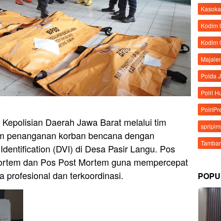
Kasoka
Kodim
Kodim 
Majale
Polda 
Polri 
PolriPr
 Kepolisian Daerah Jawa Barat melalui tim
spripi
am penanganan korban bencana dengan
Tamban
Identification (DVI) di Desa Pasir Langu. Pos
e Mortem dan Pos Post Mortem guna mempercepat
a profesional dan terkoordinasi.
POPU