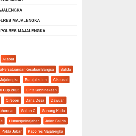
AJALENGKA
OLRES MAJALENGKA
APOLRES MAJALENGKA
Aljabar
aPersatuandanKesatuanBangsa
Balida
 Majalengka
Burujul kulon
Cikeusal
al Cup 2025
CintaKebhinekaan
Cirebon
Dana Desa
Dawuan
suherman
Galian C
Gunung Kuda
ne
Humaspoldajabar
Jalan Balida
s Polda Jabar
Kapolres Majalengka