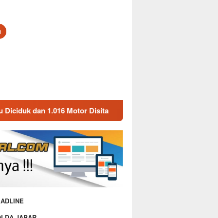
n
 Motor Disita
Polda Jabar Gulung 1.245 Tersangka Nark
ADLINE
OLDA JABAR