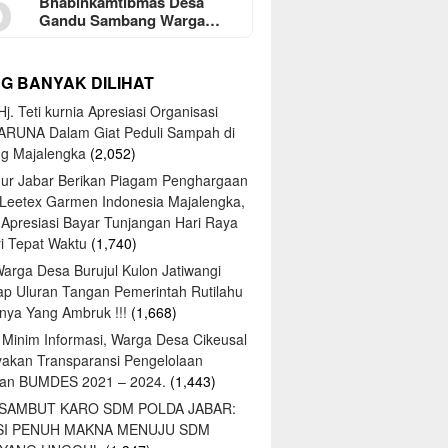
5
Bhabinkamtibmas Desa
Gandu Sambang Warga…
NG BANYAK DILIHAT
j. Teti kurnia Apresiasi Organisasi
ARUNA Dalam Giat Peduli Sampah di
ng Majalengka
(2,052)
ur Jabar Berikan Piagam Penghargaan
 Leetex Garmen Indonesia Majalengka,
 Apresiasi Bayar Tunjangan Hari Raya
tri Tepat Waktu
(1,740)
Warga Desa Burujul Kulon Jatiwangi
ap Uluran Tangan Pemerintah Rutilahu
ya Yang Ambruk !!!
(1,668)
 Minim Informasi, Warga Desa Cikeusal
yakan Transparansi Pengelolaan
an BUMDES 2021 – 2024.
(1,443)
 SAMBUT KARO SDM POLDA JABAR:
SI PENUH MAKNA MENUJU SDM