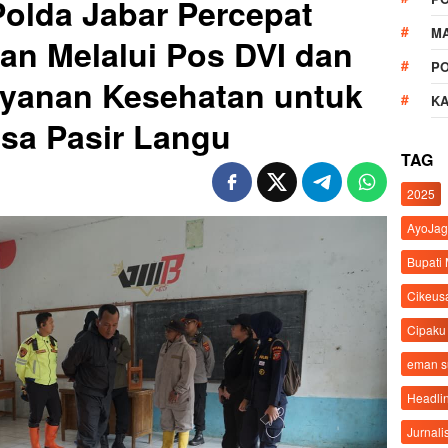
olda Jabar Percepat
M
ban Melalui Pos DVI dan
P
ayanan Kesehatan untuk
K
sa Pasir Langu
TAG
2025
AyoJag
Bupati
Cikeus
Cipaku
eman 
Headli
Jurnali