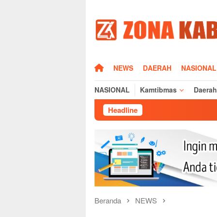
Loncat
ke
konten
HOME
NEWS
DAERAH
NASIONAL
NASIONAL
Kamtibmas
Daerah
Headline
Beranda
NEWS