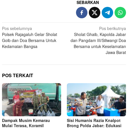
SEBARKAN
Navigasi
Pos sebelumnya
Pos berikutnya
Polsek Rajagaluh Gelar Sholat
Sholat Ghaib, Kapolda Jabar
pos
Goib dan Doa Bersama Untuk
dan Pangdam III/Siliwangi Doa
Kedamaian Bangsa
Bersama untuk Keselamatan
Jawa Barat
POS TERKAIT
Dampak Musim Kemarau
Sisi Humanis Razia Knalpot
Mulai Terasa, Koramil
Brong Polda Jabar: Edukasi