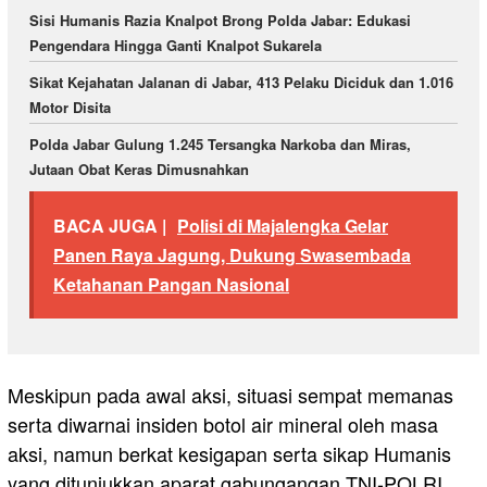
Sisi Humanis Razia Knalpot Brong Polda Jabar: Edukasi
Pengendara Hingga Ganti Knalpot Sukarela
Sikat Kejahatan Jalanan di Jabar, 413 Pelaku Diciduk dan 1.016
Motor Disita
Polda Jabar Gulung 1.245 Tersangka Narkoba dan Miras,
Jutaan Obat Keras Dimusnahkan
BACA JUGA |
Polisi di Majalengka Gelar
Panen Raya Jagung, Dukung Swasembada
Ketahanan Pangan Nasional
Meskipun pada awal aksi, situasi sempat memanas
serta diwarnai insiden botol air mineral oleh masa
aksi, namun berkat kesigapan serta sikap Humanis
yang ditunjukkan aparat gabungangan TNI-POLRI