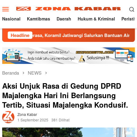
Loncat
Menu
ke
Mobile
konten
Nasional
Kamtibmas
Daerah
Hukum & Kriminal
Peristi
asa, Koramil Jatiwangi Salurkan Bantuan Air Bersih untuk War
Headline
Beranda
NEWS
Aksi Unjuk Rasa di Gedung DPRD
Majalengka Hari Ini Berlangsung
Tertib, Situasi Majalengka Kondusif.
Zona Kabar
1 September 2025
381 Dilihat