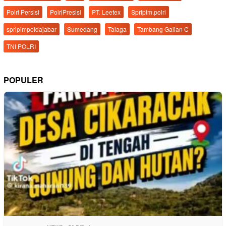
Polri Persisi
PolriPresisi
PT. Leetex
Spripim.polri
spripimpoldajabar
Sumedang
Talaga
Tambang Galian C
TNI POLRI
POPULER