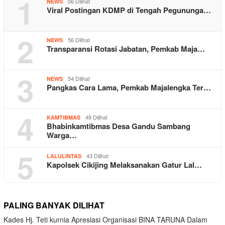
1
56 Dilihat
NEWS
Viral Postingan KDMP di Tengah Pegununga…
2
56 Dilihat
NEWS
Transparansi Rotasi Jabatan, Pemkab Maja…
3
54 Dilihat
NEWS
Pangkas Cara Lama, Pemkab Majalengka Ter…
4
48 Dilihat
KAMTIBMAS
Bhabinkamtibmas Desa Gandu Sambang
Warga…
5
43 Dilihat
LALULINTAS
Kapolsek Cikijing Melaksanakan Gatur Lal…
PALING BANYAK DILIHAT
Kades Hj. Teti kurnia Apresiasi Organisasi BINA TARUNA Dalam