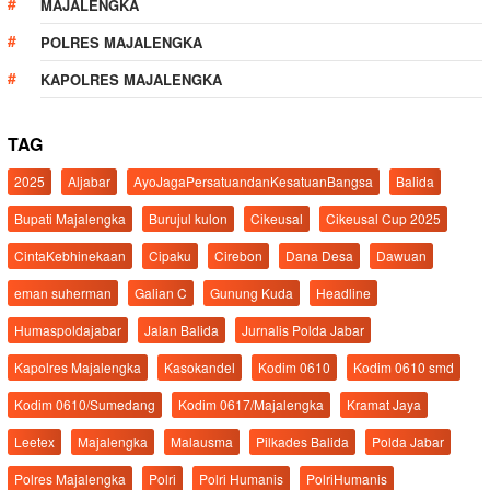
MAJALENGKA
POLRES MAJALENGKA
KAPOLRES MAJALENGKA
TAG
2025
Aljabar
AyoJagaPersatuandanKesatuanBangsa
Balida
Bupati Majalengka
Burujul kulon
Cikeusal
Cikeusal Cup 2025
CintaKebhinekaan
Cipaku
Cirebon
Dana Desa
Dawuan
eman suherman
Galian C
Gunung Kuda
Headline
Humaspoldajabar
Jalan Balida
Jurnalis Polda Jabar
Kapolres Majalengka
Kasokandel
Kodim 0610
Kodim 0610 smd
Kodim 0610/Sumedang
Kodim 0617/Majalengka
Kramat Jaya
Leetex
Majalengka
Malausma
Pilkades Balida
Polda Jabar
Polres Majalengka
Polri
Polri Humanis
PolriHumanis