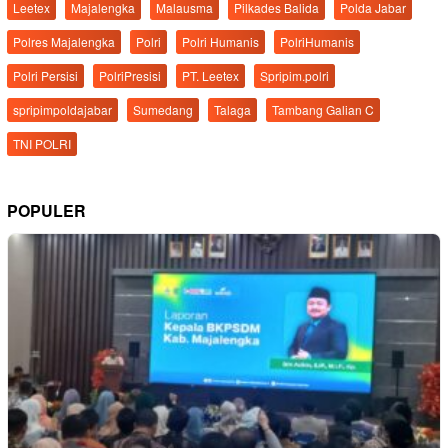
Leetex
Majalengka
Malausma
Pilkades Balida
Polda Jabar
Polres Majalengka
Polri
Polri Humanis
PolriHumanis
Polri Persisi
PolriPresisi
PT. Leetex
Spripim.polri
spripimpoldajabar
Sumedang
Talaga
Tambang Galian C
TNI POLRI
POPULER