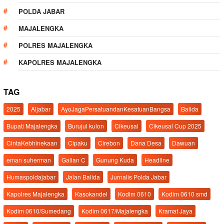
POLDA JABAR
MAJALENGKA
POLRES MAJALENGKA
KAPOLRES MAJALENGKA
TAG
2025
Aljabar
AyoJagaPersatuandanKesatuanBangsa
Balida
Bupati Majalengka
Burujul kulon
Cikeusal
Cikeusal Cup 2025
CintaKebhinekaan
Cipaku
Cirebon
Dana Desa
Dawuan
eman suherman
Galian C
Gunung Kuda
Headline
Humaspoldajabar
Jalan Balida
Jurnalis Polda Jabar
Kapolres Majalengka
Kasokandel
Kodim 0610
Kodim 0610 smd
Kodim 0610/Sumedang
Kodim 0617/Majalengka
Kramat Jaya