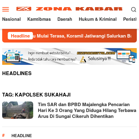
Loncat
Menu
ke
Mobile
konten
Nasional
Kamtibmas
Daerah
Hukum & Kriminal
Peristi
arau Mulai Terasa, Koramil Jatiwangi Salurkan Bantuan Air B
Headline
HEADLINES
TAG:
KAPOLSEK SUKAHAJI
Tim SAR dan BPBD Majalengka Pencarian
Hari Ke 3 Orang Yang Diduga Hilang Terbawa
Arus Di Sungai Cikeruh Dihentikan
HEADLINE