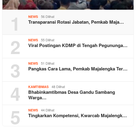
1
56 Dilihat
NEWS
Transparansi Rotasi Jabatan, Pemkab Maja…
2
55 Dilihat
NEWS
Viral Postingan KDMP di Tengah Pegununga…
3
51 Dilihat
NEWS
Pangkas Cara Lama, Pemkab Majalengka Ter…
4
48 Dilihat
KAMTIBMAS
Bhabinkamtibmas Desa Gandu Sambang
Warga…
5
44 Dilihat
NEWS
Tingkarkan Kompetensi, Kwarcab Majalengk…