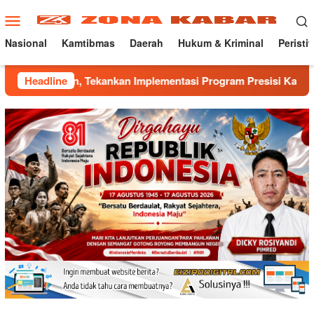
Loncat
Menu
ke
Mobile
konten
Nasional
Kamtibmas
Daerah
Hukum & Kriminal
Peristi
 Tekankan Implementasi Program Presisi Kapolri
Headline
Mantap