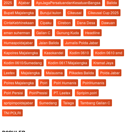
2025
Aljabar
AyoJagaPersatuandanKesatuanBangsa
Balida
Bupati Majalengka
Burujul kulon
Cikeusal
Cikeusal Cup 2025
CintaKebhinekaan
Cipaku
Cirebon
Dana Desa
Dawuan
eman suherman
Galian C
Gunung Kuda
Headline
Humaspoldajabar
Jalan Balida
Jurnalis Polda Jabar
Kapolres Majalengka
Kasokandel
Kodim 0610
Kodim 0610 smd
Kodim 0610/Sumedang
Kodim 0617/Majalengka
Kramat Jaya
Leetex
Majalengka
Malausma
Pilkades Balida
Polda Jabar
Polres Majalengka
Polri
Polri Humanis
PolriHumanis
Polri Persisi
PolriPresisi
PT. Leetex
Spripim.polri
spripimpoldajabar
Sumedang
Talaga
Tambang Galian C
TNI POLRI