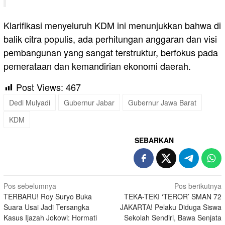
Klarifikasi menyeluruh KDM ini menunjukkan bahwa di
balik citra populis, ada perhitungan anggaran dan visi
pembangunan yang sangat terstruktur, berfokus pada
pemerataan dan kemandirian ekonomi daerah.
Post Views:
467
Dedi Mulyadi
Gubernur Jabar
Gubernur Jawa Barat
KDM
SEBARKAN
Navigasi
Pos sebelumnya
Pos berikutnya
TERBARU! Roy Suryo Buka
TEKA-TEKI ‘TEROR’ SMAN 72
pos
Suara Usai Jadi Tersangka
JAKARTA! Pelaku Diduga Siswa
Kasus Ijazah Jokowi: Hormati
Sekolah Sendiri, Bawa Senjata