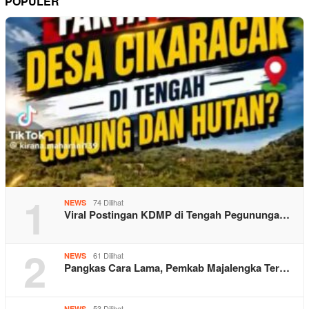
POPULER
1
74 Dilihat
NEWS
Viral Postingan KDMP di Tengah Pegununga…
2
61 Dilihat
NEWS
Pangkas Cara Lama, Pemkab Majalengka Ter…
53 Dilihat
NEWS