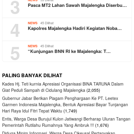
3
Pasca MT2 Lahan Sawah Majalengka Diserbu…
4
45 Dilihat
NEWS
Kapolres Majalengka Hadiri Kegiatan Noba…
5
45 Dilihat
NEWS
“Kunjungan BNN RI ke Majalengka: T…
PALING BANYAK DILIHAT
Kades Hj. Teti kurnia Apresiasi Organisasi BINA TARUNA Dalam
Giat Peduli Sampah di Cidulang Majalengka
(2,055)
Gubernur Jabar Berikan Piagam Penghargaan Ke PT. Leetex
Garmen Indonesia Majalengka, Bentuk Apresiasi Bayar Tunjangan
Hari Raya Idul Fitri Tepat Waktu
(1,749)
Entis, Warga Desa Burujul Kulon Jatiwangi Berharap Uluran Tangan
Pemerintah Rutilahu Rumahnya Yang Ambruk !!!
(1,676)
Diduga Minim Informasi, Warga Desa Cikeusal Pertanyakan