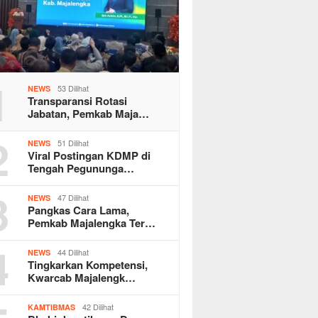
1
53 Dilihat
NEWS
Transparansi Rotasi
Jabatan, Pemkab Maja…
2
51 Dilihat
NEWS
Viral Postingan KDMP di
Tengah Pegununga…
3
47 Dilihat
NEWS
Pangkas Cara Lama,
Pemkab Majalengka Ter…
4
44 Dilihat
NEWS
Tingkarkan Kompetensi,
Kwarcab Majalengk…
42 Dilihat
KAMTIBMAS