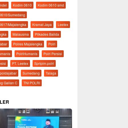
ndel
Kodim 0610
Kodim 0610 smd
 0610/Sumedang
0617/Majalengka
Kramat Jaya
Leetex
ngka
Malausma
Pilkades Balida
Jabar
Polres Majalengka
Polri
Humanis
PolriHumanis
Polri Persisi
esisi
PT. Leetex
Spripim.polri
mpoldajabar
Sumedang
Talaga
g Galian C
TNI POLRI
LER