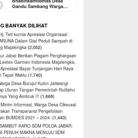
5
Bhabinkamtibmas Desa
Gandu Sambang Warga…
NG BANYAK DILIHAT
j. Teti kurnia Apresiasi Organisasi
ARUNA Dalam Giat Peduli Sampah di
ng Majalengka
(2,052)
ur Jabar Berikan Piagam Penghargaan
 Leetex Garmen Indonesia Majalengka,
 Apresiasi Bayar Tunjangan Hari Raya
tri Tepat Waktu
(1,740)
Warga Desa Burujul Kulon Jatiwangi
ap Uluran Tangan Pemerintah Rutilahu
ya Yang Ambruk !!!
(1,668)
 Minim Informasi, Warga Desa Cikeusal
yakan Transparansi Pengelolaan
an BUMDES 2021 – 2024.
(1,443)
 SAMBUT KARO SDM POLDA JABAR:
SI PENUH MAKNA MENUJU SDM