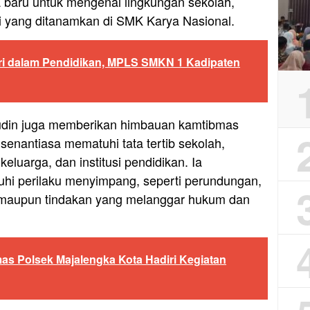
 baru untuk mengenal lingkungan sekolah,
lai yang ditanamkan di SMK Karya Nasional.
lri dalam Pendidikan, MPLS SMKN 1 Kadipaten
yudin juga memberikan himbauan kamtibmas
senantiasa mematuhi tata tertib sekolah,
keluarga, dan institusi pendidikan. Ia
hi perilaku menyimpang, seperti perundungan,
 maupun tindakan yang melanggar hukum dan
s Polsek Majalengka Kota Hadiri Kegiatan