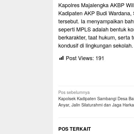
Kapolres Majalengka AKBP Willy
Kadipaten AKP Budi Wardana, S
tersebut. Ia menyampaikan bahw
seperti MPLS adalah bentuk k
berkarakter, taat hukum, serta
kondusif di lingkungan sekolah.
Post Views:
191
Navigasi
Pos sebelumnya
Kapolsek Kadipaten Sambangi Desa B
pos
Anyar, Jalin Silaturahmi dan Jaga Har
POS TERKAIT