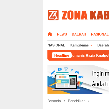
Loncat
ke
konten
HOME
NEWS
DAERAH
NASIONAL
NASIONAL
Kamtibmas
Daerah
Sisi Humanis Razia Knalpot Brong Polda Jaba
Headline
Beranda
Pendidikan