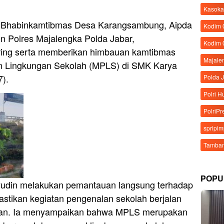
Kasoka
 Bhabinkamtibmas Desa Karangsambung, Aipda
Kodim
n Polres Majalengka Polda Jabar,
Kodim 
ring serta memberikan himbauan kamtibmas
Majale
n Lingkungan Sekolah (MPLS) di SMK Karya
7).
Polda 
Polri 
PolriPr
spripi
Tamban
POPU
hyudin melakukan pemantauan langsung terhadap
tikan kegiatan pengenalan sekolah berjalan
 aman. Ia menyampaikan bahwa MPLS merupakan