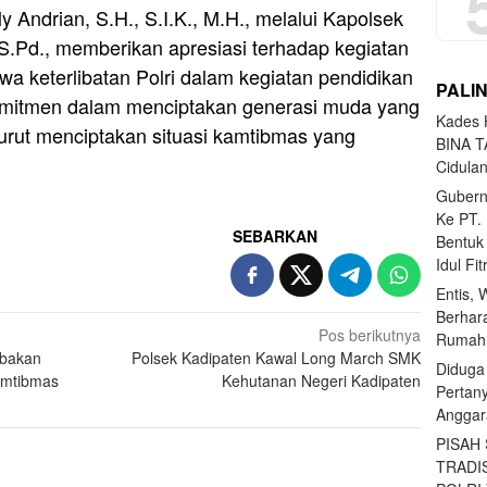
 Andrian, S.H., S.I.K., M.H., melalui Kapolsek
.Pd., memberikan apresiasi terhadap kegiatan
a keterlibatan Polri dalam kegiatan pendidikan
PALI
omitmen dalam menciptakan generasi muda yang
Kades H
 turut menciptakan situasi kamtibmas yang
BINA T
Cidula
Gubern
Ke PT.
SEBARKAN
Bentuk
Idul Fi
Entis, 
Berhar
Pos berikutnya
Rumahn
abakan
Polsek Kadipaten Kawal Long March SMK
Diduga
kamtibmas
Kehutanan Negeri Kadipaten
Pertan
Anggar
PISAH
TRADI