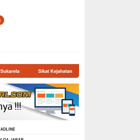
n
ikat Kejahatan Jalanan di Jabar, 413 Pelaku Diciduk dan 1.016 Mo
ADLINE
OLDA JABAR