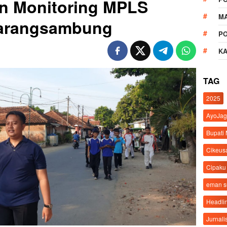
en Monitoring MPLS
M
Karangsambung
P
K
TAG
2025
AyoJag
Bupati
Cikeus
Cipaku
eman 
Headli
Jurnali