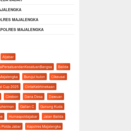
AJALENGKA
OLRES MAJALENGKA
APOLRES MAJALENGKA
Aljabar
aPersatuandanKesatuanBangsa
Balida
 Majalengka
Burujul kulon
Cikeusal
al Cup 2025
CintaKebhinekaan
Cirebon
Dana Desa
Dawuan
suherman
Galian C
Gunung Kuda
ne
Humaspoldajabar
Jalan Balida
s Polda Jabar
Kapolres Majalengka