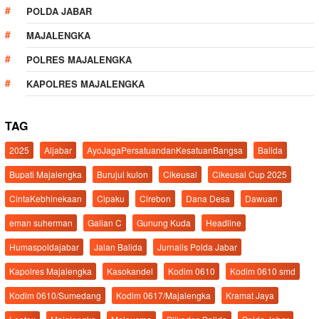
POLDA JABAR
MAJALENGKA
POLRES MAJALENGKA
KAPOLRES MAJALENGKA
TAG
2025
Aljabar
AyoJagaPersatuandanKesatuanBangsa
Balida
Bupati Majalengka
Burujul kulon
Cikeusal
Cikeusal Cup 2025
CintaKebhinekaan
Cipaku
Cirebon
Dana Desa
Dawuan
eman suherman
Galian C
Gunung Kuda
Headline
Humaspoldajabar
Jalan Balida
Jurnalis Polda Jabar
Kapolres Majalengka
Kasokandel
Kodim 0610
Kodim 0610 smd
Kodim 0610/Sumedang
Kodim 0617/Majalengka
Kramat Jaya