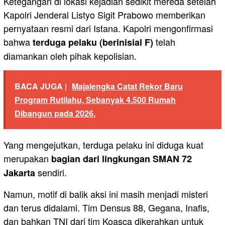
Ketegangan di lokasi kejadian sedikit mereda setelah
Kapolri Jenderal Listyo Sigit Prabowo memberikan
pernyataan resmi dari Istana. Kapolri mengonfirmasi
bahwa
telah
terduga pelaku (berinisial F)
diamankan oleh pihak kepolisian.
BACA JUGA |
Majalengka Catat Rekor Baru
Program Rutilahu, Sebanyak 4.500 Rumah
Dibangun pada 2026.
Yang mengejutkan, terduga pelaku ini diduga kuat
merupakan
bagian dari lingkungan SMAN 72
sendiri.
Jakarta
Namun, motif di balik aksi ini masih menjadi misteri
dan terus didalami. Tim Densus 88, Gegana, Inafis,
dan bahkan TNI dari tim Koasca dikerahkan untuk