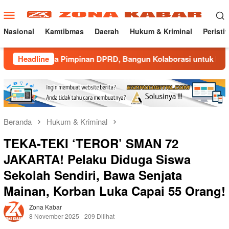
Loncat
Menu
ke
Mobile
konten
Nasional
Kamtibmas
Daerah
Hukum & Kriminal
Peristi
a Pimpinan DPRD, Bangun Kolaborasi untuk Majalengka Kondusi
Headline
Beranda
Hukum & Kriminal
TEKA-TEKI ‘TEROR’ SMAN 72
JAKARTA! Pelaku Diduga Siswa
Sekolah Sendiri, Bawa Senjata
Mainan, Korban Luka Capai 55 Orang!
Zona Kabar
8 November 2025
209 Dilihat