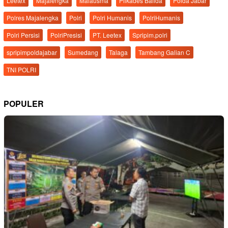
Leetex
Majalengka
Malausma
Pilkades Balida
Polda Jabar
Polres Majalengka
Polri
Polri Humanis
PolriHumanis
Polri Persisi
PolriPresisi
PT. Leetex
Spripim.polri
spripimpoldajabar
Sumedang
Talaga
Tambang Galian C
TNI POLRI
POPULER