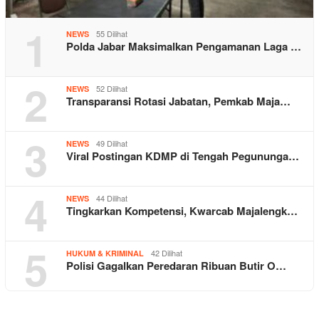
1
55 Dilihat
NEWS
Polda Jabar Maksimalkan Pengamanan Laga …
2
52 Dilihat
NEWS
Transparansi Rotasi Jabatan, Pemkab Maja…
3
49 Dilihat
NEWS
Viral Postingan KDMP di Tengah Pegununga…
4
44 Dilihat
NEWS
Tingkarkan Kompetensi, Kwarcab Majalengk…
5
42 Dilihat
HUKUM & KRIMINAL
Polisi Gagalkan Peredaran Ribuan Butir O…