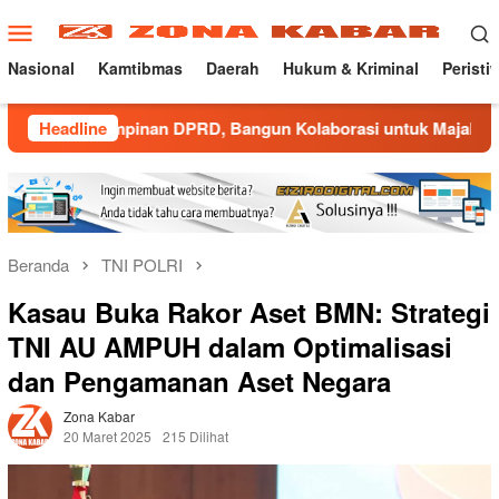
Loncat
Menu
ke
Mobile
konten
Nasional
Kamtibmas
Daerah
Hukum & Kriminal
Peristi
inan DPRD, Bangun Kolaborasi untuk Majalengka Kondusif
Headline
Beranda
TNI POLRI
Kasau Buka Rakor Aset BMN: Strategi
TNI AU AMPUH dalam Optimalisasi
dan Pengamanan Aset Negara
Zona Kabar
20 Maret 2025
215 Dilihat