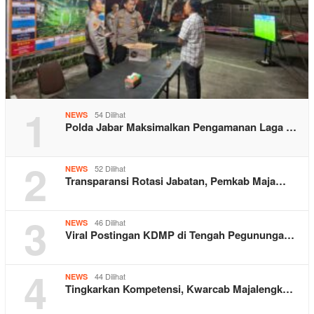
1
54 Dilihat
NEWS
Polda Jabar Maksimalkan Pengamanan Laga …
2
52 Dilihat
NEWS
Transparansi Rotasi Jabatan, Pemkab Maja…
3
46 Dilihat
NEWS
Viral Postingan KDMP di Tengah Pegununga…
4
44 Dilihat
NEWS
Tingkarkan Kompetensi, Kwarcab Majalengk…