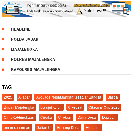
HEADLINE
POLDA JABAR
MAJALENGKA
POLRES MAJALENGKA
KAPOLRES MAJALENGKA
TAG
2025
Aljabar
AyoJagaPersatuandanKesatuanBangsa
Balida
Bupati Majalengka
Burujul kulon
Cikeusal
Cikeusal Cup 2025
CintaKebhinekaan
Cipaku
Cirebon
Dana Desa
Dawuan
eman suherman
Galian C
Gunung Kuda
Headline