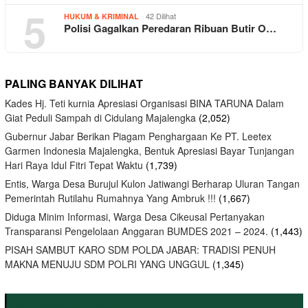
5
42 Dilihat
HUKUM & KRIMINAL
Polisi Gagalkan Peredaran Ribuan Butir O…
PALING BANYAK DILIHAT
Kades Hj. Teti kurnia Apresiasi Organisasi BINA TARUNA Dalam
Giat Peduli Sampah di Cidulang Majalengka
(2,052)
Gubernur Jabar Berikan Piagam Penghargaan Ke PT. Leetex
Garmen Indonesia Majalengka, Bentuk Apresiasi Bayar Tunjangan
Hari Raya Idul Fitri Tepat Waktu
(1,739)
Entis, Warga Desa Burujul Kulon Jatiwangi Berharap Uluran Tangan
Pemerintah Rutilahu Rumahnya Yang Ambruk !!!
(1,667)
Diduga Minim Informasi, Warga Desa Cikeusal Pertanyakan
Transparansi Pengelolaan Anggaran BUMDES 2021 – 2024.
(1,443)
PISAH SAMBUT KARO SDM POLDA JABAR: TRADISI PENUH
MAKNA MENUJU SDM POLRI YANG UNGGUL
(1,345)