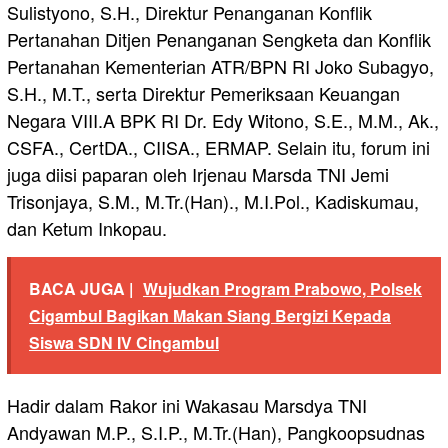
Sulistyono, S.H., Direktur Penanganan Konflik
Pertanahan Ditjen Penanganan Sengketa dan Konflik
Pertanahan Kementerian ATR/BPN RI Joko Subagyo,
S.H., M.T., serta Direktur Pemeriksaan Keuangan
Negara VIII.A BPK RI Dr. Edy Witono, S.E., M.M., Ak.,
CSFA., CertDA., CIISA., ERMAP. Selain itu, forum ini
juga diisi paparan oleh Irjenau Marsda TNI Jemi
Trisonjaya, S.M., M.Tr.(Han)., M.I.Pol., Kadiskumau,
dan Ketum Inkopau.
BACA JUGA |
Wujudkan Program Prabowo, Polsek
Cigambul Bagikan Makan Siang Bergizi Kepada
Siswa SDN IV Cingambul
Hadir dalam Rakor ini Wakasau Marsdya TNI
Andyawan M.P., S.I.P., M.Tr.(Han), Pangkoopsudnas