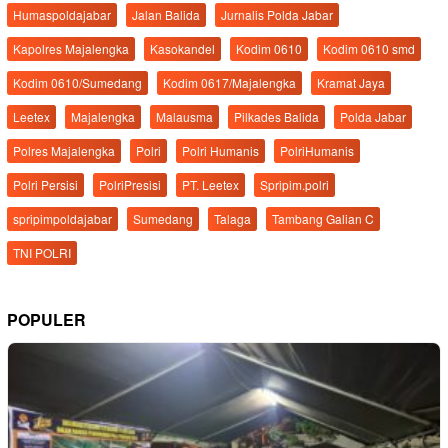
Humaspoldajabar
Jalan Balida
Jurnalis Polda Jabar
Kapolres Majalengka
Kasokandel
Kodim 0610
Kodim 0610 smd
Kodim 0610/Sumedang
Kodim 0617/Majalengka
Kramat Jaya
Leetex
Majalengka
Malausma
Pilkades Balida
Polda Jabar
Polres Majalengka
Polri
Polri Humanis
PolriHumanis
Polri Persisi
PolriPresisi
PT. Leetex
Spripim.polri
spripimpoldajabar
Sumedang
Talaga
Tambang Galian C
TNI POLRI
POPULER