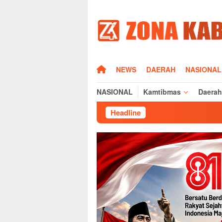
Loncat
ke
konten
HOME
NEWS
DAERAH
NASIONAL
NASIONAL
Kamtibmas
Daerah
Headline
Sambut HUT Pramuka