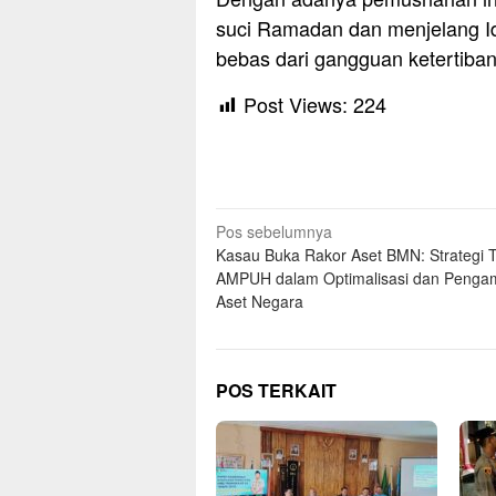
suci Ramadan dan menjelang Idu
bebas dari gangguan ketertiba
Post Views:
224
Navigasi
Pos sebelumnya
Kasau Buka Rakor Aset BMN: Strategi 
pos
AMPUH dalam Optimalisasi dan Peng
Aset Negara
POS TERKAIT