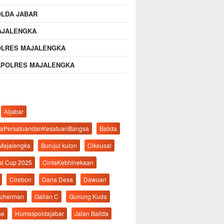
OLDA JABAR
AJALENGKA
OLRES MAJALENGKA
APOLRES MAJALENGKA
Aljabar
aPersatuandanKesatuanBangsa
Balida
 Majalengka
Burujul kulon
Cikeusal
al Cup 2025
CintaKebhinekaan
Cirebon
Dana Desa
Dawuan
suherman
Galian C
Gunung Kuda
ne
Humaspoldajabar
Jalan Balida