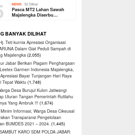
5
52 Dilihat
NEWS
Pasca MT2 Lahan Sawah
Majalengka Diserbu…
NG BANYAK DILIHAT
j. Teti kurnia Apresiasi Organisasi
ARUNA Dalam Giat Peduli Sampah di
ng Majalengka
(2,055)
ur Jabar Berikan Piagam Penghargaan
 Leetex Garmen Indonesia Majalengka,
 Apresiasi Bayar Tunjangan Hari Raya
tri Tepat Waktu
(1,748)
Warga Desa Burujul Kulon Jatiwangi
ap Uluran Tangan Pemerintah Rutilahu
ya Yang Ambruk !!!
(1,674)
 Minim Informasi, Warga Desa Cikeusal
yakan Transparansi Pengelolaan
an BUMDES 2021 – 2024.
(1,445)
 SAMBUT KARO SDM POLDA JABAR: