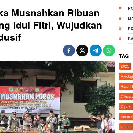
P
gka Musnahkan Ribuan
M
ng Idul Fitri, Wujudkan
P
dusif
K
TAG
2025
AyoJag
Bupati
Cikeus
Cipaku
eman 
Headli