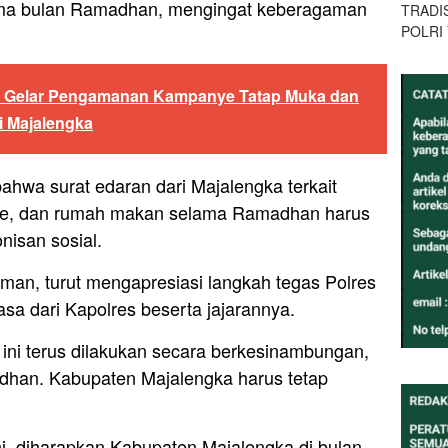
ama bulan Ramadhan, mengingat keberagaman
TRADI
POLRI
h Gelar Pengamanan Kampanye Tatap Muka dan
i Majalengka
bahwa surat edaran dari Majalengka terkait
kafe, dan rumah makan selama Ramadhan harus
nisan sosial.
an, turut mengapresiasi langkah tegas Polres
iasa dari Kapolres beserta jajarannya.
 ini terus dilakukan secara berkesinambungan,
dhan. Kabupaten Majalengka harus tetap
, diharapkan Kabupaten Majalengka di bulan