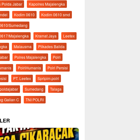
s Polda Jabar
Kapolres Majalengka
ndel
Kodim 0610
Kodim 0610 smd
 0610/Sumedang
0617/Majalengka
Kramat Jaya
Leetex
ngka
Malausma
Pilkades Balida
Jabar
Polres Majalengka
Polri
Humanis
PolriHumanis
Polri Persisi
esisi
PT. Leetex
Spripim.polri
mpoldajabar
Sumedang
Talaga
g Galian C
TNI POLRI
LER