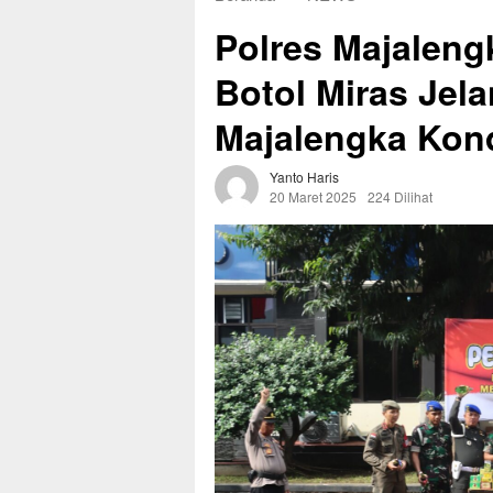
Polres Majalen
Botol Miras Jela
Majalengka Kon
Yanto Haris
20 Maret 2025
224 Dilihat