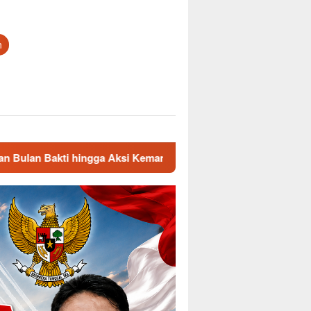
n
i Kemanusiaan
Cegah Geng Motor dan Kejahatan Jalanan