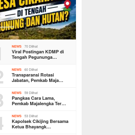
1
70 Dilihat
NEWS
Viral Postingan KDMP di
Tengah Pegununga…
2
60 Dilihat
NEWS
Transparansi Rotasi
Jabatan, Pemkab Maja…
3
59 Dilihat
NEWS
Pangkas Cara Lama,
Pemkab Majalengka Ter…
4
53 Dilihat
NEWS
Kapolsek Cikijing Bersama
Ketua Bhayangk…