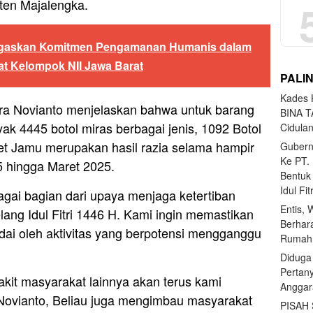
ten Majalengka.
egaskan Komitmen Pengamanan Humanis dalam
at Kelompok NII Jawa Barat
PALI
Kades H
ra Novianto menjelaskan bahwa untuk barang
BINA T
k 4445 botol miras berbagai jenis, 1092 Botol
Cidula
et Jamu merupakan hasil razia selama hampir
Gubern
Ke PT.
5 hingga Maret 2025.
Bentuk
Idul Fi
gai bagian dari upaya menjaga ketertiban
Entis, 
ang Idul Fitri 1446 H. Kami ingin memastikan
Berhar
odai oleh aktivitas yang berpotensi mengganggu
Rumahn
Diduga
Pertan
kit masyarakat lainnya akan terus kami
Anggar
Novianto, Beliau juga mengimbau masyarakat
PISAH