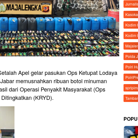
Jurnali
Kasoka
Kodim
Kodim 
Majale
Polda 
Polri 
etalah Apel gelar pasukan Ops Ketupat Lodaya
PolriPr
a Jabar memusnahkan ribuan botol minuman
asil dari Operasi Penyakit Masyarakat (Ops
spripi
 Ditingkatkan (KRYD).
Tamban
POPU