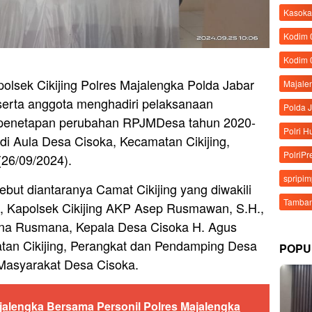
Kasoka
Kodim
Kodim 
olsek Cikijing Polres Majalengka Polda Jabar
Majale
rta anggota menghadiri pelaksanaan
Polda 
penetapan perubahan RPJMDesa tahun 2020-
Polri 
 Aula Desa Cisoka, Kecamatan Cikijing,
PolriPr
26/09/2024).
spripi
ebut diantaranya Camat Cikijing yang diwakili
Tamban
 Kapolsek Cikijing AKP Asep Rusmawan, S.H.,
Nana Rusmana, Kepala Desa Cisoka H. Agus
tan Cikijing, Perangkat dan Pendamping Desa
POPU
Masyarakat Desa Cisoka.
alengka Bersama Personil Polres Majalengka