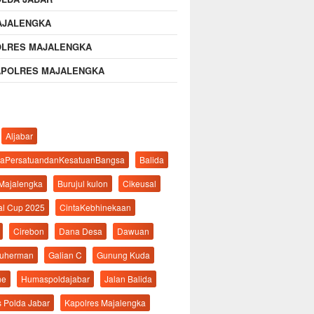
AJALENGKA
OLRES MAJALENGKA
APOLRES MAJALENGKA
Aljabar
aPersatuandanKesatuanBangsa
Balida
 Majalengka
Burujul kulon
Cikeusal
al Cup 2025
CintaKebhinekaan
Cirebon
Dana Desa
Dawuan
suherman
Galian C
Gunung Kuda
ne
Humaspoldajabar
Jalan Balida
s Polda Jabar
Kapolres Majalengka