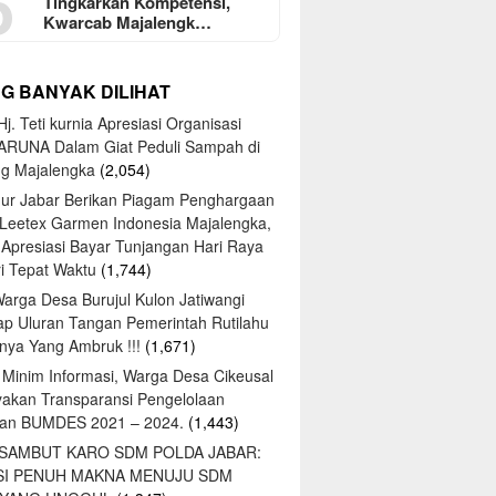
5
Tingkarkan Kompetensi,
Kwarcab Majalengk…
NG BANYAK DILIHAT
j. Teti kurnia Apresiasi Organisasi
ARUNA Dalam Giat Peduli Sampah di
ng Majalengka
(2,054)
ur Jabar Berikan Piagam Penghargaan
 Leetex Garmen Indonesia Majalengka,
 Apresiasi Bayar Tunjangan Hari Raya
tri Tepat Waktu
(1,744)
Warga Desa Burujul Kulon Jatiwangi
ap Uluran Tangan Pemerintah Rutilahu
ya Yang Ambruk !!!
(1,671)
 Minim Informasi, Warga Desa Cikeusal
yakan Transparansi Pengelolaan
an BUMDES 2021 – 2024.
(1,443)
 SAMBUT KARO SDM POLDA JABAR:
SI PENUH MAKNA MENUJU SDM