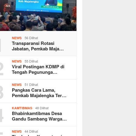
1
56 Dilihat
NEWS
Transparansi Rotasi
Jabatan, Pemkab Maja…
2
55 Dilihat
NEWS
Viral Postingan KDMP di
Tengah Pegununga…
3
51 Dilihat
NEWS
Pangkas Cara Lama,
Pemkab Majalengka Ter…
4
48 Dilihat
KAMTIBMAS
Bhabinkamtibmas Desa
Gandu Sambang Warga…
44 Dilihat
NEWS