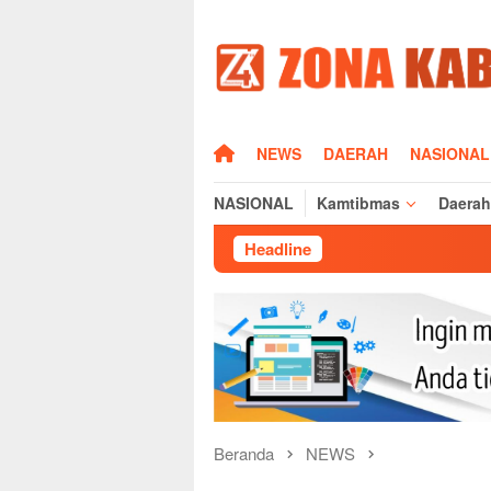
Loncat
ke
konten
HOME
NEWS
DAERAH
NASIONAL
NASIONAL
Kamtibmas
Daerah
Headline
Beranda
NEWS