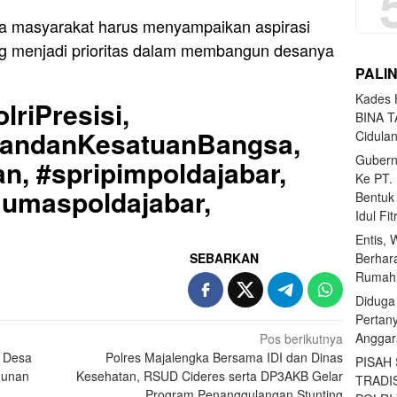
 masyarakat harus menyampaikan aspirasi
ng menjadi prioritas dalam membangun desanya
PALI
Kades H
lriPresisi,
BINA T
uandanKesatuanBangsa,
Cidula
Gubern
n, #spripimpoldajabar,
Ke PT.
Humaspoldajabar,
Bentuk
Idul Fi
Entis, 
SEBARKAN
Berhar
Rumahn
Diduga
Pertan
Anggar
Pos berikutnya
h Desa
Polres Majalengka Bersama IDI dan Dinas
PISAH
gunan
Kesehatan, RSUD Cideres serta DP3AKB Gelar
TRADI
Program Penanggulangan Stunting