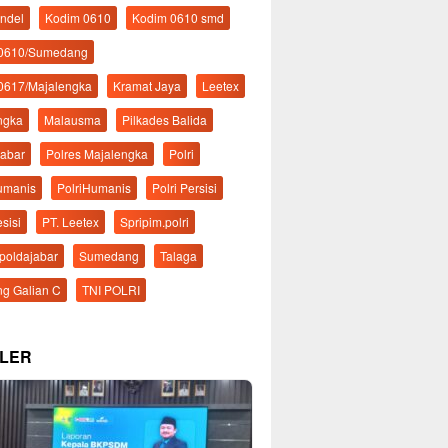
ndel
Kodim 0610
Kodim 0610 smd
 0610/Sumedang
0617/Majalengka
Kramat Jaya
Leetex
ngka
Malausma
Pilkades Balida
Jabar
Polres Majalengka
Polri
Humanis
PolriHumanis
Polri Persisi
esisi
PT. Leetex
Spripim.polri
mpoldajabar
Sumedang
Talaga
g Galian C
TNI POLRI
LER