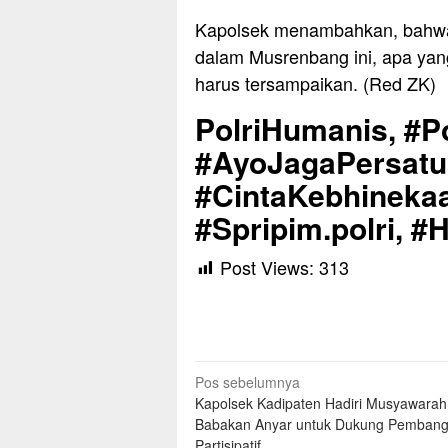
Kapolsek menambahkan, bahwa
dalam Musrenbang ini, apa ya
harus tersampaikan. (Red ZK)
PolriHumanis, #Po
#AyoJagaPersat
#CintaKebhinekaa
#Spripim.polri, #
Post Views:
313
Navigasi
Pos sebelumnya
Kapolsek Kadipaten Hadiri Musyawara
pos
Babakan Anyar untuk Dukung Pemban
Partisipatif