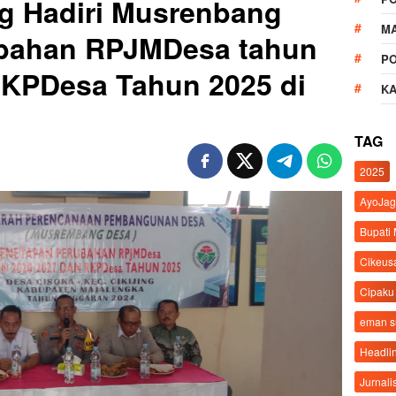
ng Hadiri Musrenbang
M
bahan RPJMDesa tahun
P
RKPDesa Tahun 2025 di
K
TAG
2025
AyoJag
Bupati
Cikeus
Cipaku
eman 
Headli
Jurnali