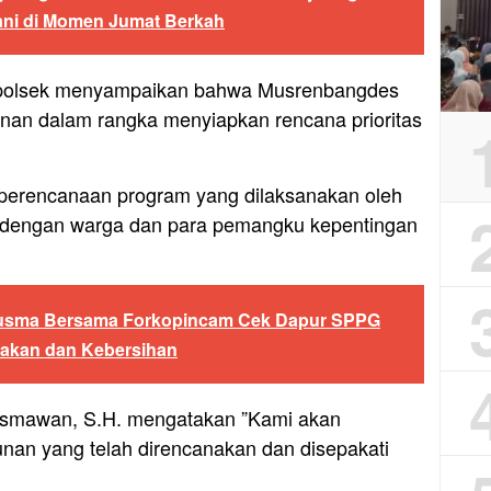
ni di Momen Jumat Berkah
apolsek menyampaikan bahwa Musrenbangdes
an dalam rangka menyiapkan rencana prioritas
erencanaan program yang dilaksanakan oleh
 dengan warga dan para pemangku kepentingan
usma Bersama Forkopincam Cek Dapur SPPG
yakan dan Kebersihan
usmawan, S.H. mengatakan ”Kami akan
n yang telah direncanakan dan disepakati