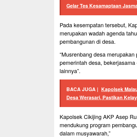
Gelar Tes Kesamaptaan Jasma
Pada kesempatan tersebut, K
merupakan wadah agenda tahun
pembangunan di desa.
“Musrenbang desa merupakan p
pemerintah desa, bekerjasama
lainnya”.
BACA JUGA |
Kapolsek Mala
Desa Werasari, Pastikan Kela
Kapolsek Cikijing AKP Asep R
mendukung program pembanguna
dalam musyawarah,”