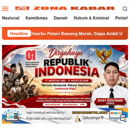
Loncat
Menu
ke
Mobile
konten
Nasional
Kamtibmas
Daerah
Hukum & Kriminal
Peristi
iserbu Petani Bawang Merah, Siapa Ambil Untung ???
Headline