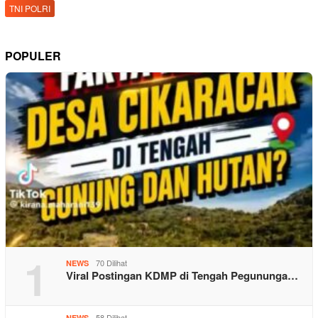
TNI POLRI
POPULER
1
70 Dilihat
NEWS
Viral Postingan KDMP di Tengah Pegununga…
58 Dilihat
NEWS