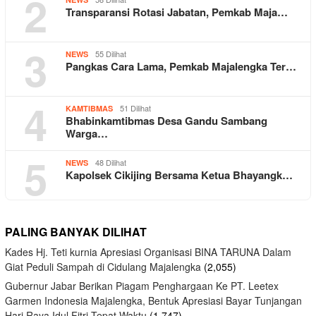
2
Transparansi Rotasi Jabatan, Pemkab Maja…
3
55 Dilihat
NEWS
Pangkas Cara Lama, Pemkab Majalengka Ter…
4
51 Dilihat
KAMTIBMAS
Bhabinkamtibmas Desa Gandu Sambang
Warga…
5
48 Dilihat
NEWS
Kapolsek Cikijing Bersama Ketua Bhayangk…
PALING BANYAK DILIHAT
Kades Hj. Teti kurnia Apresiasi Organisasi BINA TARUNA Dalam
Giat Peduli Sampah di Cidulang Majalengka
(2,055)
Gubernur Jabar Berikan Piagam Penghargaan Ke PT. Leetex
Garmen Indonesia Majalengka, Bentuk Apresiasi Bayar Tunjangan
Hari Raya Idul Fitri Tepat Waktu
(1,747)