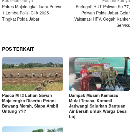
Navigasi
Pos sebelumnya
Pos berikutnya
Polres Majalengka Juara Purwa
Peringati HUT Polwan Ke 77,
pos
1 Lomba Polisi Cilik 2025
Polwan Polda Jabar Gelar
Tingkat Polda Jabar
Vaksinasi HPV, Cegah Kanker
Serviks
POS TERKAIT
Pasca MT2 Lahan Sawah
Dampak Musim Kemarau
Majalengka Diserbu Petani
Mulai Terasa, Koramil
Bawang Merah, Siapa Ambil
Jatiwangi Salurkan Bantuan
Untung ???
Air Bersih untuk Warga Desa
Loji