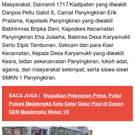
Masyarakat, Danramil 1717/Kadipaten yang diwakili
Danpos Peltu Gatot S, Camat Panyingkiran Erik
Pratama, Kapolsek Panyingkiran yang diwakili
Babhinmas Bripka Deni, Kaposkes Kecamatan
Panyingkiran Eha Julaeha, Babinsa Desa Karyamukti
Sertu Elpis Tambunan, Sekcam dan para Kasi
Kecamatan, Kepala Desa Karyamukti yang diwakili
Kesra, bidan sekecamatan Panyingkiran, tokoh adat,
agama, dan masyarakat setempat, serta siswa-siswi
SMKN 1 Panyingkiran.
BACA JUGA |
Wujudkan Pelayanan Prima, Polisi
Polsek Majalengka Kota Gelar Gatur Pagi di Depan
SDN Majalengka Wetan VII