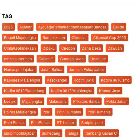
TAG
2025
Aljabar
AyoJagaPersatuandanKesatuanBangsa
Balida
Bupati Majalengka
Burujul kulon
Cikeusal
Cikeusal Cup 2025
CintaKebhinekaan
Cipaku
Cirebon
Dana Desa
Dawuan
eman suherman
Galian C
Gunung Kuda
Headline
Humaspoldajabar
Jalan Balida
Jurnalis Polda Jabar
Kapolres Majalengka
Kasokandel
Kodim 0610
Kodim 0610 smd
Kodim 0610/Sumedang
Kodim 0617/Majalengka
Kramat Jaya
Leetex
Majalengka
Malausma
Pilkades Balida
Polda Jabar
Polres Majalengka
Polri
Polri Humanis
PolriHumanis
Polri Persisi
PolriPresisi
PT. Leetex
Spripim.polri
spripimpoldajabar
Sumedang
Talaga
Tambang Galian C