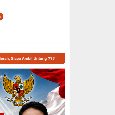
n
??
Dampak Musim Kemarau Mulai Terasa, Koramil Jatiwa