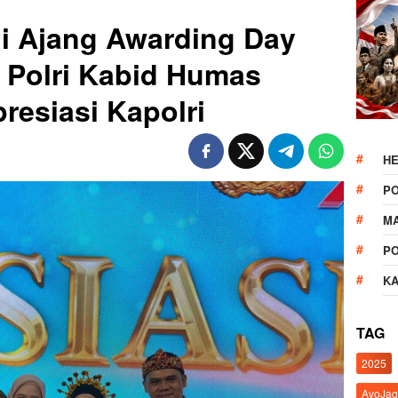
di Ajang Awarding Day
i Polri Kabid Humas
resiasi Kapolri
HE
P
M
P
K
TAG
2025
AyoJag