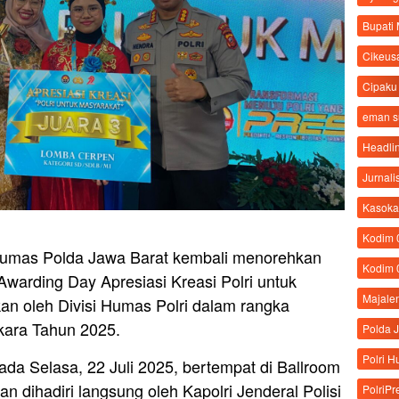
Bupati
Cikeus
Cipaku
eman 
Headli
Jurnali
Kasoka
Kodim
 Humas Polda Jawa Barat kembali menorehkan
Kodim 
Awarding Day Apresiasi Kreasi Polri untuk
Majale
an oleh Divisi Humas Polri dalam rangka
kara Tahun 2025.
Polda 
Polri 
pada Selasa, 22 Juli 2025, bertempat di Ballroom
an dihadiri langsung oleh Kapolri Jenderal Polisi
PolriPr