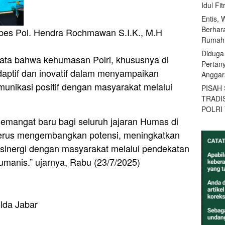
Idul Fi
Entis, 
Berhar
es Pol. Hendra Rochmawan S.I.K., M.H
Rumahn
Diduga
yata bahwa kehumasan Polri, khususnya di
Pertan
daptif dan inovatif dalam menyampaikan
Anggar
unikasi positif dengan masyarakat melalui
PISAH
TRADI
POLRI
 semangat baru bagi seluruh jajaran Humas di
 terus mengembangkan potensi, meningkatkan
sinergi dengan masyarakat melalui pendekatan
 humanis.” ujarnya, Rabu (23/7/2025)
lda Jabar