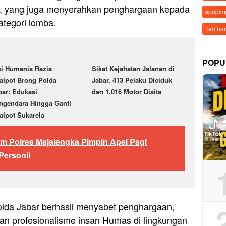
Si., yang juga menyerahkan penghargaan kepada
spripi
ategori lomba.
Tamban
POPU
si Humanis Razia
Sikat Kejahatan Jalanan di
alpot Brong Polda
Jabar, 413 Pelaku Diciduk
bar: Edukasi
dan 1.016 Motor Disita
ngendara Hingga Ganti
alpot Sukarela
m Polres Majalengka Pimpin Apel Pagi
Personil
lda Jabar berhasil menyabet penghargaan,
an profesionalisme insan Humas di lingkungan