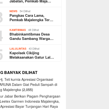
Jabatan, Pemkab Maja…
3
54 Dilihat
NEWS
Pangkas Cara Lama,
Pemkab Majalengka Ter…
4
48 Dilihat
KAMTIBMAS
Bhabinkamtibmas Desa
Gandu Sambang Warga…
5
43 Dilihat
LALULINTAS
Kapolsek Cikijing
Melaksanakan Gatur Lal…
NG BANYAK DILIHAT
j. Teti kurnia Apresiasi Organisasi
ARUNA Dalam Giat Peduli Sampah di
ng Majalengka
(2,055)
ur Jabar Berikan Piagam Penghargaan
 Leetex Garmen Indonesia Majalengka,
 Apresiasi Bayar Tunjangan Hari Raya