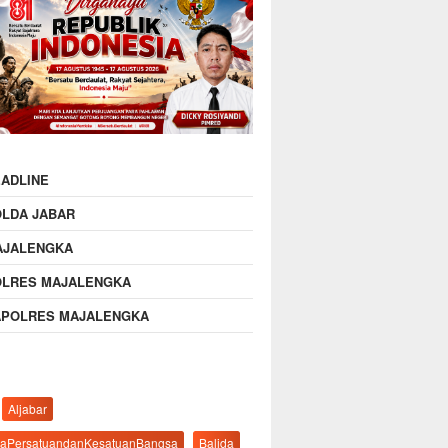
ADLINE
OLDA JABAR
AJALENGKA
OLRES MAJALENGKA
APOLRES MAJALENGKA
Aljabar
aPersatuandanKesatuanBangsa
Balida