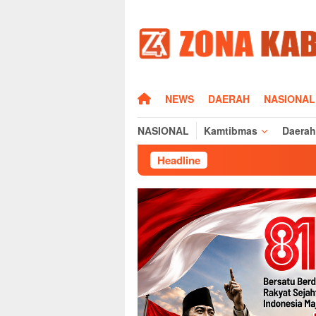
Loncat
ke
konten
HOME
NEWS
DAERAH
NASIONAL
NASIONAL
Kamtibmas
Daerah
Headline
Pasca MT2 Lahan Sawah Ma