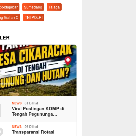
mpoldajabar
Sumedang
Talaga
g Galian C
TNI POLRI
LER
1
61 Dilihat
NEWS
Viral Postingan KDMP di
Tengah Pegununga…
2
56 Dilihat
NEWS
Transparansi Rotasi