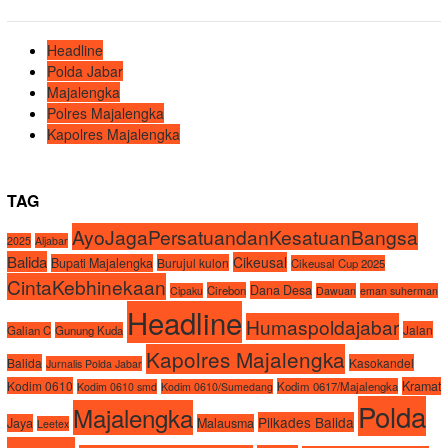
Headline
Polda Jabar
Majalengka
Polres Majalengka
Kapolres Majalengka
TAG
AyoJagaPersatuandanKesatuanBangsa
2025
Aljabar
Balida
Cikeusal
Bupati Majalengka
Burujul kulon
Cikeusal Cup 2025
CintaKebhinekaan
Dana Desa
Cirebon
Cipaku
Dawuan
eman suherman
Headline
Humaspoldajabar
Jalan
Galian C
Gunung Kuda
Kapolres Majalengka
Balida
Kasokandel
Jurnalis Polda Jabar
Kodim 0610
Kramat
Kodim 0617/Majalengka
Kodim 0610 smd
Kodim 0610/Sumedang
Polda
Majalengka
Pilkades Balida
Jaya
Malausma
Leetex