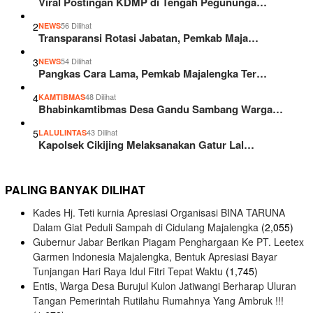
Viral Postingan KDMP di Tengah Pegununga…
2
56 Dilihat
NEWS
Transparansi Rotasi Jabatan, Pemkab Maja…
3
54 Dilihat
NEWS
Pangkas Cara Lama, Pemkab Majalengka Ter…
4
48 Dilihat
KAMTIBMAS
Bhabinkamtibmas Desa Gandu Sambang Warga…
5
43 Dilihat
LALULINTAS
Kapolsek Cikijing Melaksanakan Gatur Lal…
PALING BANYAK DILIHAT
Kades Hj. Teti kurnia Apresiasi Organisasi BINA TARUNA
Dalam Giat Peduli Sampah di Cidulang Majalengka
(2,055)
Gubernur Jabar Berikan Piagam Penghargaan Ke PT. Leetex
Garmen Indonesia Majalengka, Bentuk Apresiasi Bayar
Tunjangan Hari Raya Idul Fitri Tepat Waktu
(1,745)
Entis, Warga Desa Burujul Kulon Jatiwangi Berharap Uluran
Tangan Pemerintah Rutilahu Rumahnya Yang Ambruk !!!