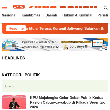
Loncat
Menu
ke
Mobile
konten
Nasional
Kamtibmas
Daerah
Hukum & Kriminal
Peristi
marau Mulai Terasa, Koramil Jatiwangi Salurkan Bantuan Air B
Headline
HEADLINES
KATEGORI:
POLITIK
Energi
KPU Majalengka Gelar Debat Publik Kedua
Paslon Cabup-cawabup di Pilkada Serentak
2024