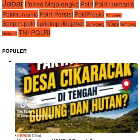
Jabar
Polres Majalengka
Polri
Polri Humanis
Polri Persisi
PolriHumanis
PolriPresisi
PT. Leetex
Spripim.polri
spripimpoldajabar
Talaga
Sumedang
Tambang
TNI POLRI
Galian C
POPULER
1
56 Dilihat
NEWS