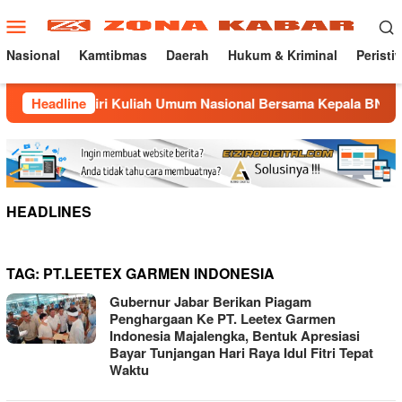
Loncat
Menu
ke
Mobile
konten
Nasional
Kamtibmas
Daerah
Hukum & Kriminal
Peristi
gka Hadiri Kuliah Umum Nasional Bersama Kepala BNN RI di U
Headline
HEADLINES
TAG:
PT.LEETEX GARMEN INDONESIA
Gubernur Jabar Berikan Piagam
Penghargaan Ke PT. Leetex Garmen
Indonesia Majalengka, Bentuk Apresiasi
Bayar Tunjangan Hari Raya Idul Fitri Tepat
Waktu