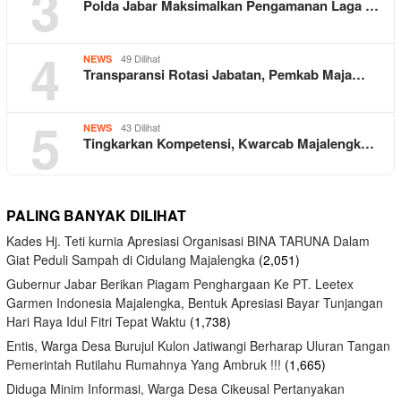
3
Polda Jabar Maksimalkan Pengamanan Laga …
4
49 Dilihat
NEWS
Transparansi Rotasi Jabatan, Pemkab Maja…
5
43 Dilihat
NEWS
Tingkarkan Kompetensi, Kwarcab Majalengk…
PALING BANYAK DILIHAT
Kades Hj. Teti kurnia Apresiasi Organisasi BINA TARUNA Dalam
Giat Peduli Sampah di Cidulang Majalengka
(2,051)
Gubernur Jabar Berikan Piagam Penghargaan Ke PT. Leetex
Garmen Indonesia Majalengka, Bentuk Apresiasi Bayar Tunjangan
Hari Raya Idul Fitri Tepat Waktu
(1,738)
Entis, Warga Desa Burujul Kulon Jatiwangi Berharap Uluran Tangan
Pemerintah Rutilahu Rumahnya Yang Ambruk !!!
(1,665)
Diduga Minim Informasi, Warga Desa Cikeusal Pertanyakan