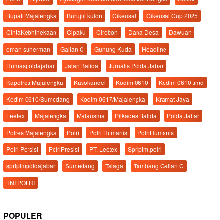
Bupati Majalengka
Burujul kulon
Cikeusal
Cikeusal Cup 2025
CintaKebhinekaan
Cipaku
Cirebon
Dana Desa
Dawuan
eman suherman
Galian C
Gunung Kuda
Headline
Humaspoldajabar
Jalan Balida
Jurnalis Polda Jabar
Kapolres Majalengka
Kasokandel
Kodim 0610
Kodim 0610 smd
Kodim 0610/Sumedang
Kodim 0617/Majalengka
Kramat Jaya
Leetex
Majalengka
Malausma
Pilkades Balida
Polda Jabar
Polres Majalengka
Polri
Polri Humanis
PolriHumanis
Polri Persisi
PolriPresisi
PT. Leetex
Spripim.polri
spripimpoldajabar
Sumedang
Talaga
Tambang Galian C
TNI POLRI
POPULER