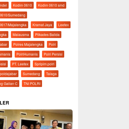
ndel
Kodim 0610
Kodim 0610 smd
 0610/Sumedang
0617/Majalengka
Kramat Jaya
Leetex
ngka
Malausma
Pilkades Balida
Jabar
Polres Majalengka
Polri
Humanis
PolriHumanis
Polri Persisi
esisi
PT. Leetex
Spripim.polri
mpoldajabar
Sumedang
Talaga
g Galian C
TNI POLRI
LER