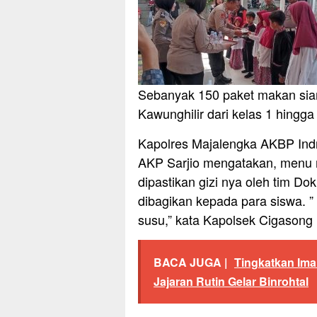
Sebanyak 150 paket makan sian
Kawunghilir dari kelas 1 hingg
Kapolres Majalengka AKBP Indr
AKP Sarjio mengatakan, menu ma
dipastikan gizi nya oleh tim D
dibagikan kepada para siswa. 
susu,” kata Kapolsek Cigasong
BACA JUGA |
Tingkatkan Ima
Jajaran Rutin Gelar Binrohtal