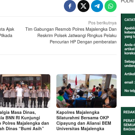
POLRI
Pos berikutnya
ta Ajak
Tim Gabungan Resmob Polres Majalengka Dan
ilkada
Reskrim Polsek Jatiwangi Ringkus Pelaku
Pencurian HP Dengan pemberatan
algia Masa Dinas,
Kapolres Majalengka
la BNN RI Kunjungi
Silaturahmi Bersama OKP
 Polres Majalengka dan
Cipayung dan Aliansi BEM
h Dinas “Bumi Asih”
Universitas Majalengka