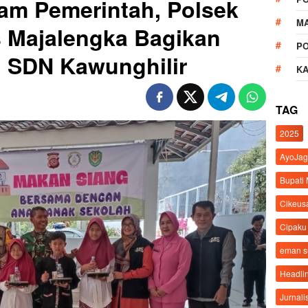
am Pemerintah, Polsek
M
s Majalengka Bagikan
P
i SDN Kawunghilir
K
TAG
2025
AyoJag
Bupati
Cikeus
Cipaku
eman 
Headli
Jurnali