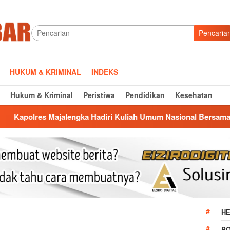
Pencaria
HUKUM & KRIMINAL
INDEKS
Hukum & Kriminal
Peristiwa
Pendidikan
Kesehatan
ngka Hadiri Kuliah Umum Nasional Bersama Kepala BNN RI di 
HE
P