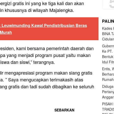
gizi gratis ini yang ke tiga kali dan akan
ain khususnya di wilayah Majalengka.
PALI
k Leuwimunding Kawal Pendistribusian Beras
Kades H
 Murah
BINA T
Cidula
Gubern
esiden, kami bersama pemerintah daerah dan
Ke PT.
pa yang menjadi program pusat yaitu makan
Bentuk
siswa dan siswi,” terangnya.
Idul Fi
Entis, 
r mengapresiasi program makan siang gratis
Berhar
ya. ” Saya mengucapkan terimakasih atas
Rumahn
g gratis dan tadi sudah dibagikan ke seluruh
Diduga
Pertan
Anggar
PISAH
TRADI
SEBARKAN