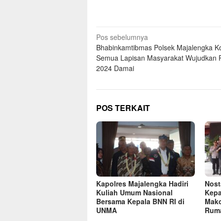
Navigasi
Pos sebelumnya
Bhabinkamtibmas Polsek Majalengka Ko
pos
Semua Lapisan Masyarakat Wujudkan P
2024 Damai
POS TERKAIT
Kapolres Majalengka Hadiri
Nost
Kuliah Umum Nasional
Kepa
Bersama Kepala BNN RI di
Mako
UNMA
Ruma