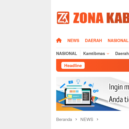
Loncat
ke
konten
HOME
NEWS
DAERAH
NASIONAL
NASIONAL
Kamtibmas
Daerah
Headline
Kapolres Majale
Beranda
NEWS