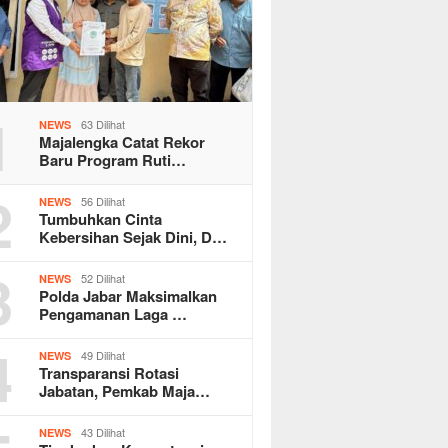
1
63 Dilihat
NEWS
Majalengka Catat Rekor
Baru Program Ruti…
2
56 Dilihat
NEWS
Tumbuhkan Cinta
Kebersihan Sejak Dini, D…
3
52 Dilihat
NEWS
Polda Jabar Maksimalkan
Pengamanan Laga …
4
49 Dilihat
NEWS
Transparansi Rotasi
Jabatan, Pemkab Maja…
43 Dilihat
NEWS