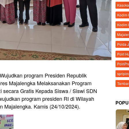
Kasoka
Kodim
Kodim 
Majale
Polda 
Polri 
PolriPr
spripi
 Wujudkan program Presiden Republik
olres Majalengka Melaksanakan Program
Tamban
 secara Gratis Kepada Siswa / Siswi SDN
ujudkan program presiden RI di Wilayah
POPU
 Majalengka. Kamis (24/10/2024).