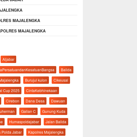
AJALENGKA
OLRES MAJALENGKA
APOLRES MAJALENGKA
Aljabar
aPersatuandanKesatuanBangsa
Balida
 Majalengka
Burujul kulon
Cikeusal
al Cup 2025
CintaKebhinekaan
Cirebon
Dana Desa
Dawuan
suherman
Galian C
Gunung Kuda
ne
Humaspoldajabar
Jalan Balida
s Polda Jabar
Kapolres Majalengka