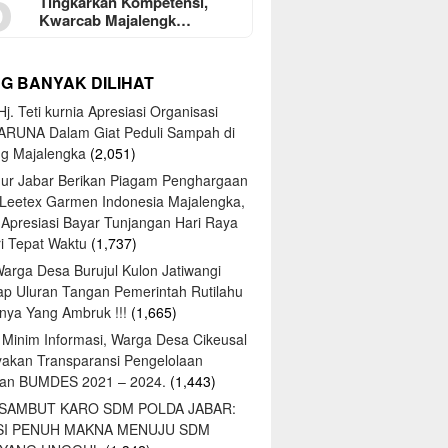
5
Tingkarkan Kompetensi,
Kwarcab Majalengk…
NG BANYAK DILIHAT
j. Teti kurnia Apresiasi Organisasi
ARUNA Dalam Giat Peduli Sampah di
ng Majalengka
(2,051)
ur Jabar Berikan Piagam Penghargaan
 Leetex Garmen Indonesia Majalengka,
 Apresiasi Bayar Tunjangan Hari Raya
tri Tepat Waktu
(1,737)
Warga Desa Burujul Kulon Jatiwangi
ap Uluran Tangan Pemerintah Rutilahu
ya Yang Ambruk !!!
(1,665)
 Minim Informasi, Warga Desa Cikeusal
yakan Transparansi Pengelolaan
an BUMDES 2021 – 2024.
(1,443)
 SAMBUT KARO SDM POLDA JABAR:
SI PENUH MAKNA MENUJU SDM