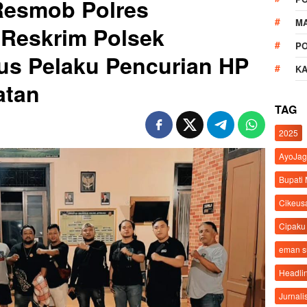
Resmob Polres
M
 Reskrim Polsek
P
us Pelaku Pencurian HP
K
atan
TAG
2025
AyoJag
Bupati
Cikeus
Cipaku
eman 
Headli
Jurnali