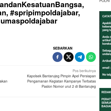
POLRI
uandanKesatuanBangsa,
n, #spripimpoldajabar,
#Humaspoldajabar
SEBARKAN
Pos berikutnya
Kapolsek Bantarujeg Pimpin Apel Persiapan
Makan
Pengamanan Kegiatan Kampanye Terbatas
Paslon Nomor urut 2 di Bantarujeg