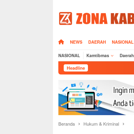
Loncat
ke
konten
HOME
NEWS
DAERAH
NASIONAL
NASIONAL
Kamtibmas
Daerah
Headline
Beranda
Hukum & Kriminal