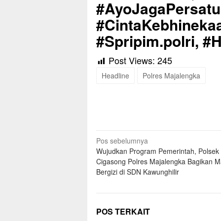
#AyoJagaPersat
#CintaKebhinekaa
#Spripim.polri, 
Post Views:
245
Headline
Polres Majalengka
Navigasi
Pos sebelumnya
Wujudkan Program Pemerintah, Polsek
pos
Cigasong Polres Majalengka Bagikan 
Bergizi di SDN Kawunghilir
POS TERKAIT