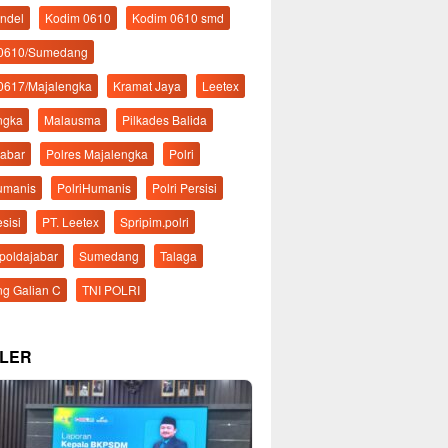
ndel
Kodim 0610
Kodim 0610 smd
 0610/Sumedang
0617/Majalengka
Kramat Jaya
Leetex
ngka
Malausma
Pilkades Balida
Jabar
Polres Majalengka
Polri
Humanis
PolriHumanis
Polri Persisi
esisi
PT. Leetex
Spripim.polri
mpoldajabar
Sumedang
Talaga
g Galian C
TNI POLRI
LER