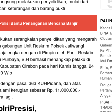
langsung melakukan penyelidikan, mulai dari
ri keterangan dan barang bukti
PALI
Polisi Bantu Penanganan Bencana Banjir
Kades H
BINA T
lakukan serangkaian penyelidikan yang mengarah
Cidula
 gabungan Unit Reskrim Polsek Jatiwangi
Gubern
Ke PT.
jalengka dengan di Pimpin oleh Panit Reskrim
Bentuk
i Purbaya, S.H berhasil menangkap pelaku di
Idul Fi
abupaten Cirebon pada hari Kamis tanggal 24
Entis, 
00 Wib
Berhar
Rumahn
t dengan pasal 363 KUHPidana, dan atas
Diduga
alami kerugian sebesar Rp. 11.000.000,-
Pertan
Anggar
a lagi.
PISAH
lriPresisi,
TRADI