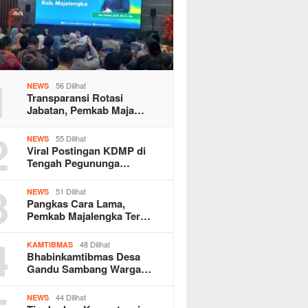
1
56 Dilihat
NEWS
Transparansi Rotasi
Jabatan, Pemkab Maja…
2
55 Dilihat
NEWS
Viral Postingan KDMP di
Tengah Pegununga…
3
51 Dilihat
NEWS
Pangkas Cara Lama,
Pemkab Majalengka Ter…
4
48 Dilihat
KAMTIBMAS
Bhabinkamtibmas Desa
Gandu Sambang Warga…
44 Dilihat
NEWS