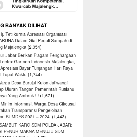
5
Tingkarkan Kompetensi,
Kwarcab Majalengk…
NG BANYAK DILIHAT
j. Teti kurnia Apresiasi Organisasi
ARUNA Dalam Giat Peduli Sampah di
ng Majalengka
(2,054)
ur Jabar Berikan Piagam Penghargaan
 Leetex Garmen Indonesia Majalengka,
 Apresiasi Bayar Tunjangan Hari Raya
tri Tepat Waktu
(1,744)
Warga Desa Burujul Kulon Jatiwangi
ap Uluran Tangan Pemerintah Rutilahu
ya Yang Ambruk !!!
(1,671)
 Minim Informasi, Warga Desa Cikeusal
yakan Transparansi Pengelolaan
an BUMDES 2021 – 2024.
(1,443)
 SAMBUT KARO SDM POLDA JABAR:
SI PENUH MAKNA MENUJU SDM