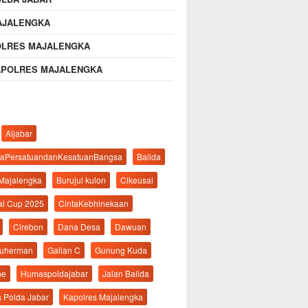
AJALENGKA
OLRES MAJALENGKA
APOLRES MAJALENGKA
Aljabar
aPersatuandanKesatuanBangsa
Balida
 Majalengka
Burujul kulon
Cikeusal
al Cup 2025
CintaKebhinekaan
Cirebon
Dana Desa
Dawuan
suherman
Galian C
Gunung Kuda
ne
Humaspoldajabar
Jalan Balida
s Polda Jabar
Kapolres Majalengka