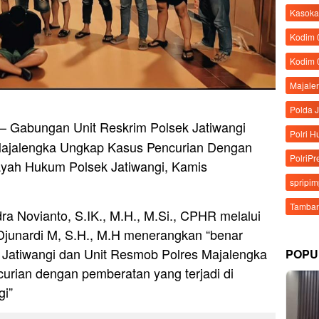
Kasoka
Kodim
Kodim 
Majale
Polda 
– Gabungan Unit Reskrim Polsek Jatiwangi
Polri 
Majalengka Ungkap Kasus Pencurian Dengan
PolriPr
layah Hukum Polsek Jatiwangi, Kamis
spripi
Tamban
a Novianto, S.IK., M.H., M.Si., CPHR melalui
Djunardi M, S.H., M.H menerangkan “benar
Jatiwangi dan Unit Resmob Polres Majalengka
POPU
urian dengan pemberatan yang terjadi di
gi”