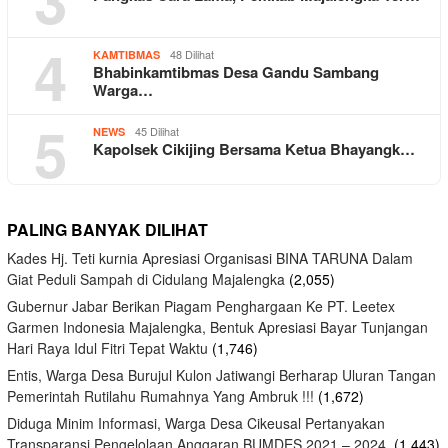
4
48 Dilihat
KAMTIBMAS
Bhabinkamtibmas Desa Gandu Sambang
Warga…
5
45 Dilihat
NEWS
Kapolsek Cikijing Bersama Ketua Bhayangk…
PALING BANYAK DILIHAT
Kades Hj. Teti kurnia Apresiasi Organisasi BINA TARUNA Dalam
Giat Peduli Sampah di Cidulang Majalengka
(2,055)
Gubernur Jabar Berikan Piagam Penghargaan Ke PT. Leetex
Garmen Indonesia Majalengka, Bentuk Apresiasi Bayar Tunjangan
Hari Raya Idul Fitri Tepat Waktu
(1,746)
Entis, Warga Desa Burujul Kulon Jatiwangi Berharap Uluran Tangan
Pemerintah Rutilahu Rumahnya Yang Ambruk !!!
(1,672)
Diduga Minim Informasi, Warga Desa Cikeusal Pertanyakan
Transparansi Pengelolaan Anggaran BUMDES 2021 – 2024.
(1,443)