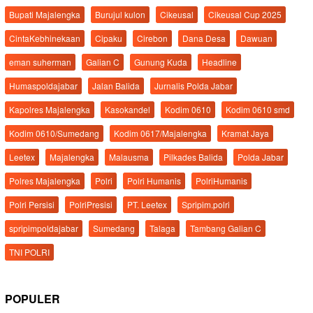
Bupati Majalengka
Burujul kulon
Cikeusal
Cikeusal Cup 2025
CintaKebhinekaan
Cipaku
Cirebon
Dana Desa
Dawuan
eman suherman
Galian C
Gunung Kuda
Headline
Humaspoldajabar
Jalan Balida
Jurnalis Polda Jabar
Kapolres Majalengka
Kasokandel
Kodim 0610
Kodim 0610 smd
Kodim 0610/Sumedang
Kodim 0617/Majalengka
Kramat Jaya
Leetex
Majalengka
Malausma
Pilkades Balida
Polda Jabar
Polres Majalengka
Polri
Polri Humanis
PolriHumanis
Polri Persisi
PolriPresisi
PT. Leetex
Spripim.polri
spripimpoldajabar
Sumedang
Talaga
Tambang Galian C
TNI POLRI
POPULER