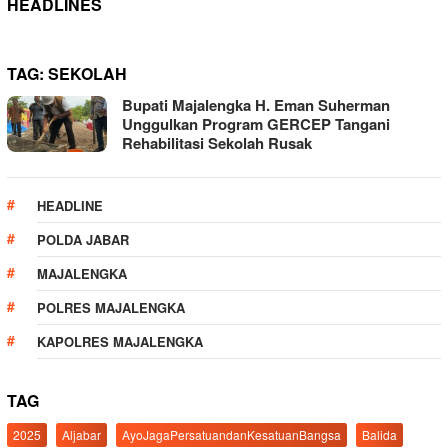
HEADLINES
TAG:
SEKOLAH
Bupati Majalengka H. Eman Suherman
Unggulkan Program GERCEP Tangani
Rehabilitasi Sekolah Rusak
HEADLINE
POLDA JABAR
MAJALENGKA
POLRES MAJALENGKA
KAPOLRES MAJALENGKA
TAG
2025
Aljabar
AyoJagaPersatuandanKesatuanBangsa
Balida