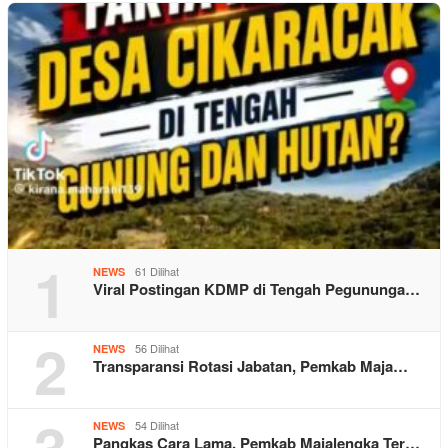
1
61 Dilihat
NEWS
Viral Postingan KDMP di Tengah Pegununga…
2
56 Dilihat
NEWS
Transparansi Rotasi Jabatan, Pemkab Maja…
3
54 Dilihat
NEWS
Pangkas Cara Lama, Pemkab Majalengka Ter…