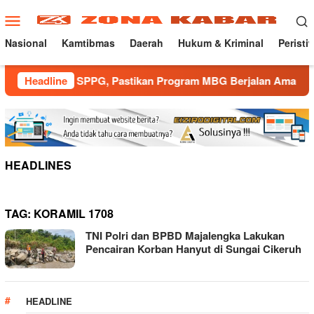
Loncat
Menu
ke
Mobile
konten
Nasional
Kamtibmas
Daerah
Hukum & Kriminal
Peristi
Patroli SPPG, Pastikan Program MBG Berjalan Aman dan Lancar
Headline
HEADLINES
TAG:
KORAMIL 1708
TNI Polri dan BPBD Majalengka Lakukan
Pencairan Korban Hanyut di Sungai Cikeruh
HEADLINE