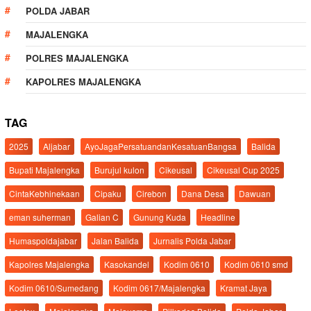
POLDA JABAR
MAJALENGKA
POLRES MAJALENGKA
KAPOLRES MAJALENGKA
TAG
2025
Aljabar
AyoJagaPersatuandanKesatuanBangsa
Balida
Bupati Majalengka
Burujul kulon
Cikeusal
Cikeusal Cup 2025
CintaKebhinekaan
Cipaku
Cirebon
Dana Desa
Dawuan
eman suherman
Galian C
Gunung Kuda
Headline
Humaspoldajabar
Jalan Balida
Jurnalis Polda Jabar
Kapolres Majalengka
Kasokandel
Kodim 0610
Kodim 0610 smd
Kodim 0610/Sumedang
Kodim 0617/Majalengka
Kramat Jaya