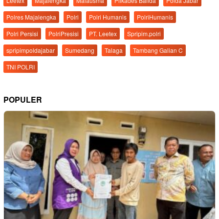
Leetex
Majalengka
Malausma
Pilkades Balida
Polda Jabar
Polres Majalengka
Polri
Polri Humanis
PolriHumanis
Polri Persisi
PolriPresisi
PT. Leetex
Spripim.polri
spripimpoldajabar
Sumedang
Talaga
Tambang Galian C
TNI POLRI
POPULER