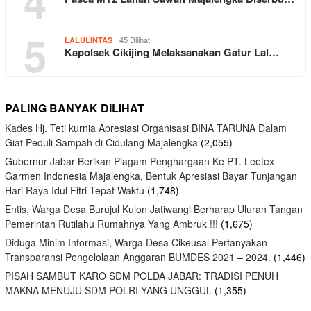
4
5
45 Dilihat
LALULINTAS
Kapolsek Cikijing Melaksanakan Gatur Lal…
PALING BANYAK DILIHAT
Kades Hj. Teti kurnia Apresiasi Organisasi BINA TARUNA Dalam
Giat Peduli Sampah di Cidulang Majalengka
(2,055)
Gubernur Jabar Berikan Piagam Penghargaan Ke PT. Leetex
Garmen Indonesia Majalengka, Bentuk Apresiasi Bayar Tunjangan
Hari Raya Idul Fitri Tepat Waktu
(1,748)
Entis, Warga Desa Burujul Kulon Jatiwangi Berharap Uluran Tangan
Pemerintah Rutilahu Rumahnya Yang Ambruk !!!
(1,675)
Diduga Minim Informasi, Warga Desa Cikeusal Pertanyakan
Transparansi Pengelolaan Anggaran BUMDES 2021 – 2024.
(1,446)
PISAH SAMBUT KARO SDM POLDA JABAR: TRADISI PENUH
MAKNA MENUJU SDM POLRI YANG UNGGUL
(1,355)