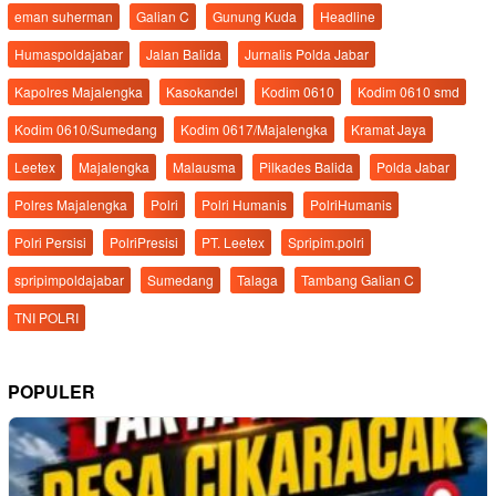
eman suherman
Galian C
Gunung Kuda
Headline
Humaspoldajabar
Jalan Balida
Jurnalis Polda Jabar
Kapolres Majalengka
Kasokandel
Kodim 0610
Kodim 0610 smd
Kodim 0610/Sumedang
Kodim 0617/Majalengka
Kramat Jaya
Leetex
Majalengka
Malausma
Pilkades Balida
Polda Jabar
Polres Majalengka
Polri
Polri Humanis
PolriHumanis
Polri Persisi
PolriPresisi
PT. Leetex
Spripim.polri
spripimpoldajabar
Sumedang
Talaga
Tambang Galian C
TNI POLRI
POPULER