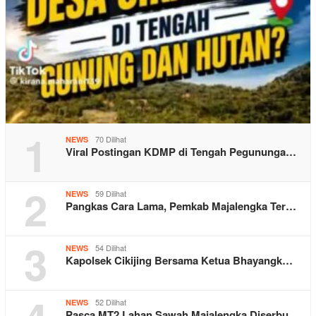
1
70 Dilihat
NEWS
Viral Postingan KDMP di Tengah Pegununga…
2
59 Dilihat
NEWS
Pangkas Cara Lama, Pemkab Majalengka Ter…
3
54 Dilihat
NEWS
Kapolsek Cikijing Bersama Ketua Bhayangk…
52 Dilihat
NEWS
Pasca MT2 Lahan Sawah Majalengka Diserbu…