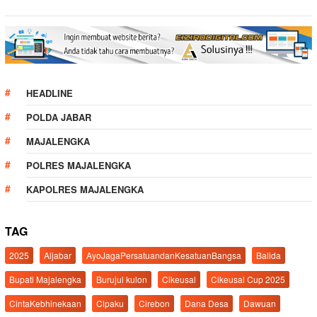
HEADLINE
POLDA JABAR
MAJALENGKA
POLRES MAJALENGKA
KAPOLRES MAJALENGKA
TAG
2025
Aljabar
AyoJagaPersatuandanKesatuanBangsa
Balida
Bupati Majalengka
Burujul kulon
Cikeusal
Cikeusal Cup 2025
CintaKebhinekaan
Cipaku
Cirebon
Dana Desa
Dawuan