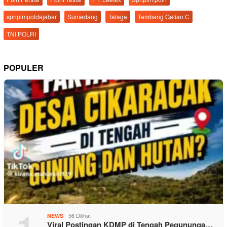
spripimpoldajabar
Sumedang
Talaga
Tambang Galian C
TNI POLRI
POPULER
1
56 Dilihat
NEWS
Viral Postingan KDMP di Tengah Pegununga…