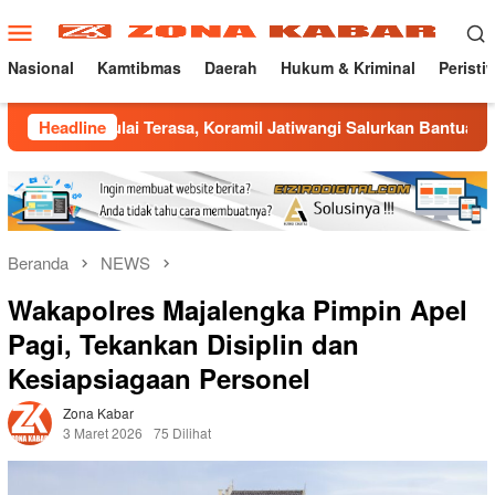
Loncat
Menu
ke
Mobile
konten
Nasional
Kamtibmas
Daerah
Hukum & Kriminal
Peristi
Mulai Terasa, Koramil Jatiwangi Salurkan Bantuan Air Bersih 
Headline
Beranda
NEWS
Wakapolres Majalengka Pimpin Apel
Pagi, Tekankan Disiplin dan
Kesiapsiagaan Personel
Zona Kabar
3 Maret 2026
75 Dilihat