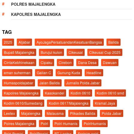
POLRES MAJALENGKA
KAPOLRES MAJALENGKA
TAG
2025
Aljabar
AyoJagaPersatuandanKesatuanBangsa
Balida
Bupati Majalengka
Burujul kulon
Cikeusal
Cikeusal Cup 2025
CintaKebhinekaan
Cipaku
Cirebon
Dana Desa
Dawuan
eman suherman
Galian C
Gunung Kuda
Headline
Humaspoldajabar
Jalan Balida
Jurnalis Polda Jabar
Kapolres Majalengka
Kasokandel
Kodim 0610
Kodim 0610 smd
Kodim 0610/Sumedang
Kodim 0617/Majalengka
Kramat Jaya
Leetex
Majalengka
Malausma
Pilkades Balida
Polda Jabar
Polres Majalengka
Polri
Polri Humanis
PolriHumanis
Polri Persisi
PolriPresisi
PT. Leetex
Spripim.polri