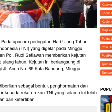
Kasoka
Kodim
Kodim 
Majale
Polda 
– Pada upacara peringatan Hari Ulang Tahun
Indonesia (TNI) yang digelar pada Minggu
Polri 
rjen Pol. Rudi Setiawan memberikan kejutan
PolriPr
ulang tahun. Kejutan ini berlangsung di
spripi
i Jl. Aceh No. 69 Kota Bandung, Minggu
Tamban
diberikan sebagai bentuk penghormatan dan
POPU
bar kepada rekan-rekan TNI yang selama ini telah
n dan ketertiban.