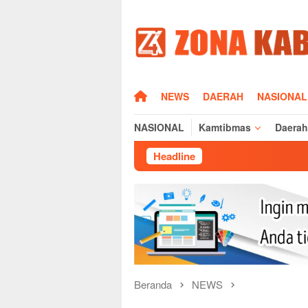
Loncat
ke
konten
HOME
NEWS
DAERAH
NASIONAL
NASIONAL
Kamtibmas
Daerah
Headline
Sisi Human
Beranda
NEWS