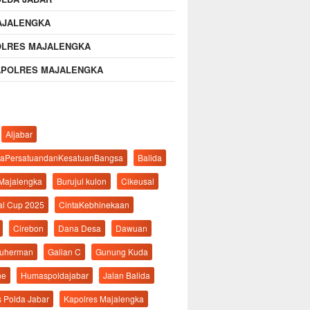
AJALENGKA
OLRES MAJALENGKA
APOLRES MAJALENGKA
Aljabar
aPersatuandanKesatuanBangsa
Balida
 Majalengka
Burujul kulon
Cikeusal
al Cup 2025
CintaKebhinekaan
Cirebon
Dana Desa
Dawuan
suherman
Galian C
Gunung Kuda
ne
Humaspoldajabar
Jalan Balida
s Polda Jabar
Kapolres Majalengka