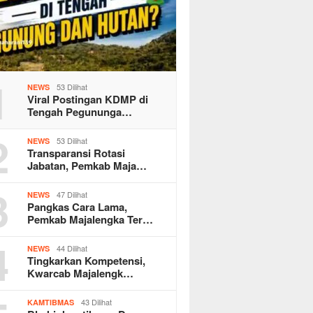
1
53 Dilihat
NEWS
Viral Postingan KDMP di
Tengah Pegununga…
2
53 Dilihat
NEWS
Transparansi Rotasi
Jabatan, Pemkab Maja…
3
47 Dilihat
NEWS
Pangkas Cara Lama,
Pemkab Majalengka Ter…
4
44 Dilihat
NEWS
Tingkarkan Kompetensi,
Kwarcab Majalengk…
43 Dilihat
KAMTIBMAS