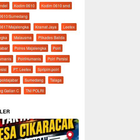
ndel
Kodim 0610
Kodim 0610 smd
 0610/Sumedang
0617/Majalengka
Kramat Jaya
Leetex
ngka
Malausma
Pilkades Balida
Jabar
Polres Majalengka
Polri
Humanis
PolriHumanis
Polri Persisi
esisi
PT. Leetex
Spripim.polri
mpoldajabar
Sumedang
Talaga
g Galian C
TNI POLRI
LER