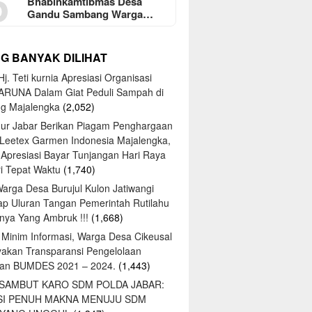
5
Bhabinkamtibmas Desa
Gandu Sambang Warga…
NG BANYAK DILIHAT
j. Teti kurnia Apresiasi Organisasi
ARUNA Dalam Giat Peduli Sampah di
ng Majalengka
(2,052)
ur Jabar Berikan Piagam Penghargaan
 Leetex Garmen Indonesia Majalengka,
 Apresiasi Bayar Tunjangan Hari Raya
tri Tepat Waktu
(1,740)
Warga Desa Burujul Kulon Jatiwangi
ap Uluran Tangan Pemerintah Rutilahu
ya Yang Ambruk !!!
(1,668)
 Minim Informasi, Warga Desa Cikeusal
yakan Transparansi Pengelolaan
an BUMDES 2021 – 2024.
(1,443)
 SAMBUT KARO SDM POLDA JABAR:
SI PENUH MAKNA MENUJU SDM