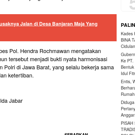
usaknya Jalan di Desa Banjaran Maja Yang
PALI
Kades H
BINA T
Cidula
bes Pol. Hendra Rochmawan mengatakan
Gubern
un tersebut menjadi bukti nyata harmonisasi
Ke PT.
Polri di Jawa Barat, yang selalu bekerja sama
Bentuk
Idul Fi
n ketertiban.
Entis, 
Berhar
Rumahn
lda Jabar
Diduga
Pertan
Anggar
PISAH
TRADI
SEBARKAN