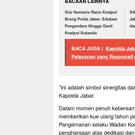
BACAAN LAINNYA
Sisi Humanis Razia Knalpot
Si
Brong Polda Jabar: Edukasi
Ja
Pengendara Hingga Ganti
da
Knalpot Sukarela
BACA JUGA |
Kapolda Jab
Pelayanan yang Responsif 
“Ini adalah simbol sinergitas d
Kapolda Jabar.
Dalam momen penuh kebersamaa
memberikan kue ulang tahun p
Pangemanan selaku Wadan Kodik
penghargaan atas dedikasi dan k