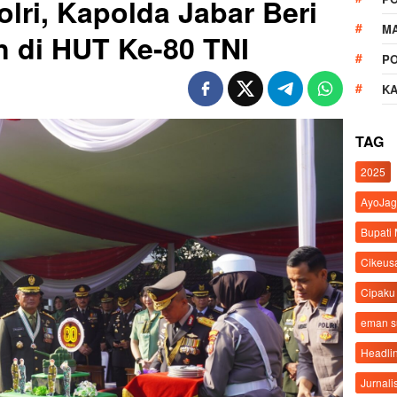
olri, Kapolda Jabar Beri
M
 di HUT Ke-80 TNI
P
K
TAG
2025
AyoJag
Bupati
Cikeus
Cipaku
eman 
Headli
Jurnali