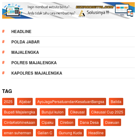
HEADLINE
POLDA JABAR
MAJALENGKA
POLRES MAJALENGKA
KAPOLRES MAJALENGKA
TAG
2025
Aljabar
AyoJagaPersatuandanKesatuanBangsa
Balida
Bupati Majalengka
Burujul kulon
Cikeusal
Cikeusal Cup 2025
CintaKebhinekaan
Cipaku
Cirebon
Dana Desa
Dawuan
eman suherman
Galian C
Gunung Kuda
Headline