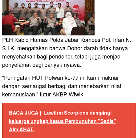
PLH Kabid Humas Polda Jabar Kombes Pol. Irfan N.
S.I.K. mengatakan bahwa Donor darah tidak hanya
menyehatkan bagi pendonor, tetapi juga menjadi
penyelamat bagi banyak nyawa.
“Peringatan HUT Polwan ke-77 ini kami maknai
dengan semangat berbagi dan menebarkan nilai
kemanusiaan,” tutur AKBP Wiwik
BACA JUGA |
Lawfirm Scorpions dampingi
keluarga ungkap kasus Pembunuhan "Sadis"
Alm.AHAT.