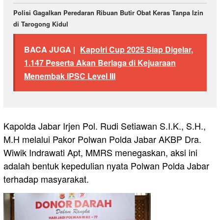
Polisi Gagalkan Peredaran Ribuan Butir Obat Keras Tanpa Izin
di Tarogong Kidul
BACA JUGA |
Kapolri Cup 2025 Siap Digelar,
1.147 Peserta Akan Berlaga di Kejuaraan
Menembak IPSC Level III
Kapolda Jabar Irjen Pol. Rudi Setiawan S.I.K., S.H.,
M.H melalui Pakor Polwan Polda Jabar AKBP Dra.
Wiwik Indrawati Apt, MMRS menegaskan, aksi ini
adalah bentuk kepedulian nyata Polwan Polda Jabar
terhadap masyarakat.