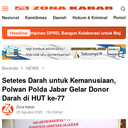
Loncat
Menu
ke
Mobile
konten
Nasional
Kamtibmas
Daerah
Hukum & Kriminal
Peristi
impinan DPRD, Bangun Kolaborasi untuk Majalengka Kondusif
Headline
Beranda
NEWS
Setetes Darah untuk Kemanusiaan,
Polwan Polda Jabar Gelar Donor
Darah di HUT ke-77
Zona Kabar
25 Agustus 2025
154 Dilihat