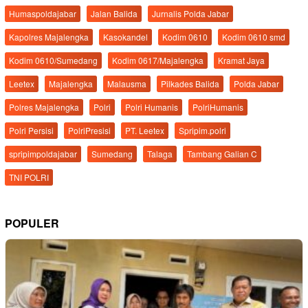
Humaspoldajabar
Jalan Balida
Jurnalis Polda Jabar
Kapolres Majalengka
Kasokandel
Kodim 0610
Kodim 0610 smd
Kodim 0610/Sumedang
Kodim 0617/Majalengka
Kramat Jaya
Leetex
Majalengka
Malausma
Pilkades Balida
Polda Jabar
Polres Majalengka
Polri
Polri Humanis
PolriHumanis
Polri Persisi
PolriPresisi
PT. Leetex
Spripim.polri
spripimpoldajabar
Sumedang
Talaga
Tambang Galian C
TNI POLRI
POPULER