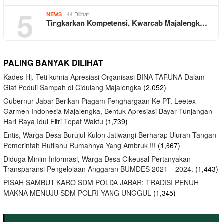
5
44 Dilihat
NEWS
Tingkarkan Kompetensi, Kwarcab Majalengk…
PALING BANYAK DILIHAT
Kades Hj. Teti kurnia Apresiasi Organisasi BINA TARUNA Dalam
Giat Peduli Sampah di Cidulang Majalengka
(2,052)
Gubernur Jabar Berikan Piagam Penghargaan Ke PT. Leetex
Garmen Indonesia Majalengka, Bentuk Apresiasi Bayar Tunjangan
Hari Raya Idul Fitri Tepat Waktu
(1,739)
Entis, Warga Desa Burujul Kulon Jatiwangi Berharap Uluran Tangan
Pemerintah Rutilahu Rumahnya Yang Ambruk !!!
(1,667)
Diduga Minim Informasi, Warga Desa Cikeusal Pertanyakan
Transparansi Pengelolaan Anggaran BUMDES 2021 – 2024.
(1,443)
PISAH SAMBUT KARO SDM POLDA JABAR: TRADISI PENUH
MAKNA MENUJU SDM POLRI YANG UNGGUL
(1,345)