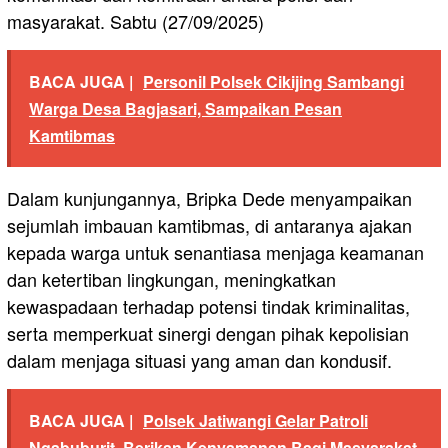
masyarakat. Sabtu (27/09/2025)
BACA JUGA |
Personil Polsek Cikijing Sambangi
Warga Desa Bagjasari, Sampaikan Pesan
Kamtibmas
Dalam kunjungannya, Bripka Dede menyampaikan
sejumlah imbauan kamtibmas, di antaranya ajakan
kepada warga untuk senantiasa menjaga keamanan
dan ketertiban lingkungan, meningkatkan
kewaspadaan terhadap potensi tindak kriminalitas,
serta memperkuat sinergi dengan pihak kepolisian
dalam menjaga situasi yang aman dan kondusif.
BACA JUGA |
Polsek Jatiwangi Gelar Patroli
Ngabuburit, Berikan Kenyamanan Bagi Masyarakat