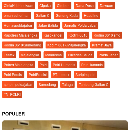
CintaKebhinekaan
Cipaku
Cirebon
Dana Desa
Dawuan
eman suherman
Galian C
Gunung Kuda
Headline
Humaspoldajabar
Jalan Balida
Jurnalis Polda Jabar
Kapolres Majalengka
Kasokandel
Kodim 0610
Kodim 0610 smd
Kodim 0610/Sumedang
Kodim 0617/Majalengka
Kramat Jaya
Leetex
Majalengka
Malausma
Pilkades Balida
Polda Jabar
Polres Majalengka
Polri
Polri Humanis
PolriHumanis
Polri Persisi
PolriPresisi
PT. Leetex
Spripim.polri
spripimpoldajabar
Sumedang
Talaga
Tambang Galian C
TNI POLRI
POPULER