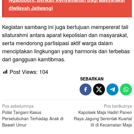
diwilayah Jatiwangi
Kegiatan sambang ini juga bertujuan mempererat tali
silaturahmi antara aparat kepolisian dan masyarakat,
serta mendorong partisipasi aktif warga dalam
menciptakan lingkungan yang harmonis dan terbebas
dari gangguan kamtibmas.
Post Views:
104
SEBARKAN
Navigasi
Pos sebelumnya
Pos berikutnya
Polisi Tangani Kasus
Kapolsek Maja Hadiri Panen
pos
Persetubuhan Terhadap Anak di
Raya Jagung Serentak Kuartal
Bawah Umur
III di Kecamatan Maja