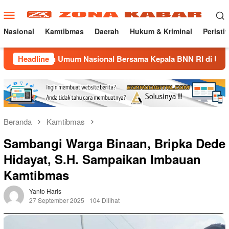
Loncat
Menu
ke
Mobile
konten
Nasional
Kamtibmas
Daerah
Hukum & Kriminal
Peristi
uliah Umum Nasional Bersama Kepala BNN RI di UNMA
Headline
N
Beranda
Kamtibmas
Sambangi Warga Binaan, Bripka Dede
Hidayat, S.H. Sampaikan Imbauan
Kamtibmas
Yanto Haris
27 September 2025
104 Dilihat