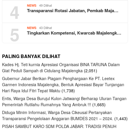
4
49 Dilihat
NEWS
Transparansi Rotasi Jabatan, Pemkab Maja…
5
43 Dilihat
NEWS
Tingkarkan Kompetensi, Kwarcab Majalengk…
PALING BANYAK DILIHAT
Kades Hj. Teti kurnia Apresiasi Organisasi BINA TARUNA Dalam
Giat Peduli Sampah di Cidulang Majalengka
(2,051)
Gubernur Jabar Berikan Piagam Penghargaan Ke PT. Leetex
Garmen Indonesia Majalengka, Bentuk Apresiasi Bayar Tunjangan
Hari Raya Idul Fitri Tepat Waktu
(1,738)
Entis, Warga Desa Burujul Kulon Jatiwangi Berharap Uluran Tangan
Pemerintah Rutilahu Rumahnya Yang Ambruk !!!
(1,665)
Diduga Minim Informasi, Warga Desa Cikeusal Pertanyakan
Transparansi Pengelolaan Anggaran BUMDES 2021 – 2024.
(1,443)
PISAH SAMBUT KARO SDM POLDA JABAR: TRADISI PENUH