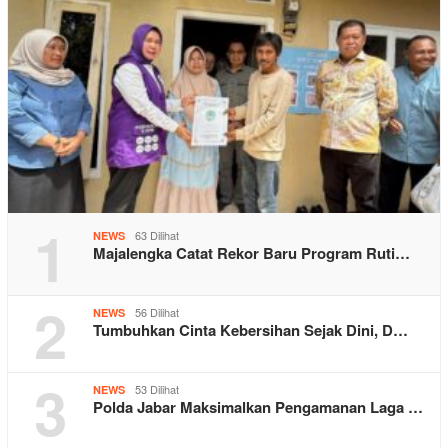
1
63 Dilihat
NEWS
Majalengka Catat Rekor Baru Program Ruti…
2
56 Dilihat
NEWS
Tumbuhkan Cinta Kebersihan Sejak Dini, D…
3
53 Dilihat
NEWS
Polda Jabar Maksimalkan Pengamanan Laga …