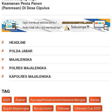
Keamanan Pesta Panen
(Pareresan) Di Desa Cipulus
HEADLINE
POLDA JABAR
MAJALENGKA
POLRES MAJALENGKA
KAPOLRES MAJALENGKA
TAG
2025
Aljabar
AyoJagaPersatuandanKesatuanBangsa
Balida
Bupati Majalengka
Burujul kulon
Cikeusal
Cikeusal Cup 2025