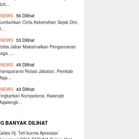
Ruti…
2
NEWS
56 Dilihat
Tumbuhkan Cinta Kebersihan Sejak Dini,
D…
3
NEWS
53 Dilihat
Polda Jabar Maksimalkan Pengamanan
Laga …
4
NEWS
49 Dilihat
Transparansi Rotasi Jabatan, Pemkab
Maja…
5
NEWS
43 Dilihat
Tingkarkan Kompetensi, Kwarcab
Majalengk…
NG BANYAK DILIHAT
ades Hj. Teti kurnia Apresiasi