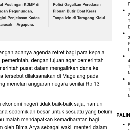
ral Postingan KDMP di
Polisi Gagalkan Peredaran
ngah Pegunungan,
Ribuan Butir Obat Keras
gini Penjelasan Kades
Tanpa Izin di Tarogong Kidul
karacak – Argapura.
 dengan adanya agenda retret bagi para kepala
h pemerintah, dengan tujuan agar pemerintah
erintah pusat dalam mengalirkan dana ke
ra tersebut dilaksanakan di Magelang pada
ang menelan anggaran negara senilai Rp 13
h ekonomi negeri tidak baik-baik saja, namun
ana sedemikian besar untuk sesuatu yang belum
PALI
atau malah mendapatkan kemadharatan bagi
K
aim oleh Bima Arya sebagai wakil menteri dalam