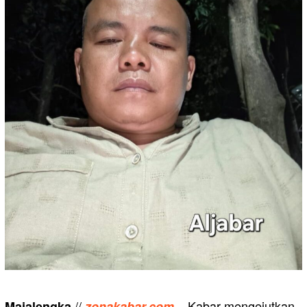
//
– Kabar mengejutkan
Majalengka
zonakabar.com