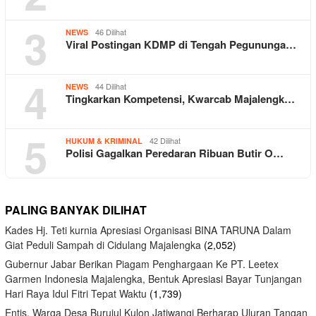
3
46 Dilihat
NEWS
Viral Postingan KDMP di Tengah Pegununga…
4
44 Dilihat
NEWS
Tingkarkan Kompetensi, Kwarcab Majalengk…
5
42 Dilihat
HUKUM & KRIMINAL
Polisi Gagalkan Peredaran Ribuan Butir O…
PALING BANYAK DILIHAT
Kades Hj. Teti kurnia Apresiasi Organisasi BINA TARUNA Dalam
Giat Peduli Sampah di Cidulang Majalengka
(2,052)
Gubernur Jabar Berikan Piagam Penghargaan Ke PT. Leetex
Garmen Indonesia Majalengka, Bentuk Apresiasi Bayar Tunjangan
Hari Raya Idul Fitri Tepat Waktu
(1,739)
Entis, Warga Desa Burujul Kulon Jatiwangi Berharap Uluran Tangan