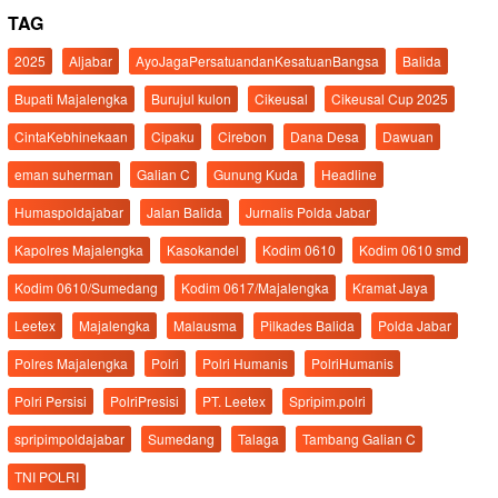
TAG
2025
Aljabar
AyoJagaPersatuandanKesatuanBangsa
Balida
Bupati Majalengka
Burujul kulon
Cikeusal
Cikeusal Cup 2025
CintaKebhinekaan
Cipaku
Cirebon
Dana Desa
Dawuan
eman suherman
Galian C
Gunung Kuda
Headline
Humaspoldajabar
Jalan Balida
Jurnalis Polda Jabar
Kapolres Majalengka
Kasokandel
Kodim 0610
Kodim 0610 smd
Kodim 0610/Sumedang
Kodim 0617/Majalengka
Kramat Jaya
Leetex
Majalengka
Malausma
Pilkades Balida
Polda Jabar
Polres Majalengka
Polri
Polri Humanis
PolriHumanis
Polri Persisi
PolriPresisi
PT. Leetex
Spripim.polri
spripimpoldajabar
Sumedang
Talaga
Tambang Galian C
TNI POLRI