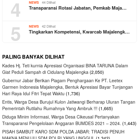
4
44 Dilihat
NEWS
Transparansi Rotasi Jabatan, Pemkab Maja…
5
42 Dilihat
NEWS
Tingkarkan Kompetensi, Kwarcab Majalengk…
PALING BANYAK DILIHAT
Kades Hj. Teti kurnia Apresiasi Organisasi BINA TARUNA Dalam
Giat Peduli Sampah di Cidulang Majalengka
(2,050)
Gubernur Jabar Berikan Piagam Penghargaan Ke PT. Leetex
Garmen Indonesia Majalengka, Bentuk Apresiasi Bayar Tunjangan
Hari Raya Idul Fitri Tepat Waktu
(1,736)
Entis, Warga Desa Burujul Kulon Jatiwangi Berharap Uluran Tangan
Pemerintah Rutilahu Rumahnya Yang Ambruk !!!
(1,665)
Diduga Minim Informasi, Warga Desa Cikeusal Pertanyakan
Transparansi Pengelolaan Anggaran BUMDES 2021 – 2024.
(1,443)
PISAH SAMBUT KARO SDM POLDA JABAR: TRADISI PENUH
MAKNA MENUJU SDM POLRI YANG UNGGUL
(1,342)