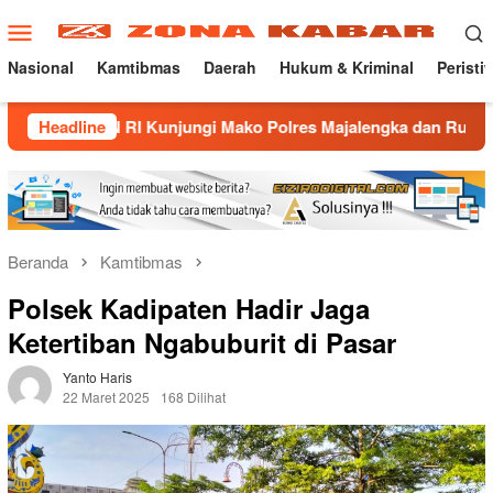
Loncat
Menu
ke
Mobile
konten
Nasional
Kamtibmas
Daerah
Hukum & Kriminal
Peristi
 RI Kunjungi Mako Polres Majalengka dan Rumah Dinas “Bumi A
Headline
Beranda
Kamtibmas
Polsek Kadipaten Hadir Jaga
Ketertiban Ngabuburit di Pasar
Yanto Haris
22 Maret 2025
168 Dilihat