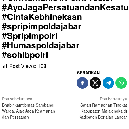
#AyoJagaPersatuandanKesat
#CintaKebhinekaan
#spripimpoldajabar
#Spripimpolri
#Humaspoldajabar
#sohibpolri
Post Views:
168
SEBARKAN
Navigasi
Pos sebelumnya
Pos berikutnya
Bhabinkamtibmas Sambangi
Safari Ramadhan Tingkat
pos
Warga, Ajak Jaga Keamanan
Kabupaten Majalengka di
dan Persatuan
Kadipaten Berjalan Lancar