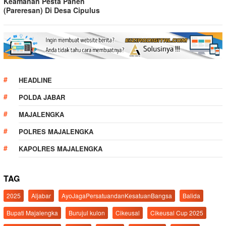
Keamanan Pesta Panen
(Pareresan) Di Desa Cipulus
HEADLINE
POLDA JABAR
MAJALENGKA
POLRES MAJALENGKA
KAPOLRES MAJALENGKA
TAG
2025
Aljabar
AyoJagaPersatuandanKesatuanBangsa
Balida
Bupati Majalengka
Burujul kulon
Cikeusal
Cikeusal Cup 2025