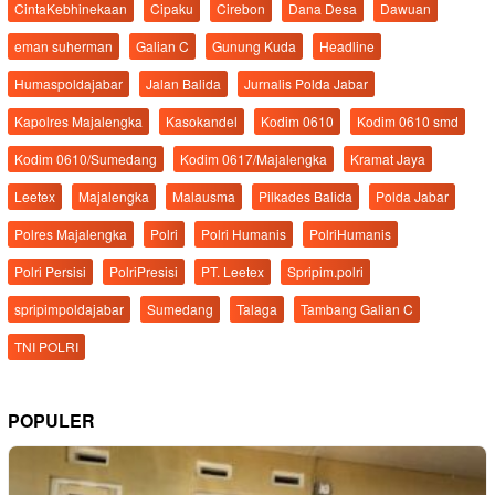
CintaKebhinekaan
Cipaku
Cirebon
Dana Desa
Dawuan
eman suherman
Galian C
Gunung Kuda
Headline
Humaspoldajabar
Jalan Balida
Jurnalis Polda Jabar
Kapolres Majalengka
Kasokandel
Kodim 0610
Kodim 0610 smd
Kodim 0610/Sumedang
Kodim 0617/Majalengka
Kramat Jaya
Leetex
Majalengka
Malausma
Pilkades Balida
Polda Jabar
Polres Majalengka
Polri
Polri Humanis
PolriHumanis
Polri Persisi
PolriPresisi
PT. Leetex
Spripim.polri
spripimpoldajabar
Sumedang
Talaga
Tambang Galian C
TNI POLRI
POPULER