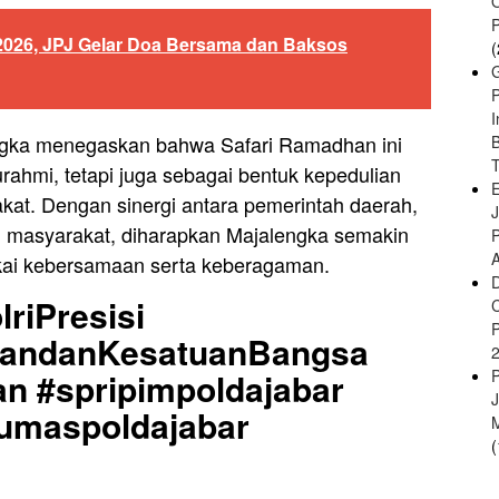
2026, JPJ Gelar Doa Bersama dan Baksos
(
gka menegaskan bahwa Safari Ramadhan ini
B
urahmi, tetapi juga sebagai bentuk kepedulian
E
at. Dengan sinergi antara pemerintah daerah,
en masyarakat, diharapkan Majalengka semakin
A
kai kebersamaan serta keberagaman.
riPresisi
uandanKesatuanBangsa
n #spripimpoldajabar
Humaspoldajabar
(