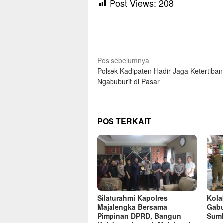
Post Views:
208
Navigasi
Pos sebelumnya
Polsek Kadipaten Hadir Jaga Ketertiban
pos
Ngabuburit di Pasar
POS TERKAIT
Silaturahmi Kapolres
Kolab
Majalengka Bersama
Gabu
Pimpinan DPRD, Bangun
Sumb