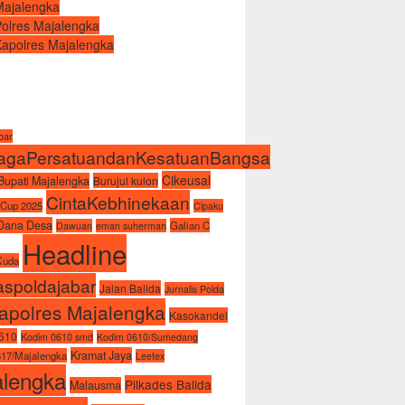
Majalengka
Polres Majalengka
Kapolres Majalengka
abar
agaPersatuandanKesatuanBangsa
Cikeusal
Bupati Majalengka
Burujul kulon
CintaKebhinekaan
 Cup 2025
Cipaku
Dana Desa
Galian C
Dawuan
eman suherman
Headline
Kuda
spoldajabar
Jalan Balida
Jurnalis Polda
apolres Majalengka
Kasokandel
610
Kodim 0610 smd
Kodim 0610/Sumedang
Kramat Jaya
17/Majalengka
Leetex
alengka
Pilkades Balida
Malausma