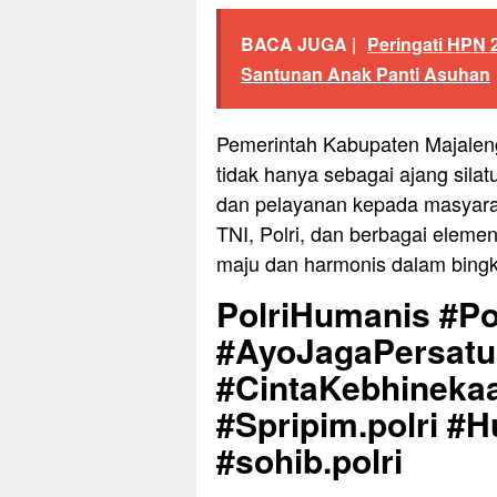
BACA JUGA |
Peringati HPN 
Santunan Anak Panti Asuhan
Pemerintah Kabupaten Majalen
tidak hanya sebagai ajang silat
dan pelayanan kepada masyarak
TNI, Polri, dan berbagai elem
maju dan harmonis dalam bing
PolriHumanis #Pol
#AyoJagaPersat
#CintaKebhinekaa
#Spripim.polri #
#sohib.polri