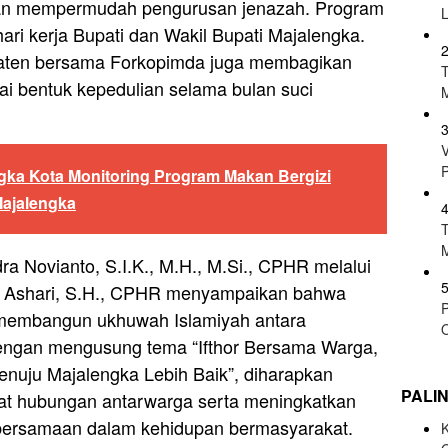
 dan mempermudah pengurusan jenazah. Program
ari kerja Bupati dan Wakil Bupati Majalengka.
dipaten bersama Forkopimda juga membagikan
ai bentuk kepedulian selama bulan suci
gka Kota Monitoring Program Makan Bergizi
Majalengka
a Novianto, S.I.K., M.H., M.Si., CPHR melalui
p Ashari, S.H., CPHR menyampaikan bahwa
P
 membangun ukhuwah Islamiyah antara
engan mengusung tema “Ifthor Bersama Warga,
uju Majalengka Lebih Baik”, diharapkan
PALI
at hubungan antarwarga serta meningkatkan
bersamaan dalam kehidupan bermasyarakat.
K