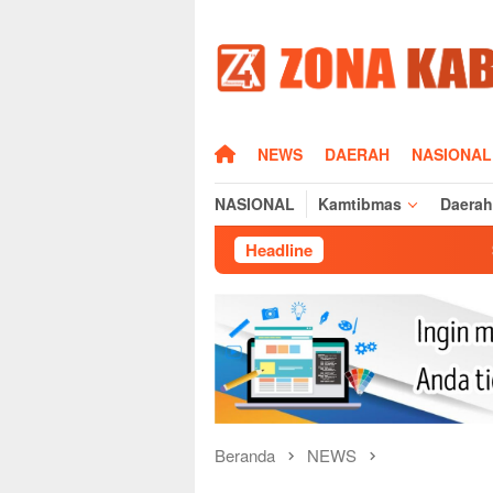
Loncat
ke
konten
HOME
NEWS
DAERAH
NASIONAL
NASIONAL
Kamtibmas
Daerah
Headline
Silaturahmi Kapolr
Beranda
NEWS