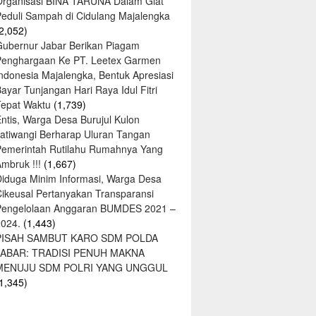
Organisasi BINA TARUNA Dalam Giat
Peduli Sampah di Cidulang Majalengka
2,052)
Gubernur Jabar Berikan Piagam
Penghargaan Ke PT. Leetex Garmen
Indonesia Majalengka, Bentuk Apresiasi
ayar Tunjangan Hari Raya Idul Fitri
Tepat Waktu
(1,739)
ntis, Warga Desa Burujul Kulon
Jatiwangi Berharap Uluran Tangan
Pemerintah Rutilahu Rumahnya Yang
mbruk !!!
(1,667)
Diduga Minim Informasi, Warga Desa
Cikeusal Pertanyakan Transparansi
Pengelolaan Anggaran BUMDES 2021 –
2024.
(1,443)
PISAH SAMBUT KARO SDM POLDA
JABAR: TRADISI PENUH MAKNA
MENUJU SDM POLRI YANG UNGGUL
1,345)