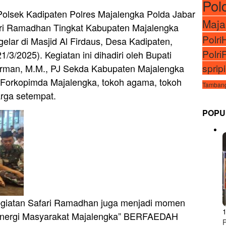
Pol
olsek Kadipaten Polres Majalengka Polda Jabar
Maja
fari Ramadhan Tingkat Kabupaten Majalengka
Polr
elar di Masjid Al Firdaus, Desa Kadipaten,
Polri
3/2025). Kegiatan ini dihadiri oleh Bupati
sprip
rman, M.M., PJ Sekda Kabupaten Majalengka
a Forkopimda Majalengka, tokoh agama, tokoh
Tambang
arga setempat.
POPU
egiatan Safari Ramadhan juga menjadi momen
inergi Masyarakat Majalengka” BERFAEDAH