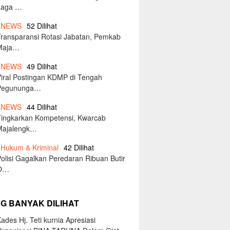
Laga …
2
NEWS
52 Dilihat
Transparansi Rotasi Jabatan, Pemkab
Maja…
3
NEWS
49 Dilihat
Viral Postingan KDMP di Tengah
Pegununga…
4
NEWS
44 Dilihat
Tingkarkan Kompetensi, Kwarcab
Majalengk…
5
Hukum & Kriminal
42 Dilihat
olisi Gagalkan Peredaran Ribuan Butir
O…
NG BANYAK DILIHAT
ades Hj. Teti kurnia Apresiasi