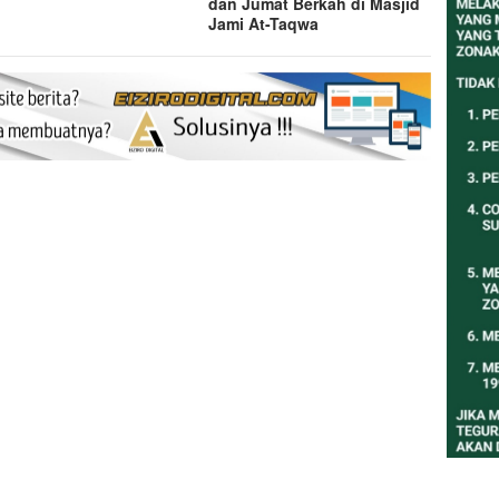
dan Jumat Berkah di Masjid
Jami At-Taqwa