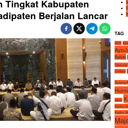
n Tingkat Kabupaten
adipaten Berjalan Lancar
TAG
2025
Alj
AyoJ
Balida
Cikeusal
Cirebon
Gunung 
Huma
K
Jabar
Kodim 0
Kodim 06
Maj