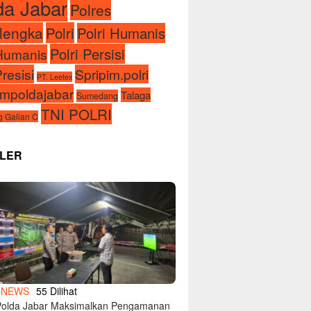
da Jabar
Polres
lengka
Polri
Polri Humanis
Polri Persisi
iHumanis
Presisi
Spripim.polri
PT. Leetex
impoldajabar
Talaga
Sumedang
TNI POLRI
 Galian C
LER
1
NEWS
55 Dilihat
Polda Jabar Maksimalkan Pengamanan