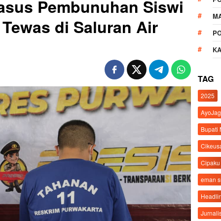
Kasus Pembunuhan Siswi
M
Tewas di Saluran Air
P
K
TAG
2025
AyoJag
Bupati
Cikeus
Cipaku
eman 
Headli
Jurnali