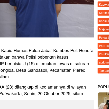
Kasoka
Kodim
Kodim 
Majale
Polda 
Polri 
 – Kabid Humas Polda Jabar Kombes Pol. Hendra
PolriPr
akan bahwa Polisi beberkan kasus
berinisial J (15) ditemukan tewas di saluran
spripi
ongloa, Desa Gandasoli, Kecamatan Plered,
Tamban
ilam.
A (23) ditangkap di kediamannya di wilayah
POPU
urwakarta, Senin, 20 Oktober 2025, silam.