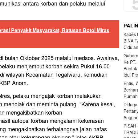
munikasi antara korban dan pelaku melalui
PALI
erasi Penyakit Masyarakat, Ratusan Botol Miras
Kades H
BINA T
Cidula
Gubern
di bulan Oktober 2025 melalui medsos. Awalnya,
Ke PT.
pelaku menjemput korban sekira Pukul 16.00
Bentuk
 di wilayah Kecamatan Tegalwaru, kemudian
Idul Fi
 AKBP Anom.
Entis, 
Berhar
olres, pelaku mengajak korban melakukan
Rumahn
 menolak dan meminta pulang. “Karena kesal,
Diduga
Pertan
an mengakibatkan korban
Anggar
hasil autopsi korban mengalami kekerasan
PISAH
ang mengakibatkan terhalangnya jalan nafas
TRADI
as atau kekurangan oksigen,” jelas AKBP