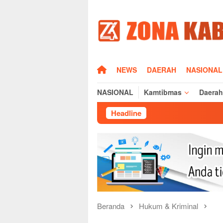
Loncat
ke
konten
HOME
NEWS
DAERAH
NASIONAL
NASIONAL
Kamtibmas
Daerah
Headline
Kapolres Majalengk
Beranda
Hukum & Kriminal