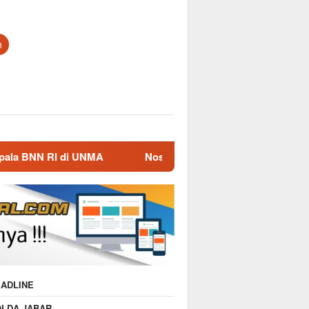
n
MA
Nostalgia Masa Dinas, Kepala BNN RI Kunjungi Mako
ADLINE
OLDA JABAR