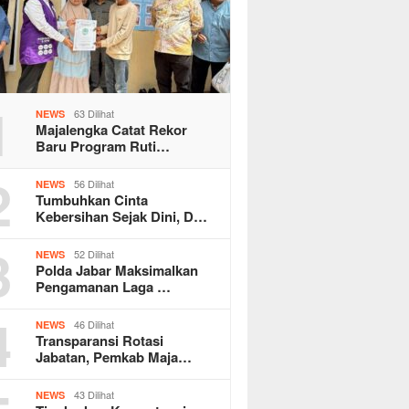
1
63 Dilihat
NEWS
Majalengka Catat Rekor
Baru Program Ruti…
2
56 Dilihat
NEWS
Tumbuhkan Cinta
Kebersihan Sejak Dini, D…
3
52 Dilihat
NEWS
Polda Jabar Maksimalkan
Pengamanan Laga …
4
46 Dilihat
NEWS
Transparansi Rotasi
Jabatan, Pemkab Maja…
43 Dilihat
NEWS