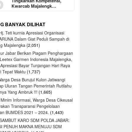
5
Tingkarkan Kompetensi,
Kwarcab Majalengk…
NG BANYAK DILIHAT
j. Teti kurnia Apresiasi Organisasi
ARUNA Dalam Giat Peduli Sampah di
ng Majalengka
(2,051)
ur Jabar Berikan Piagam Penghargaan
 Leetex Garmen Indonesia Majalengka,
 Apresiasi Bayar Tunjangan Hari Raya
tri Tepat Waktu
(1,737)
Warga Desa Burujul Kulon Jatiwangi
ap Uluran Tangan Pemerintah Rutilahu
ya Yang Ambruk !!!
(1,665)
 Minim Informasi, Warga Desa Cikeusal
yakan Transparansi Pengelolaan
an BUMDES 2021 – 2024.
(1,443)
 SAMBUT KARO SDM POLDA JABAR:
SI PENUH MAKNA MENUJU SDM