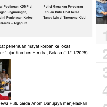
ral Postingan KDMP di
Polisi Gagalkan Peredaran
ngah Pegunungan,
Ribuan Butir Obat Keras
gini Penjelasan Kades
Tanpa Izin di Tarogong Kidul
karacak – Argapura.
mpat penemuan mayat korban ke lokasi
er.” ujar Kombes Hendra, Selasa (11/11/2025).
 Dewa Putu Gede Anom Danujaya menjelaskan