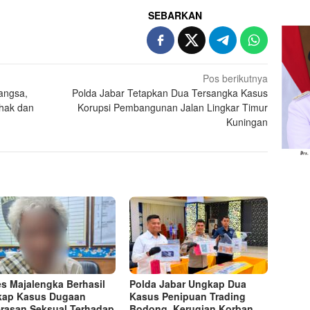
SEBARKAN
Pos berikutnya
angsa,
Polda Jabar Tetapkan Dua Tersangka Kasus
hak dan
Korupsi Pembangunan Jalan Lingkar Timur
Kuningan
es Majalengka Berhasil
Polda Jabar Ungkap Dua
kap Kasus Dugaan
Kasus Penipuan Trading
rasan Seksual Terhadap
Bodong, Kerugian Korban