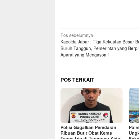
Navigasi
Pos sebelumnya
Kapolda Jabar : Tiga Kekuatan Besar B
pos
Buruh Tangguh, Pemerintah yang Berpi
Aparat yang Mengayomi
POS TERKAIT
Polisi Gagalkan Peredaran
Polr
Ribuan Butir Obat Keras
Ung
Tanpa Izin di Tarogong Kidul
Keke