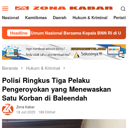
Loncat
Menu
ke
Mobile
konten
Nasional
Kamtibmas
Daerah
Hukum & Kriminal
Peristi
 Umum Nasional Bersama Kepala BNN RI di UNMA
Headline
Nostal
Beranda
Hukum & Kriminal
Polisi Ringkus Tiga Pelaku
Pengeroyokan yang Menewaskan
Satu Korban di Baleendah
Zona Kabar
18 Juli 2025
189 Dilihat