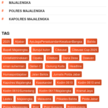
MAJALENGKA
POLRES MAJALENGKA
KAPOLRES MAJALENGKA
TAG
2025
Aljabar
AyoJagaPersatuandanKesatuanBangsa
Balida
Bupati Majalengka
Burujul kulon
Cikeusal
Cikeusal Cup 2025
CintaKebhinekaan
Cipaku
Cirebon
Dana Desa
Dawuan
eman suherman
Galian C
Gunung Kuda
Headline
Humaspoldajabar
Jalan Balida
Jurnalis Polda Jabar
Kapolres Majalengka
Kasokandel
Kodim 0610
Kodim 0610 smd
Kodim 0610/Sumedang
Kodim 0617/Majalengka
Kramat Jaya
Leetex
Majalengka
Malausma
Pilkades Balida
Polda Jabar
Polres Majalengka
Polri
Polri Humanis
PolriHumanis