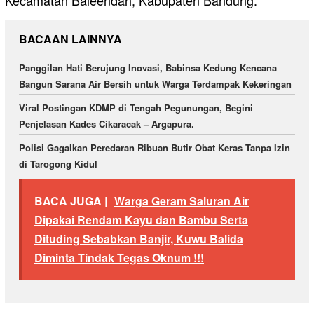
Kecamatan Baleendah, Kabupaten Bandung.
BACAAN LAINNYA
Panggilan Hati Berujung Inovasi, Babinsa Kedung Kencana
Bangun Sarana Air Bersih untuk Warga Terdampak Kekeringan
Viral Postingan KDMP di Tengah Pegunungan, Begini
Penjelasan Kades Cikaracak – Argapura.
Polisi Gagalkan Peredaran Ribuan Butir Obat Keras Tanpa Izin
di Tarogong Kidul
BACA JUGA |
Warga Geram Saluran Air
Dipakai Rendam Kayu dan Bambu Serta
Dituding Sebabkan Banjir, Kuwu Balida
Diminta Tindak Tegas Oknum !!!