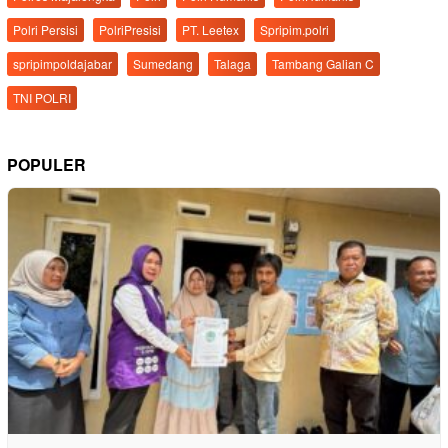
Polri Persisi
PolriPresisi
PT. Leetex
Spripim.polri
spripimpoldajabar
Sumedang
Talaga
Tambang Galian C
TNI POLRI
POPULER