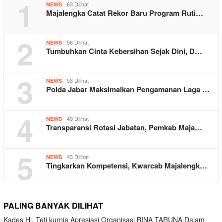
1
63 Dilihat
NEWS
Majalengka Catat Rekor Baru Program Ruti…
2
56 Dilihat
NEWS
Tumbuhkan Cinta Kebersihan Sejak Dini, D…
3
53 Dilihat
NEWS
Polda Jabar Maksimalkan Pengamanan Laga …
4
49 Dilihat
NEWS
Transparansi Rotasi Jabatan, Pemkab Maja…
5
43 Dilihat
NEWS
Tingkarkan Kompetensi, Kwarcab Majalengk…
PALING BANYAK DILIHAT
Kades Hj. Teti kurnia Apresiasi Organisasi BINA TARUNA Dalam