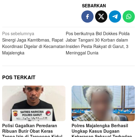
SEBARKAN
Navigasi
Pos sebelumnya
Pos berikutnya
Bid Dokkes Polda
Sinergi Jaga Kamtibmas, Rapat
Jabar Tangani 30 Korban dalam
pos
Koordinasi Digelar di Kecamatan
Insiden Pesta Rakyat di Garut, 3
Majalengka
Meninggal Dunia
POS TERKAIT
Polisi Gagalkan Peredaran
Polres Majalengka Berhasil
Ribuan Butir Obat Keras
Ungkap Kasus Dugaan
Tanpa Izin di Tarogong Kidul
Kekerasan Seksual Terhadap