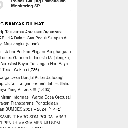
5
Polsek Cikijing Laksanakan
Monitoring SP…
NG BANYAK DILIHAT
j. Teti kurnia Apresiasi Organisasi
ARUNA Dalam Giat Peduli Sampah di
ng Majalengka
(2,048)
ur Jabar Berikan Piagam Penghargaan
 Leetex Garmen Indonesia Majalengka,
 Apresiasi Bayar Tunjangan Hari Raya
tri Tepat Waktu
(1,736)
Warga Desa Burujul Kulon Jatiwangi
ap Uluran Tangan Pemerintah Rutilahu
ya Yang Ambruk !!!
(1,665)
 Minim Informasi, Warga Desa Cikeusal
yakan Transparansi Pengelolaan
an BUMDES 2021 – 2024.
(1,442)
 SAMBUT KARO SDM POLDA JABAR:
SI PENUH MAKNA MENUJU SDM