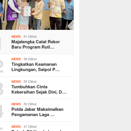
1
61 Dilihat
NEWS
Majalengka Catat Rekor
Baru Program Ruti…
2
59 Dilihat
NEWS
Tingkatkan Keamanan
Lingkungan, Satpol P…
3
55 Dilihat
NEWS
Tumbuhkan Cinta
Kebersihan Sejak Dini, D…
4
50 Dilihat
NEWS
Polda Jabar Maksimalkan
Pengamanan Laga …
47 Dilihat
NEWS