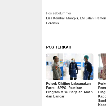
Navigasi
Pos sebelumnya
Lisa Kembali Mangkir, LM Jalani Pemer
pos
Forensik
POS TERKAIT
Polsek Cikijing Laksanakan
Perk
Patroli SPPG, Pastikan
Peme
Program MBG Berjalan Aman
Ling
dan Lancar
Kapo
Sam
Kaso