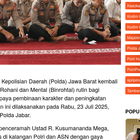
Kasoka
Kodim
Kodim 
Majale
Polda 
Polri 
PolriPr
 Kepolisian Daerah (Polda) Jawa Barat kembali
spripi
ohani dan Mental (Binrohtal) rutin bagi
Tamban
 upaya pembinaan karakter dan peningkatan
tan ini dilaksanakan pada Rabu, 23 Juli 2025,
POPU
Polda Jabar.
an penceramah Ustad R. Kusumananda Mega,
as di kalangan Polri dan ASN dengan gaya