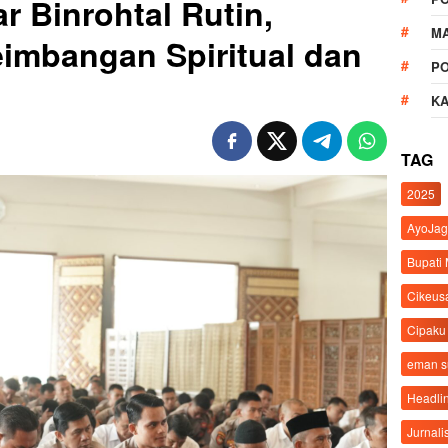
r Binrohtal Rutin,
M
imbangan Spiritual dan
P
K
TAG
2025
AyoJag
Bupati
Cikeus
Cipaku
eman 
Headli
Jurnali