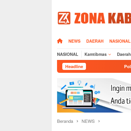
Loncat
ke
konten
HOME
NEWS
DAERAH
NASIONAL
NASIONAL
Kamtibmas
Daerah
Headline
Polsek Cikijing Laksanaka
Beranda
NEWS