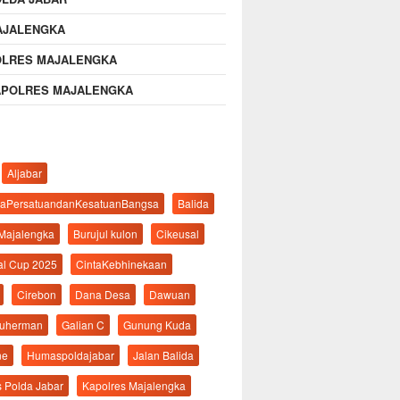
AJALENGKA
OLRES MAJALENGKA
APOLRES MAJALENGKA
Aljabar
aPersatuandanKesatuanBangsa
Balida
 Majalengka
Burujul kulon
Cikeusal
al Cup 2025
CintaKebhinekaan
Cirebon
Dana Desa
Dawuan
suherman
Galian C
Gunung Kuda
ne
Humaspoldajabar
Jalan Balida
s Polda Jabar
Kapolres Majalengka