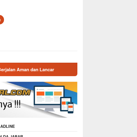
n
ar
Gatur Lalin Pagi Polsek Malausma, Wujud Pelayanan
ADLINE
OLDA JABAR