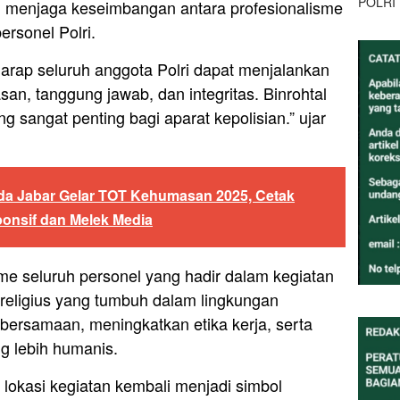
POLRI
n menjaga keseimbangan antara profesionalisme
ersonel Polri.
harap seluruh anggota Polri dapat menjalankan
an, tanggung jawab, dan integritas. Binrohtal
ng sangat penting bagi aparat kepolisian.” ujar
da Jabar Gelar TOT Kehumasan 2025, Cetak
onsif dan Melek Media
me seluruh personel yang hadir dalam kegiatan
religius yang tumbuh dalam lingkungan
bersamaan, meningkatkan etika kerja, serta
g lebih humanis.
lokasi kegiatan kembali menjadi simbol