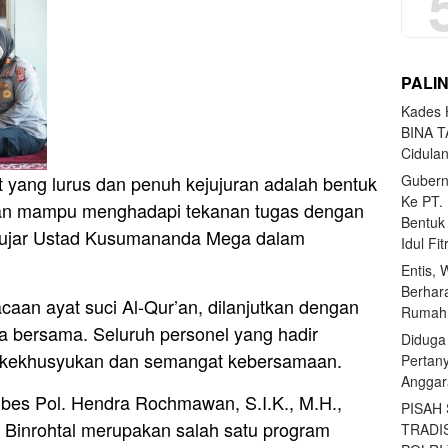
PALI
Kades H
BINA T
Cidula
Gubern
 yang lurus dan penuh kejujuran adalah bentuk
Ke PT.
akan mampu menghadapi tekanan tugas dengan
Bentuk
” ujar Ustad Kusumananda Mega dalam
Idul Fi
Entis, 
Berhar
aan ayat suci Al-Qur’an, dilanjutkan dengan
Rumahn
a bersama. Seluruh personel yang hadir
Diduga
 kekhusyukan dan semangat kebersamaan.
Pertan
Anggar
bes Pol. Hendra Rochmawan, S.I.K., M.H.,
PISAH
Binrohtal merupakan salah satu program
TRADI