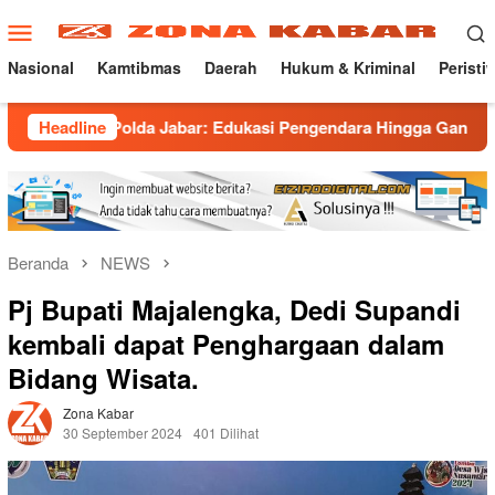
Loncat
Menu
ke
Mobile
konten
Nasional
Kamtibmas
Daerah
Hukum & Kriminal
Peristi
Polda Jabar: Edukasi Pengendara Hingga Ganti Knalpot Sukarel
Headline
Beranda
NEWS
Pj Bupati Majalengka, Dedi Supandi
kembali dapat Penghargaan dalam
Bidang Wisata.
Zona Kabar
30 September 2024
401 Dilihat