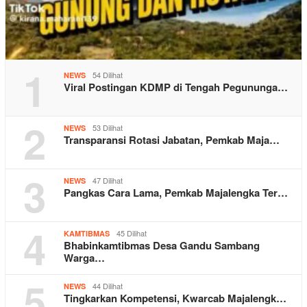
1
54 Dilihat
NEWS
Viral Postingan KDMP di Tengah Pegununga…
2
53 Dilihat
NEWS
Transparansi Rotasi Jabatan, Pemkab Maja…
3
47 Dilihat
NEWS
Pangkas Cara Lama, Pemkab Majalengka Ter…
4
45 Dilihat
KAMTIBMAS
Bhabinkamtibmas Desa Gandu Sambang
Warga…
5
44 Dilihat
NEWS
Tingkarkan Kompetensi, Kwarcab Majalengk…