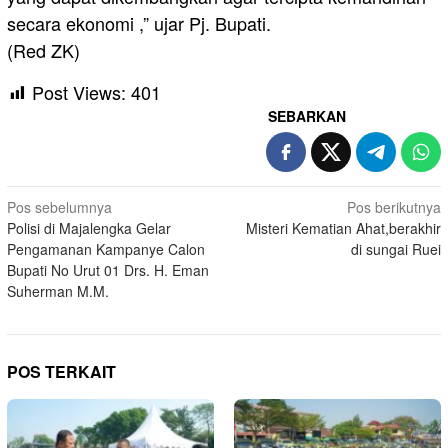
secara ekonomi ,” ujar Pj. Bupati.
(Red ZK)
Post Views:
401
SEBARKAN
Navigasi
Pos sebelumnya
Pos berikutnya
Polisi di Majalengka Gelar
Misteri Kematian Ahat,berakhir
pos
Pengamanan Kampanye Calon
di sungai Ruei
Bupati No Urut 01 Drs. H. Eman
Suherman M.M.
POS TERKAIT