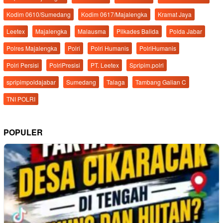
Kodim 0610/Sumedang
Kodim 0617/Majalengka
Kramat Jaya
Leetex
Majalengka
Malausma
Pilkades Balida
Polda Jabar
Polres Majalengka
Polri
Polri Humanis
PolriHumanis
Polri Persisi
PolriPresisi
PT. Leetex
Spripim.polri
spripimpoldajabar
Sumedang
Talaga
Tambang Galian C
TNI POLRI
POPULER