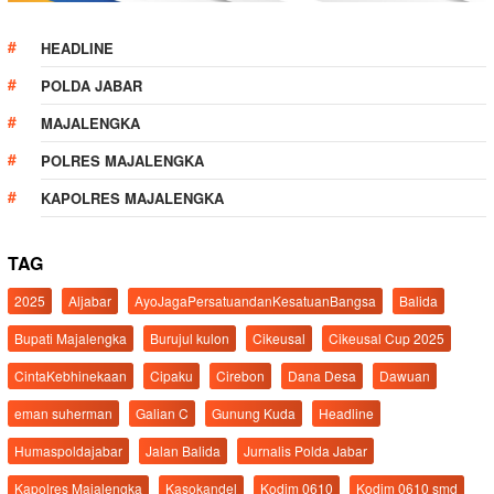
HEADLINE
POLDA JABAR
MAJALENGKA
POLRES MAJALENGKA
KAPOLRES MAJALENGKA
TAG
2025
Aljabar
AyoJagaPersatuandanKesatuanBangsa
Balida
Bupati Majalengka
Burujul kulon
Cikeusal
Cikeusal Cup 2025
CintaKebhinekaan
Cipaku
Cirebon
Dana Desa
Dawuan
eman suherman
Galian C
Gunung Kuda
Headline
Humaspoldajabar
Jalan Balida
Jurnalis Polda Jabar
Kapolres Majalengka
Kasokandel
Kodim 0610
Kodim 0610 smd