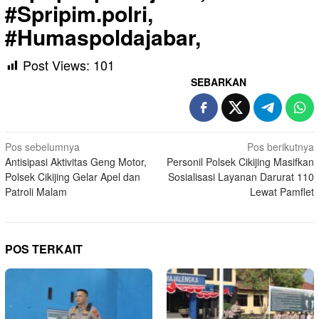
#Spripim.polri,
#Humaspoldajabar,
Post Views:
101
SEBARKAN
Navigasi
Pos sebelumnya
Pos berikutnya
Antisipasi Aktivitas Geng Motor,
Personil Polsek Cikijing Masifkan
pos
Polsek Cikijing Gelar Apel dan
Sosialisasi Layanan Darurat 110
Patroli Malam
Lewat Pamflet
POS TERKAIT