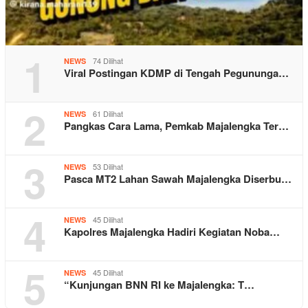
1
74 Dilihat
NEWS
Viral Postingan KDMP di Tengah Pegununga…
2
61 Dilihat
NEWS
Pangkas Cara Lama, Pemkab Majalengka Ter…
3
53 Dilihat
NEWS
Pasca MT2 Lahan Sawah Majalengka Diserbu…
4
45 Dilihat
NEWS
Kapolres Majalengka Hadiri Kegiatan Noba…
5
45 Dilihat
NEWS
“Kunjungan BNN RI ke Majalengka: T…