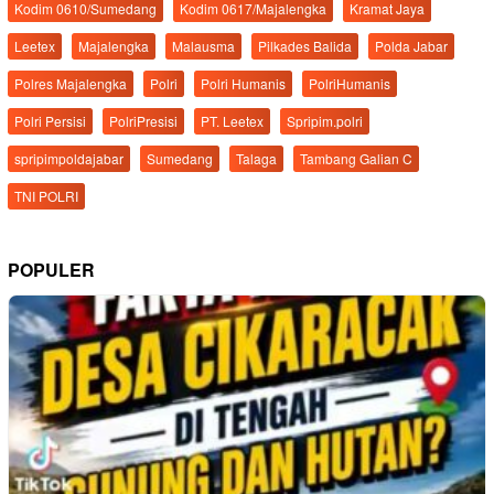
Kodim 0610/Sumedang
Kodim 0617/Majalengka
Kramat Jaya
Leetex
Majalengka
Malausma
Pilkades Balida
Polda Jabar
Polres Majalengka
Polri
Polri Humanis
PolriHumanis
Polri Persisi
PolriPresisi
PT. Leetex
Spripim.polri
spripimpoldajabar
Sumedang
Talaga
Tambang Galian C
TNI POLRI
POPULER