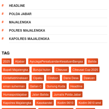
HEADLINE
POLDA JABAR
MAJALENGKA
POLRES MAJALENGKA
KAPOLRES MAJALENGKA
TAG
2025
Aljabar
AyoJagaPersatuandanKesatuanBangsa
Balida
Bupati Majalengka
Burujul kulon
Cikeusal
Cikeusal Cup 2025
CintaKebhinekaan
Cipaku
Cirebon
Dana Desa
Dawuan
eman suherman
Galian C
Gunung Kuda
Headline
Humaspoldajabar
Jalan Balida
Jurnalis Polda Jabar
Kapolres Majalengka
Kasokandel
Kodim 0610
Kodim 0610 smd