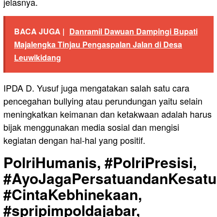
jelasnya.
BACA JUGA |
Danramil Dawuan Dampingi Bupati
Majalengka Tinjau Pengaspalan Jalan di Desa
Leuwikidang
IPDA D. Yusuf juga mengatakan salah satu cara
pencegahan bullying atau perundungan yaitu selain
meningkatkan keimanan dan ketakwaan adalah harus
bijak menggunakan media sosial dan mengisi
kegiatan dengan hal-hal yang positif.
PolriHumanis, #PolriPresisi,
#AyoJagaPersatuandanKesatu
#CintaKebhinekaan,
#spripimpoldajabar,