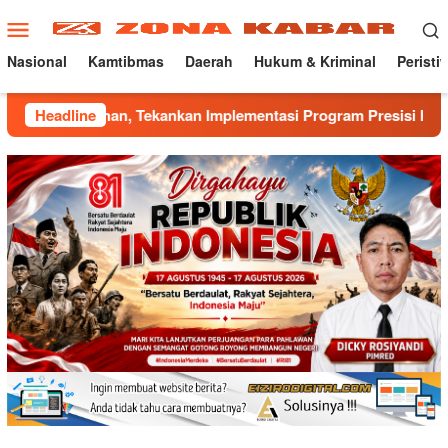
Loncat
Menu
ke
Mobile
konten
Nasional
Kamtibmas
Daerah
Hukum & Kriminal
Peristi
, Tekankan Implementasi Program Presisi Kapolri
Headline
Mant